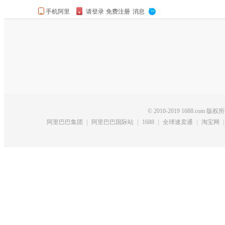
© 2010-2019 1688.com 版权
阿里巴巴集团
阿里巴巴国际站
1688
全球速卖通
淘宝网