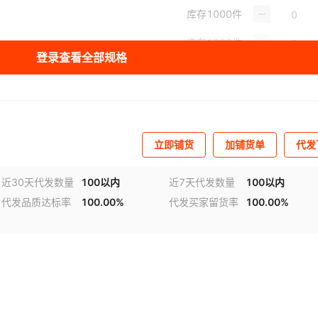
库存
1000
件
库存
1000
件
登录查看全部规格
库存
1000
件
库存
998
件
库存
999
件
立即铺货
加铺货单
代发
库存
1000
件
近30天代发数量
100以内
近7天代发数量
100以内
库存
1000
件
代发品质达标率
100.00%
代发买家留货率
100.00%
库存
1000
件
库存
1000
件
库存
999
件
库存
977
件