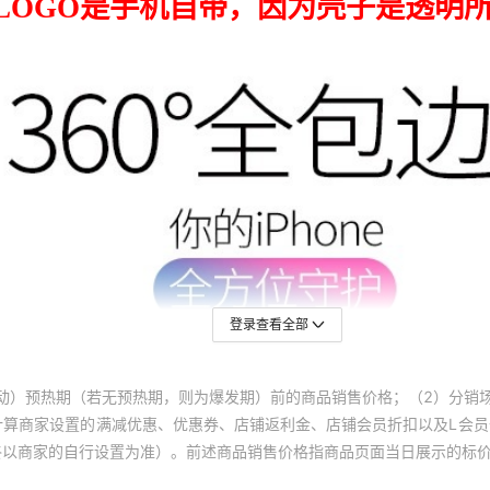
登录查看全部
动）预热期（若无预热期，则为爆发期）前的商品销售价格；（2）分销
计算商家设置的满减优惠、优惠券、店铺返利金、店铺会员折扣以及L会
终以商家的自行设置为准）。前述商品销售价格指商品页面当日展示的标