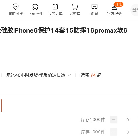
硅胶iPhone6保护14套15防摔16promax软6
承诺48小时发货·常发韵达快递
运费
¥
4
起
库存
1000
件
库存
1000
件