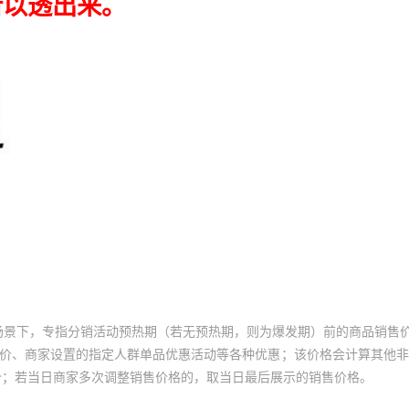
场景下，专指分销活动预热期（若无预热期，则为爆发期）前的商品销售
员价、商家设置的指定人群单品优惠活动等各种优惠；该价格会计算其他
价；若当日商家多次调整销售价格的，取当日最后展示的销售价格。