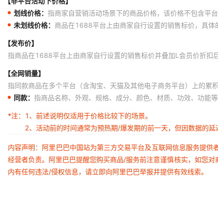
【非平台活动下价格】
划线价格：
指商家自营销活动场景下的商品价格，该价格不包含平台
未划线价格：
商品在1688平台上由商家自行设置的销售标价，具
【发布价】
指商品在1688平台上由商家自行设置的销售标价并叠加L会员价折扣
【全网销量】
指同款商品在多个平台（含淘宝、天猫及其他电子商务平台）上的累
同款：
指商品名称、外观、规格、成分、颜色、材质、功效、功能等
*注：
1、前述说明仅适用于价格比较下的场景。
2、活动前的时间通常为预热期/爆发期的前一天，但因数据的
内容声明：阿里巴巴中国站为第三方交易平台及互联网信息服务提供
经营者负责。阿里巴巴提醒您购买商品/服务前注意谨慎核实，如您对
内有任何违法/侵权信息，请立即向阿里巴巴举报并提供有效线索。