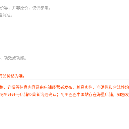
价等，并非原价，仅供参考。
格为准。
、功效或功能。
商品价格为准。
价格、详情等信息内容系由店铺经营者发布，其真实性、准确性和合法性
过阿里旺旺与店铺经营者沟通确认；阿里巴巴中国站存在海量店铺，如您