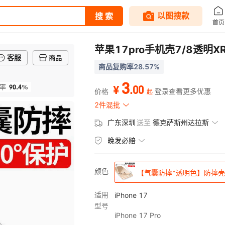
苹果17pro手机壳7/8透明XR
客服
商品
商品复购率28.57%
3
90.4%
.
00
率
¥
价格
登录查看更多优惠
起
2件混批
广东深圳
送至
德克萨斯州达拉斯
晚发必赔
颜色
【气囊防摔*透明色】防摔壳
适用
iPhone 17
型号
iPhone 17 Pro