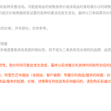
的各种优惠活动。可能是商品的销售指导价或该商品的曾经展示过的销售
体的成交价格根据商家设置的各种优惠活动发生变化，最终以订单结算页价
后的价格，并非原价，仅供参考。
积销量
多维度要素具有高度的相似性，但不视为二者具有完全相同的品牌、品质
延迟性，取价时间可能会发生改变，最终以前述展示的具体时间和所对应的
者，阿里巴巴中国站（含网站、客户端等）所展示的商品/服务的标题、
商品/服务的标题、价格、详情等任何信息有任何疑问的，请在购买前通