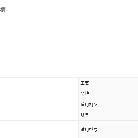
iPhone 14 Plus
详情
iPhone 14 Pro
iPhone 14 Pro Max
iPhone 13
iPhone 13 mini
iPhone 13 Pro
iPhone 13 Pro Max
工艺
iPhone 12
品牌
iPhone 12 mini
适用机型
iPhone 12 Pro
货号
iPhone 12 Pro Max
适用型号