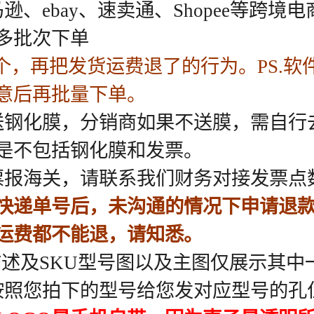
iPhone 6 plus
iphone 5
iPhone SE(第一代)
iPhone SE(第二代)
iPhone SE(第三代)