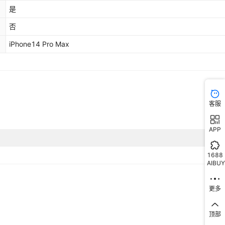
库存
999
件
15 Plus,iPhone 15 Pro,iPhone 15 Pro Max,iPhone 14,iPhone 14
是
Plus,iPhone 14 Pro,iPhone 14 Pro Max,iPhone 13,iPhone 13
库存
1000
件
mini,iPhone 13 Pro,iPhone 13 Pro Max,iPhone 12,iPhone 12
否
mini,iPhone 12 Pro,iPhone 12 Pro Max,iPhone 11,iPhone 11 Pro,i
库存
1000
件
iPhone14 Pro Max
11 Pro Max,iPhone X,iPhone XR,iPhone XS,iPhone XS Max,iPhone
8,iPhone 8 Plus,iPhone 7,iPhone 7 Plus,iPhone 6,iPhone 6 plus,ip
库存
1000
件
5,iPhone SE(第一代),iPhone SE(第二代),iPhone SE(第三代)
库存
998
件
库存
1000
件
客服
库存
999
件
APP
库存
999
件
1688
库存
999
件
AIBUY
库存
1000
件
更多
库存
1000
件
顶部
库存
999
件