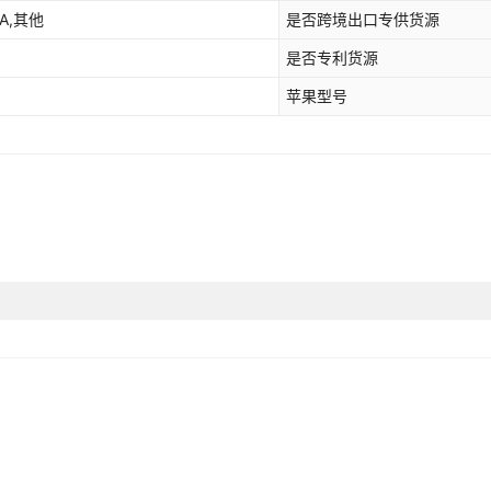
iPhone 11
DA,其他
是否跨境出口专供货源
iPhone 11 Pro
是否专利货源
iPhone 11 Pro Max
苹果型号
iPhone X
iPhone XR
iPhone XS
iPhone XS Max
iPhone 8
iPhone 8 Plus
iPhone 7
iPhone 7 Plus
iPhone 6