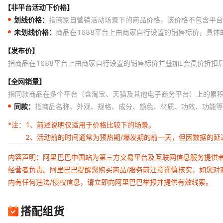
【非平台活动下价格】
划线价格：
指商家自营销活动场景下的商品价格，该价格不包含平台
未划线价格：
商品在1688平台上由商家自行设置的销售标价，具
【发布价】
指商品在1688平台上由商家自行设置的销售标价并叠加L会员价折扣
【全网销量】
指同款商品在多个平台（含淘宝、天猫及其他电子商务平台）上的累
同款：
指商品名称、外观、规格、成分、颜色、材质、功效、功能等
*注：
1、前述说明仅适用于价格比较下的场景。
2、活动前的时间通常为预热期/爆发期的前一天，但因数据的
内容声明：阿里巴巴中国站为第三方交易平台及互联网信息服务提供
经营者负责。阿里巴巴提醒您购买商品/服务前注意谨慎核实，如您对
内有任何违法/侵权信息，请立即向阿里巴巴举报并提供有效线索。
搭配组货