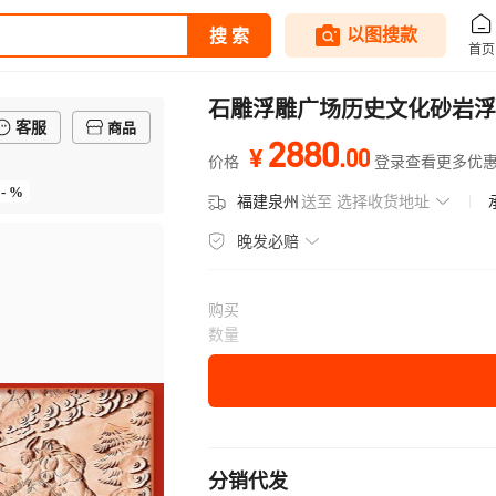
石雕浮雕广场历史文化砂岩浮
客服
商品
2880
.
00
¥
价格
登录查看更多优
- %
福建泉州
送至
选择收货地址
晚发必赔
购买
数量
分销代发