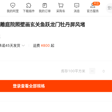
雕庭院照壁画玄关鱼跃龙门牡丹屏风堵
惠
承诺45天发货
运费
¥
800
起
库存
100
平方米
登录查看全部规格