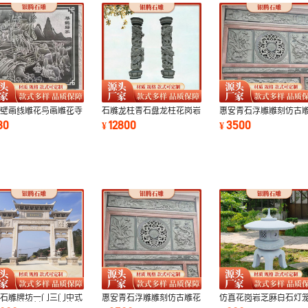
安壁画线雕花鸟画雕花寺
石雕龙柱青石盘龙柱花岗岩
惠安青石浮雕雕刻仿古
中式庭院古建筑山西黑大
石材雕刻龙凤柱公园广场文
背景墙镂空装饰中式复
80
12800
3500
¥
¥
石雕刻仿古
化柱
祠堂寺庙雕刻
型石雕牌坊一门三门中式
惠安青石浮雕雕刻仿古雕花
仿真花岗岩芝麻白石灯
雕刻花岗岩村口石牌坊广
背景墙镂空装饰中式复古宗
式景观摆件庭院装饰品