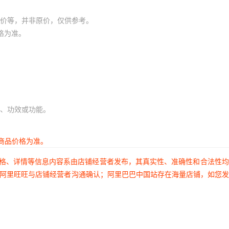
价等，并非原价，仅供参考。
格为准。
、功效或功能。
商品价格为准。
价格、详情等信息内容系由店铺经营者发布，其真实性、准确性和合法性
过阿里旺旺与店铺经营者沟通确认；阿里巴巴中国站存在海量店铺，如您