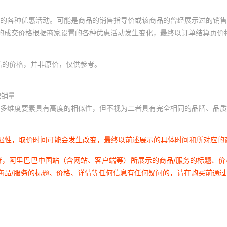
的各种优惠活动。可能是商品的销售指导价或该商品的曾经展示过的销售
体的成交价格根据商家设置的各种优惠活动发生变化，最终以订单结算页价
后的价格，并非原价，仅供参考。
积销量
多维度要素具有高度的相似性，但不视为二者具有完全相同的品牌、品质
延迟性，取价时间可能会发生改变，最终以前述展示的具体时间和所对应的
者，阿里巴巴中国站（含网站、客户端等）所展示的商品/服务的标题、
商品/服务的标题、价格、详情等任何信息有任何疑问的，请在购买前通