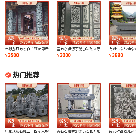
石雕龙柱石材百子柱花岗岩
青石浮雕仿古壁画宗祠寺庙
石雕供桌八仙桌
石头雕刻文化柱青石龙柱厂
门面典故花鸟浮雕图镂空窗
烛台寺庙祠堂宗
3500
3000
3880
¥
¥
¥
家定制安装
花装饰
石材供桌供台
热门推荐
厂家现货石雕二十四孝人物
青石石雕香炉鼎仿古长方形
惠安壁画线雕花
雕塑公园户外24孝人物雕
寺庙墓前家用宗祠供奉佛大
庙中式庭院古建