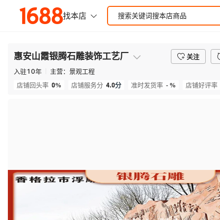
惠安山霞银腾石雕装饰工艺厂
关注
入驻
10
年
主营：
景观工程
0%
4.0
分
- %
店铺回头率
店铺服务分
准时发货率
店铺好评率