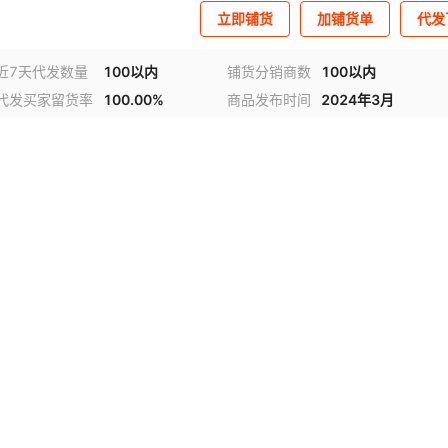
立即铺货
加铺货单
代发
近7天代发数量
100以内
铺货分销商数
100以内
代发买家留货率
100.00%
商品发布时间
2024年3月