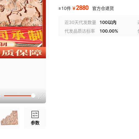
2880
￥
≥10件
官方仓退货
近30天代发数量
100以内
代发品质达标率
100.00%
参数