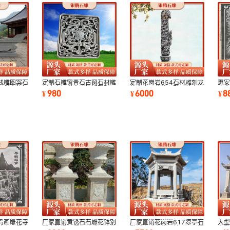
线雕图案石
定制石雕窗青石古窗石材雕
定制花岗岩654石材雕刻龙
惠
祠供奉祭祀
刻寺庙祠堂古建筑浮雕壁画
柱寺庙双龙柱石雕园林广场
庙
980
6000
8
¥
¥
¥
镂空雕刻
文化柱石柱
理
鸟画雕花寺
厂家直销黄锈石石雕花钵别
厂家直销花岗岩617凉亭石
大
筑山西黑大
墅庭院门口摆件欧式石头花
雕新中式室外园林公园别墅
古