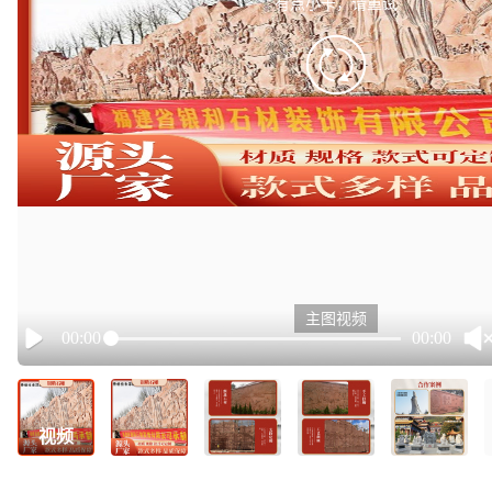
有点小卡，请重试
retry
主图视频
00:00
00:00
Play
视频