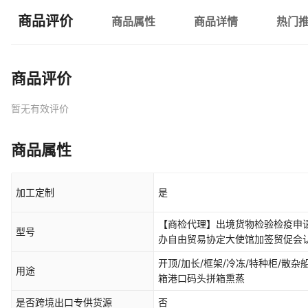
商品评价
商品属性
商品详情
热门
商品评价
暂无有效评价
商品属性
加工定制
是
【商检代理】出境货物检验检疫申
型号
办自由贸易协定大使馆加签贸促会
开顶/加长/框架/冷冻/特种柜/散杂船
用途
箱港口码头拼箱熏蒸
是否跨境出口专供货源
否