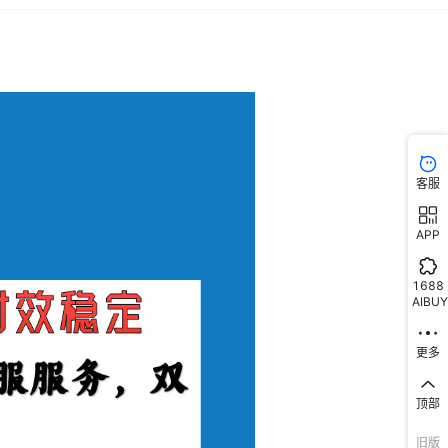
客服
APP
1688
AIBUY
更多
顶部
旧版