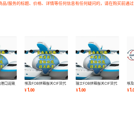
商品/服务的标题、价格、详情等任何信息有任何疑问的，请在购买前通
纳港口运输
埃及FOB拼箱报关CIF货代
瑞士FOB拼箱报关CIF货代
埃及
装箱散货整
整柜空派DDP海派DDU集
整柜空派DDP海派DDU集
空派
1
1
1
¥
.
00
¥
.
00
¥
.
装箱特种柜专线订舱
装箱特种柜专线订舱
装