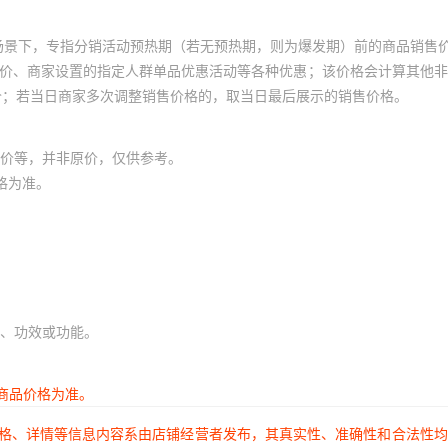
场景下，专指分销活动预热期（若无预热期，则为爆发期）前的商品销售
员价、商家设置的指定人群单品优惠活动等各种优惠；该价格会计算其他
价；若当日商家多次调整销售价格的，取当日最后展示的销售价格。
价等，并非原价，仅供参考。
格为准。
、功效或功能。
商品价格为准。
价格、详情等信息内容系由店铺经营者发布，其真实性、准确性和合法性