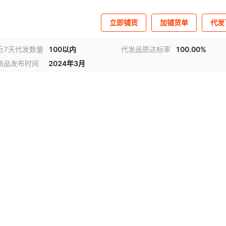
立即铺货
加铺货单
代发
近7天代发数量
100以内
代发品质达标率
100.00%
商品发布时间
2024年3月