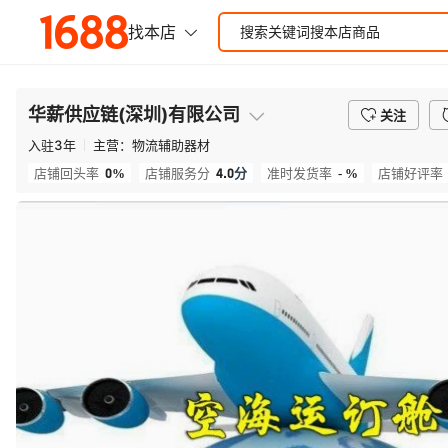
华薪供应链(深圳)有限公司
关注
入驻
3
年
主营：
物流辅助器材
0%
4.0
分
- %
店铺回头率
店铺服务分
准时发货率
店铺好评率