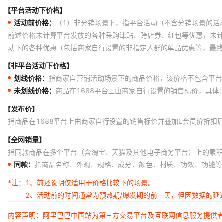
【平台活动下价格】
活动前价格：
（1）非分销场景下，指平台活动（不含分销场景的活
前述价格未计算平台发放的各种采购津贴、跨店券、红包等优惠，未
动下的各种优惠（包括商家自行设置的非指定人群的单品优惠等，最
【非平台活动下价格】
划线价格：
指商家自营销活动场景下的商品价格，该价格不包含平台
未划线价格：
商品在1688平台上由商家自行设置的销售标价，具
【发布价】
指商品在1688平台上由商家自行设置的销售标价并叠加L会员价折扣
【全网销量】
指同款商品在多个平台（含淘宝、天猫及其他电子商务平台）上的累
同款：
指商品名称、外观、规格、成分、颜色、材质、功效、功能等
*注：
1、前述说明仅适用于价格比较下的场景。
2、活动前的时间通常为预热期/爆发期的前一天，但因数据的
内容声明：阿里巴巴中国站为第三方交易平台及互联网信息服务提供