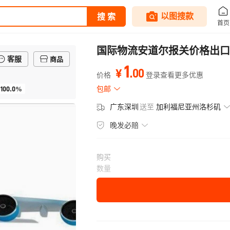
国际物流安道尔报关价格出口
客服
商品
1
.
00
¥
价格
登录查看更多优惠
100.0%
包邮
广东深圳
送至
加利福尼亚州洛杉矶
晚发必赔
购买
数量