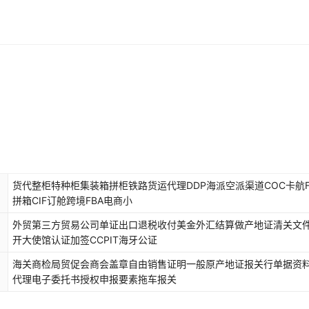
货代整柜特种柜集装箱拼柜铁路货运代理DDP海派空派渠道COC卡航F
拼箱CIF订舱跨境FBA电商小
外贸第三方贸易公司单证出口退税收付美金外汇结算做产地证清关文
开大使馆认证加签CCPIT海牙公证
海关商检局贸促会商会盖章自由销售证明一般原产地证报关行单据资
代理电子委托书授权申报要素拖车报关