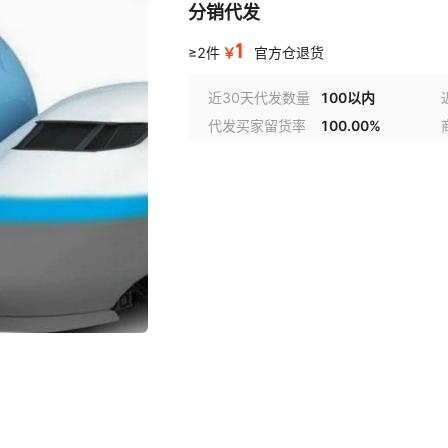
分销代发
1
￥
≥2件
官方仓退货
近30天代发数量
100以内
代发买家留货率
100.00%