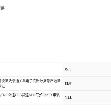
推荐
货号
请换证凭条通关单电子底账数据号产地证
材质
认证
TNT空运UPS货运DHL联邦FedEX集装
品牌