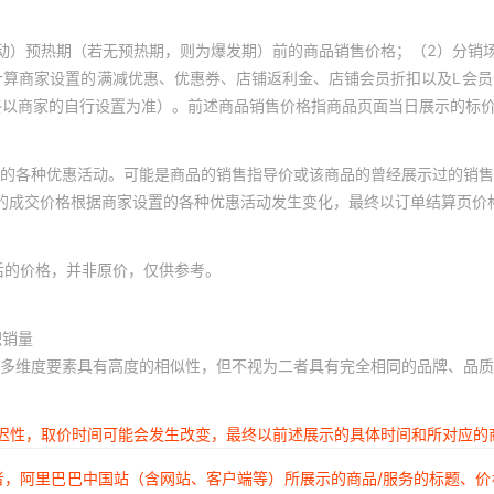
动）预热期（若无预热期，则为爆发期）前的商品销售价格；（2）分销
计算商家设置的满减优惠、优惠券、店铺返利金、店铺会员折扣以及L会
终以商家的自行设置为准）。前述商品销售价格指商品页面当日展示的标
的各种优惠活动。可能是商品的销售指导价或该商品的曾经展示过的销售
体的成交价格根据商家设置的各种优惠活动发生变化，最终以订单结算页价
后的价格，并非原价，仅供参考。
积销量
多维度要素具有高度的相似性，但不视为二者具有完全相同的品牌、品质
延迟性，取价时间可能会发生改变，最终以前述展示的具体时间和所对应的
者，阿里巴巴中国站（含网站、客户端等）所展示的商品/服务的标题、