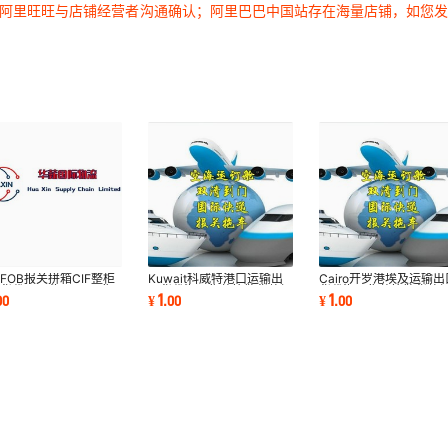
过阿里旺旺与店铺经营者沟通确认；阿里巴巴中国站存在海量店铺，如您
FOB报关拼箱CIF整柜
Kuwait科威特港口运输出
Cairo开罗港埃及运输出
货代DDP海派DDU集
口货代海运集装箱散货整柜
货代海运集装箱散货整
1
1
00
¥
.
00
¥
.
00
箱特种柜专线订舱
订舱拼箱物流
舱拼箱物流