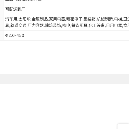
可配送到厂
汽车用,太阳能,金属制品,家用电器,精密电子,集装箱,机械制造,电梯,卫
具,轨道交通,压力容器,建筑装饰,核电,餐饮厨具,化工设备,日用电器,食
械,结构制管
Φ2.0-450