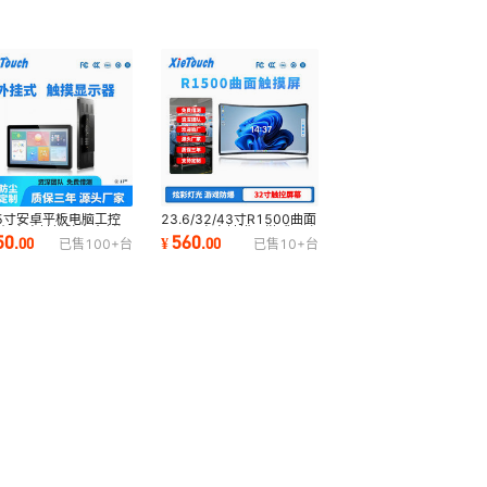
.5寸安卓平板电脑工控
23.6/32/43寸R1500曲面
体机电容触摸防窥全封闭
显示器电容触摸屏游戏医疗
50
560
.
00
¥
.
00
已售
100+
台
已售
10+
台
入式液晶显示
设备触控显示屏