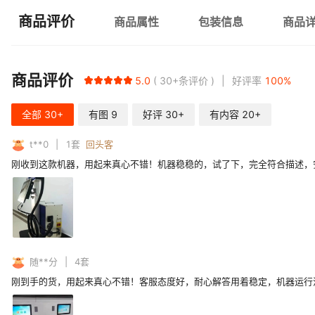
商品评价
商品属性
包装信息
商品
商品评价
5.0
30+
条评价
好评率
100
%
全部
30+
有图
9
好评
30+
有内容
20+
t**0
1
套
回头客
刚收到这款机器，用起来真心不错！机器稳稳的，试了下，完全符合描述，
随**分
4
套
刚到手的货，用起来真心不错！客服态度好，耐心解答用着稳定，机器运行