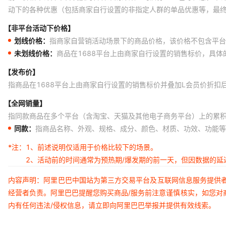
动下的各种优惠（包括商家自行设置的非指定人群的单品优惠等，最
【非平台活动下价格】
划线价格：
指商家自营销活动场景下的商品价格，该价格不包含平台
未划线价格：
商品在1688平台上由商家自行设置的销售标价，具
【发布价】
指商品在1688平台上由商家自行设置的销售标价并叠加L会员价折扣
【全网销量】
指同款商品在多个平台（含淘宝、天猫及其他电子商务平台）上的累
同款：
指商品名称、外观、规格、成分、颜色、材质、功效、功能等
*注：
1、前述说明仅适用于价格比较下的场景。
2、活动前的时间通常为预热期/爆发期的前一天，但因数据的
内容声明：阿里巴巴中国站为第三方交易平台及互联网信息服务提供
经营者负责。阿里巴巴提醒您购买商品/服务前注意谨慎核实，如您对
内有任何违法/侵权信息，请立即向阿里巴巴举报并提供有效线索。