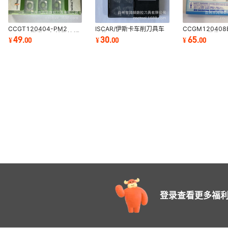
CCGT120404-PM2
ISCAR/伊斯卡车削刀具车
CCGM120408
WXN10批发瓦尔特数控镗
刀片WNMG080404-99
T1200A代发B
49
30
65
¥
.
00
¥
.
00
¥
.
00
孔刀片CNC机夹刀具搪刀
PM20加工中心机夹刀粒
孔粗车刀片 CN
头
粒
登录查看更多福利