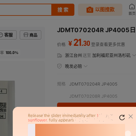
JDMT070204R JP4
客服
商品
21
.
30
¥
价格
登录查看更多优惠
100.0%
率
浙江台州
送至
加利福尼亚州洛杉矶
晚发必赔
规格
JDMT070204R JP4005
JDMT070208R JP4005