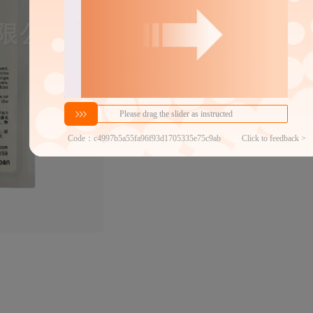
分销代发
20.3
￥
≥10件
官方仓退货
近30天代发数量
100以内
代发品质达标率
100.00%