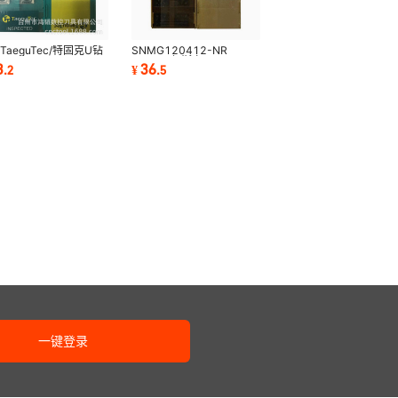
TaeguTec/特固克U钻
SNMG120412-NR
SPMT110408-EM
IC8250伊斯卡ISCAR刀具
3
36
.
2
¥
.
5
8020数控暴力钻刀头
车削刀片CNC机床开槽刀
粒
一键登录