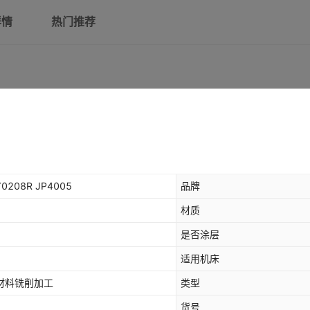
详情
热门推荐
0208R JP4005
品牌
材质
是否涂层
适用机床
等材料铣削加工
类型
货号