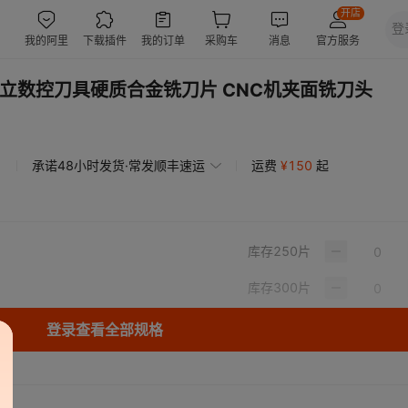
005日立数控刀具硬质合金铣刀片 CNC机夹面铣刀头
承诺48小时发货·常发顺丰速运
运费
¥
150
起
库存
250
片
库存
300
片
登录查看全部规格