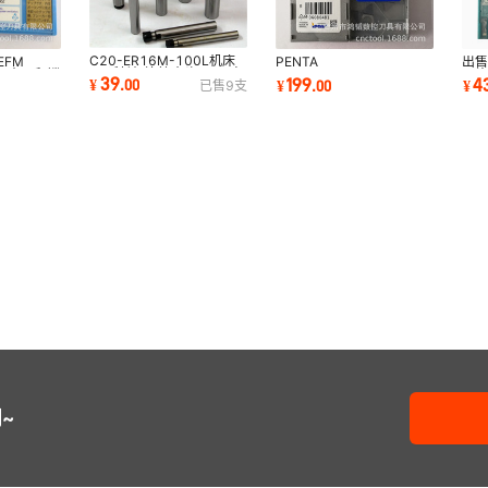
C20-ER16M-100L机床
EFM
PENTA
出售
ER延长杆连接夹头 CNC高
IG/大昭和镗
24N400NF020RS IC908
刀片
39
199
4
¥
.
00
¥
.
00
¥
已售
9
支
精密直柄加长镗杆批发
C机加式刀
伊斯卡硬质合金五角车槽刀
TT
片 切断刀头
~