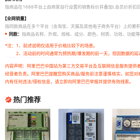
指商品在1688平台上由商家自行设置的销售标价并叠加L会员价折扣
【全网销量】
指同款商品在多个平台（含淘宝、天猫及其他电子商务平台）上的累
同款：
指商品名称、外观、规格、成分、颜色、材质、功效、功能等
*注：
1、前述说明仅适用于价格比较下的场景。
2、活动前的时间通常为预热期/爆发期的前一天，但因数据的
内容声明：阿里巴巴中国站为第三方交易平台及互联网信息服务提供
经营者负责。阿里巴巴提醒您购买商品/服务前注意谨慎核实，如您对
内有任何违法/侵权信息，请立即向阿里巴巴举报并提供有效线索。
热门推荐