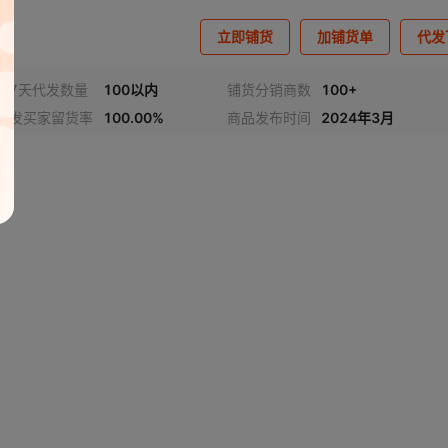
立即铺货
加铺货单
代发
近7天代发数量
100以内
铺货分销商数
100+
代发买家留货率
100.00%
商品发布时间
2024年3月