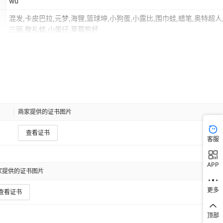
wu
混发,卡皮巴拉,元梦,海狸,篮球坤,小狗蛋,小露比,围巾蛙,蜡笔,奥特超人
三丽,敬礼蛙,小蛋仔,草莓熊杯
是
否
2025152202057407
商家提供的证书图片
查看证书
客服
APP
家提供的证书图片
更多
查看证书
顶部