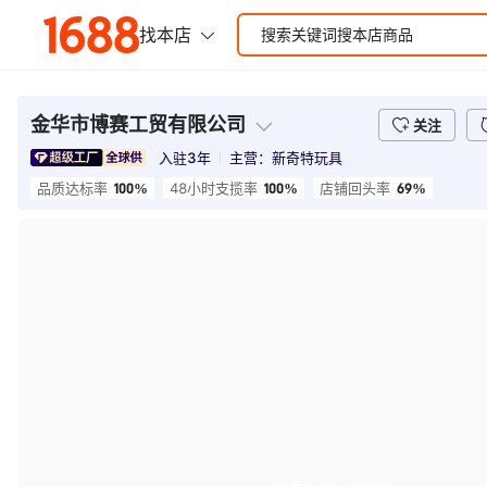
金华市博赛工贸有限公司
关注
入驻
3
年
主营：
新奇特玩具
100%
100%
69%
品质达标率
48小时支揽率
店铺回头率