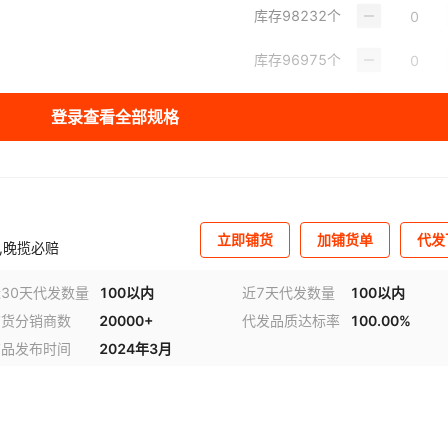
库存
98232
个
库存
96975
个
库存
98570
个
登录查看全部规格
库存
98927
个
库存
98839
个
库存
96439
个
立即铺货
加铺货单
代发
,晚揽必赔
库存
87592
个
视频
30天代发数量
100以内
近7天代发数量
100以内
铺货分销商数
20000+
代发品质达标率
100.00%
库存
90881
个
商品发布时间
2024年3月
库存
93139
个
库存
96961
个