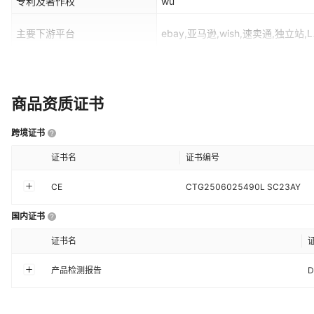
专利及著作权
wu
主要下游平台
ebay,亚马逊,wish,速卖通,独立站,L
主要销售地区
非洲,欧洲,南美,东南亚,北美,东北亚
加工方式
LOGO贴牌
商品资质证书
是否有导购视频
是
跨境证书
是否IP授权
否
证书名
证书编号
CE
CTG2506025490L SC23AY
国内证书
证书名
产品检测报告
D