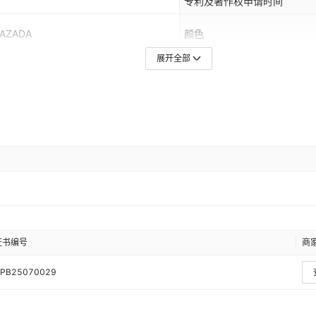
专利及著作权申请时间
AZADA
颜色
展开全部
,中东
有可授权的自有品牌
加工定制
3C编码
证书编号
商
PB25070029