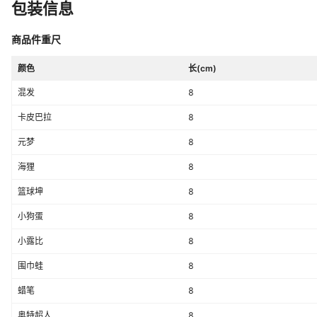
包装信息
商品件重尺
颜色
长(cm)
混发
8
卡皮巴拉
8
元梦
8
海狸
8
篮球坤
8
小狗蛋
8
小露比
8
围巾蛙
8
蜡笔
8
奥特超人
8