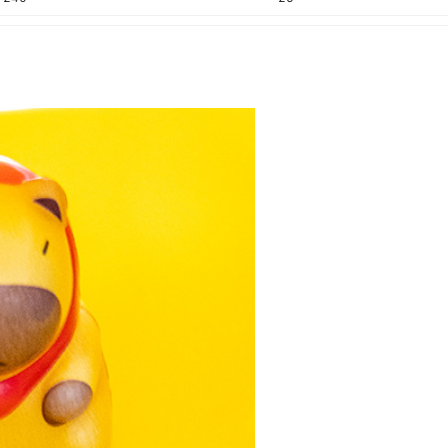
240
25
240
25
240
25
240
25
240
25