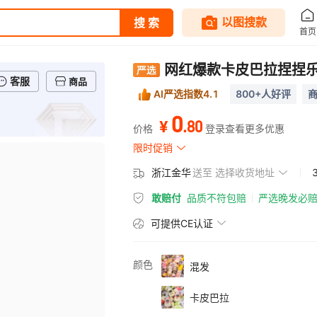
网红爆款卡皮巴拉捏捏
客服
商品
AI严选指数4.1
800+人好评
商
0
.
80
¥
价格
登录查看更多优惠
限时促销
浙江金华
送至
选择收货地址
敢赔付
品质不符包赔
严选晚发必
可提供CE
认证
颜色
混发
卡皮巴拉