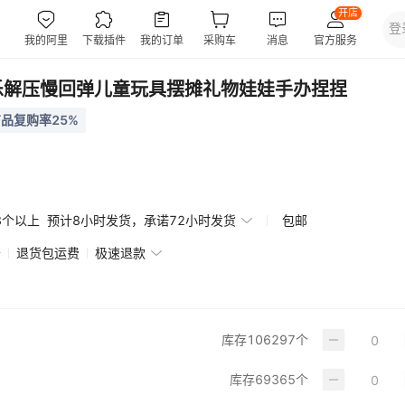
乐解压慢回弹儿童玩具摆摊礼物娃娃手办捏捏
品复购率25%
3个以上
预计8小时发货，承诺72小时发货
包邮
赔
退货包运费
极速退款
库存
106297
个
库存
69365
个