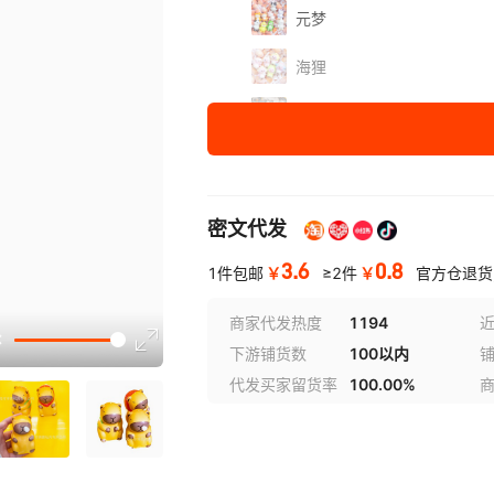
元梦
海狸
篮球坤
小狗蛋
小露比
密文代发
围巾蛙
3.6
0.8
￥
￥
1件包邮
≥2件
官方仓退货
蜡笔
讲解
商家代发热度
1194
近
下游铺货数
100以内
奥特超人
代发买家留货率
100.00%
海派
三丽