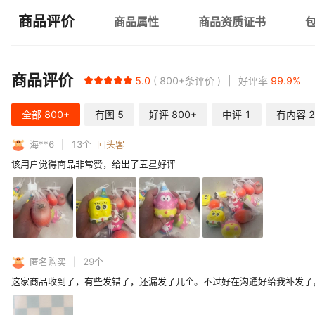
商品评价
商品属性
商品资质证书
商品评价
5.0
800+
条评价
好评率
99.9
%
全部
800+
有图
5
好评
800+
中评
1
有内容
2
海**6
13
个
回头客
该用户觉得商品非常赞，给出了五星好评
匿名购买
29
个
这家商品收到了，有些发错了，还漏发了几个。不过好在沟通好给我补发了