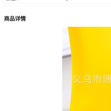
海派
8
三丽
8
商品详情
敬礼蛙
8
小蛋仔
8
草莓熊杯
8