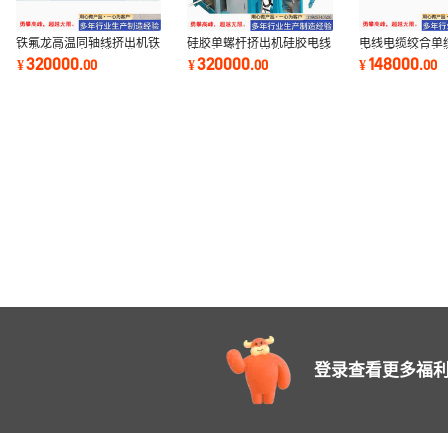
铁氟龙高温同轴线挤出机铁
硅胶单螺杆挤出机硅胶电线
电线电缆绞合单
氟龙电线押出机铁氟龙屏蔽
挤出机硅胶排线挤出机硅胶
绞机悬框单绞机
320000
320000
148000
¥
.
00
¥
.
00
¥
.
00
高温线挤出机
扁平线挤出机
线绞合单绞机
登录查看更多福利