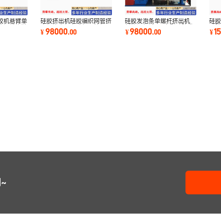
绞机悬臂单
硅胶挤出机硅胶编织网管挤
硅胶发泡条单螺杆挤出机
硅
数据线拖链
出机饮水机咖啡机用编织网
新能源领域9 6字型硅胶发
硅
98000
98000
1
¥
.
00
¥
.
00
¥
管硅胶挤出机
泡密封条挤出机
线
~