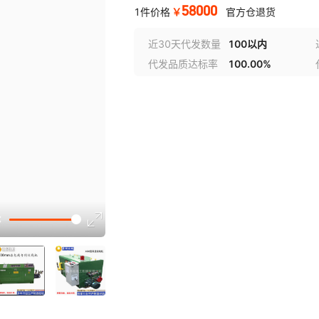
58000
￥
1件价格
官方仓退货
近30天代发数量
100以内
代发品质达标率
100.00%
选型