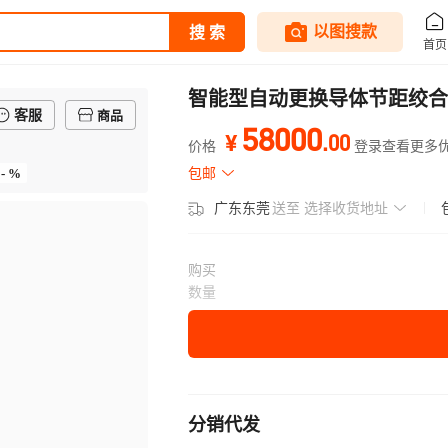
智能型自动更换导体节距绞合铜
客服
商品
58000
.
00
¥
价格
登录查看更多
- %
包邮
广东东莞
送至
选择收货地址
购买
数量
分销代发