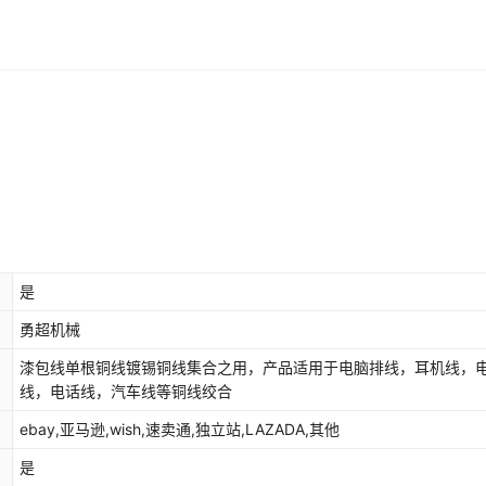
是
勇超机械
漆包线单根铜线镀锡铜线集合之用，产品适用于电脑排线，耳机线，
线，电话线，汽车线等铜线绞合
ebay,亚马逊,wish,速卖通,独立站,LAZADA,其他
是