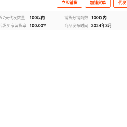
立即铺货
加铺货单
代发
近7天代发数量
100以内
铺货分销商数
100以内
代发买家留货率
100.00%
商品发布时间
2024年3月
视频