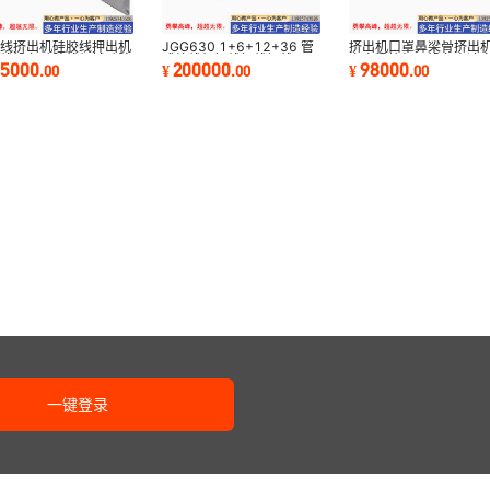
胶线挤出机硅胶线押出机
JGG630 1+6+12+36 管
挤出机口罩鼻梁骨挤出
胶线设备硅胶线机械硅胶
式绞线机铜线铝线钢线
产鼻梁筋机器设备高速
55000
200000
98000
.
00
¥
.
00
¥
.
00
机器硅胶线
Winding pipe Machine
筋生产线设备
一键登录