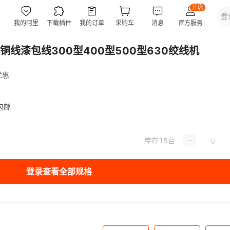
线漆包线300型400型500型630绞线机
优惠
包邮
库存
15
台
登录查看全部规格