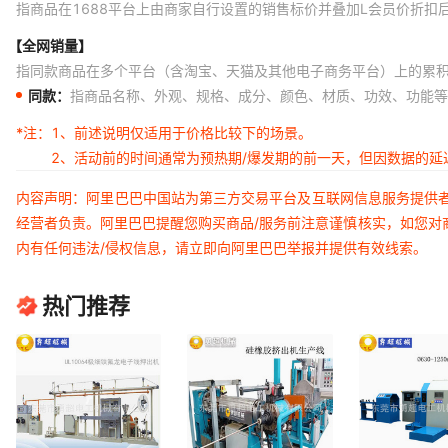
指商品在1688平台上由商家自行设置的销售标价并叠加L会员价折扣
【全网销量】
指同款商品在多个平台（含淘宝、天猫及其他电子商务平台）上的累
同款：
指商品名称、外观、规格、成分、颜色、材质、功效、功能等
*注：
1、前述说明仅适用于价格比较下的场景。
2、活动前的时间通常为预热期/爆发期的前一天，但因数据的
内容声明：阿里巴巴中国站为第三方交易平台及互联网信息服务提供
经营者负责。阿里巴巴提醒您购买商品/服务前注意谨慎核实，如您对
内有任何违法/侵权信息，请立即向阿里巴巴举报并提供有效线索。
热门推荐