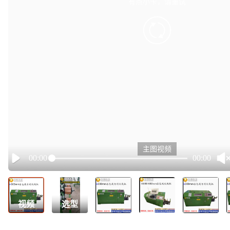
有点小卡，请重试
retry
主图视频
00:00
00:00
Play
视频
选型