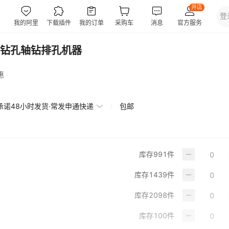
钻孔轴钻排孔机器
惠
承诺48小时发货·常发申通快递
包邮
库存
991
件
库存
1439
件
库存
2098
件
库存
100
件