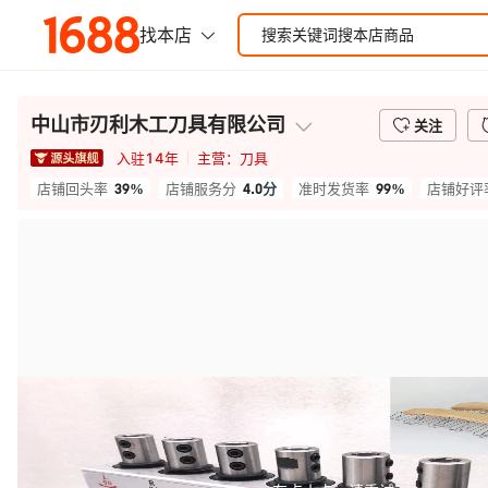
中山市刃利木工刀具有限公司
关注
入驻
14
年
主营：
刀具
39%
4.0
分
99%
店铺回头率
店铺服务分
准时发货率
店铺好评