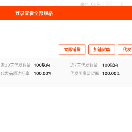
库存
100
件
登录查看全部规格
立即铺货
加铺货单
代发
近30天代发数量
100以内
近7天代发数量
100以内
代发品质达标率
100.00%
代发买家留货率
100.00%
视频