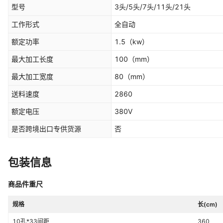
型号
3头/5头/7头/11头/21头
工作形式
全自动
额定功率
1.5
（kw）
最大加工长度
100
（mm）
最大加工宽度
80
（mm）
送料速度
2860
额定电压
380V
是否跨境出口专供货源
否
包装信息
商品件重尺
规格
长(cm)
10孔*33间距
360