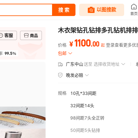
木衣架钻孔钻排多孔钻机排排
客服
商品
1100
.
00
¥
价格
登录查看更多优
起
99.5%
包邮
率
广东中山
送至
选择收货地址
晚发必赔
规格
10孔*33间距
32间距14头
98间距7头全正转
50间距5头钻排