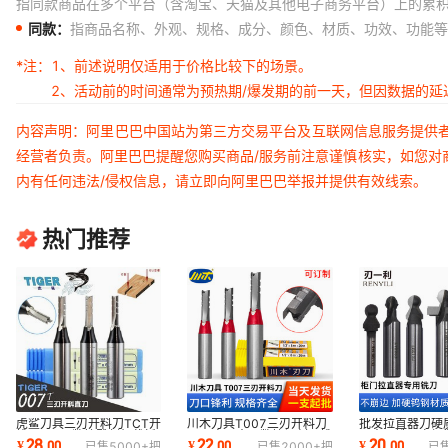
指同款商品在多个平台（含淘宝、天猫及其他电子商务平台）上的累
同款：
指商品名称、外观、规格、成分、颜色、材质、功效、功能等
*注：
1、前述说明仅适用于价格比较下的场景。
2、活动前的时间通常为预热期/爆发期的前一天，但因数据的
内容声明：阿里巴巴中国站为第三方交易平台及互联网信息服务提供
经营者负责。阿里巴巴提醒您购买商品/服务前注意谨慎核实，如您对
内有任何违法/侵权信息，请立即向阿里巴巴举报并提供有效线索。
热门推荐
虎鲨刀具三刃开料刀TCT开
川木刀具T007三刃开料刀
批发拉直器刀硬
槽刀T007数控雕刻机裁板
TCT直刀木工数控切割开槽
刀木工铣刀衣柜
28
22
20
¥
.
00
¥
.
00
¥
.
00
已售
5000+
把
已售
2000+
把
已
修边机刀头木工
直刀雕刻下料刀
机刀雕刻刀具