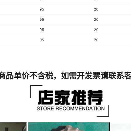
95
20
95
20
95
20
95
20