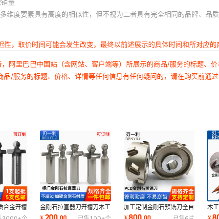
积销量
多维度要素具有高度的相似性，但不视为二者具有完全相同的品牌、品质
延迟性，取价时间可能会发生改变，最终以前述展示的具体时间和所对应的
者，阿里巴巴中国站（含网站、客户端等）所展示的商品/服务的标题、
商品/服务的标题、价格、详情等任何信息有任何疑问的，请在购买前通
质合金开槽
金刚石拉直器刀开槽刀木工
加工定制金刚石预铣刀全自
木
门镂铣机锣
衣柜门拉直器镂铣机锣机刀
动封边机四面刨修边刀
石螺
200
800
8
¥
.
00
¥
.
00
¥
售
3000+
个
已售
100+
个
已售
6
片
拉直器铣刀
PCD螺旋铣刀OEM