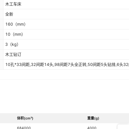
木工车床
全新
160
（mm）
10
（mm）
3
（kg）
木工钻订
10孔*33间距,32间距14头,98间距7头全正转,50间距5头钻排,6头3
体积(cm³)
重量(g)
684000
4000