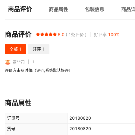
商品评价
商品属性
包装信息
商品
商品评价
5.0
1
条评价
好评率
100
%
全部
1
好评
1
荔**司
1
评价方未及时做出评价,系统默认好评!
商品属性
订货号
20180820
货号
20180820