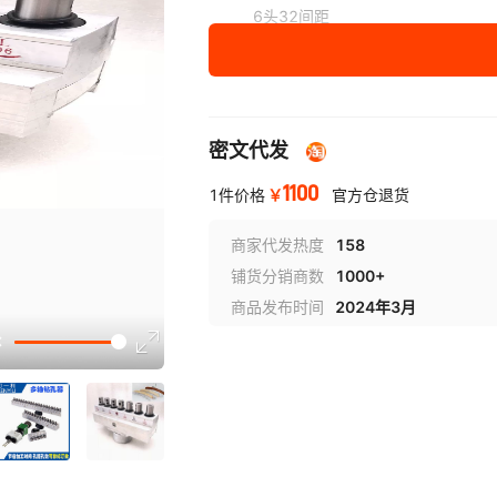
6头32间距
密文代发
1100
￥
1件价格
官方仓退货
商家代发热度
158
铺货分销商数
1000+
商品发布时间
2024年3月
选型