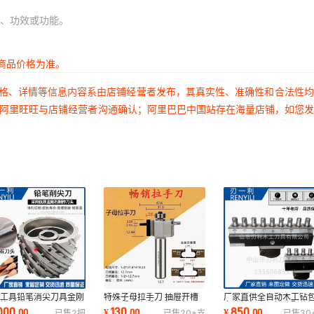
、功效或功能。
商品价格为准。
价格、详情等信息内容系由店铺经营者发布，其真实性、准确性和合法性
过阿里旺旺与店铺经营者沟通确认；阿里巴巴中国站存在海量店铺，如您
工工具铅笔消尖刀具金刚
特殊子母拉手刀 抽屉开槽
厂家直供全自动木工钻
旋式消尖刀 厂家直销
刀硬质合金适用木工家具厂
多孔钻机木工钻孔配件
000
130
850
.
00
¥
.
00
¥
.
00
已售
2
把
已售
20+
支
已售
30