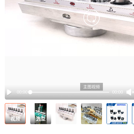
有点小卡，请重试
retry
主图视频
00:00
00:00
Play
视频
选型