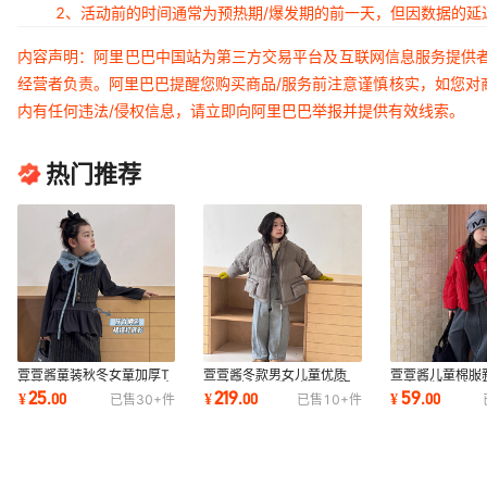
2、活动前的时间通常为预热期/爆发期的前一天，但因数据的
内容声明：阿里巴巴中国站为第三方交易平台及互联网信息服务提供
经营者负责。阿里巴巴提醒您购买商品/服务前注意谨慎核实，如您对
内有任何违法/侵权信息，请立即向阿里巴巴举报并提供有效线索。
热门推荐
萱萱酱童装秋冬女童加厚T
萱萱酱冬款男女儿童优质
萱萱酱儿童棉服
恤纯色羊绒刷毛打底衫女童
90白鹅绒保暖宽松羽绒服
男童韩版羽绒棉
25
219
59
¥
.
00
¥
.
00
¥
.
00
已售
30+
件
已售
10+
件
花边打底裙
外套加厚韩版
夹克年服