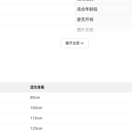
适合年龄段
是否开裆
图片实拍
上市年份季节
展开全部
毛头/杂余线头是否修剪
适合身高
货源类型
适合身高
90cm
100cm
110cm
120cm