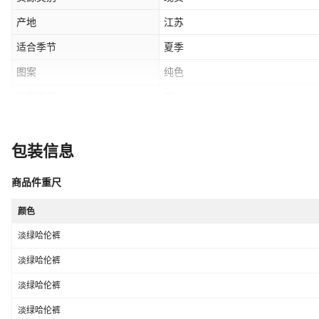
产地
江苏
适合季节
夏季
图案
纯色
是否库存
是
平车针距12~14针/3cm
否
颜色
淡绿哈伦裤
包装信息
领标
有领标
商品件重尺
吊牌
有吊牌
颜色
淡绿哈伦裤
淡绿哈伦裤
淡绿哈伦裤
淡绿哈伦裤