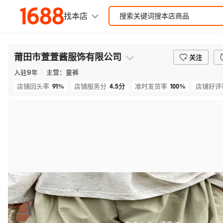
莆田市萱萱酱服饰有限公司
关注
入驻
9
年
主营：
童裤
91%
4.5
分
100%
店铺回头率
店铺服务分
准时发货率
店铺好评