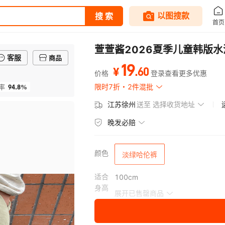
萱萱酱2026夏季儿童韩版
客服
商品
19
.
60
¥
价格
登录查看更多优惠
94.8%
限时7折
2件混批
率
江苏徐州
送至
选择收货地址
晚发必赔
颜色
淡绿哈伦裤
适合
100cm
身高
展开已售罄商品