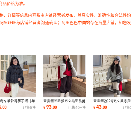
商品价格为准。
价格、详情等信息内容系由店铺经营者发布，其真实性、准确性和合法性
过阿里旺旺与店铺经营者沟通确认；阿里巴巴中国站存在海量店铺，如您
萱酱女童外套羊羔绒儿童
萱萱酱冬新款男女马甲儿童
萱萱酱2026男女童圆领
圈毛大衣加绒秋冬毛毛衣
白鹅绒马甲坎肩保暖羽绒服
童卫衣做旧宽松儿童破
6
93
43
.
00
¥
.
00
¥
.
00
已售
5
件
已售
40+
件
已售
件套
马甲轻薄
衣宽松毛圈卫衣