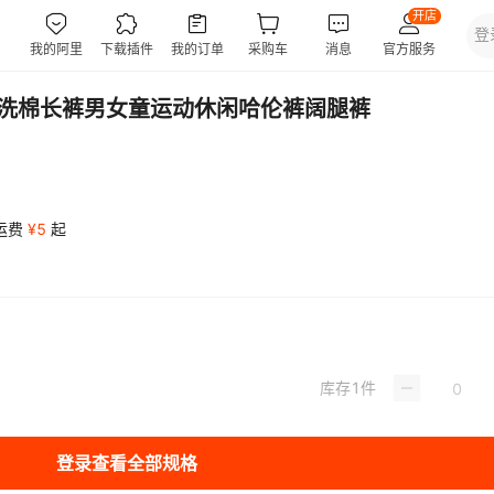
水洗棉长裤男女童运动休闲哈伦裤阔腿裤
运费
¥
5
起
库存
1
件
登录查看全部规格