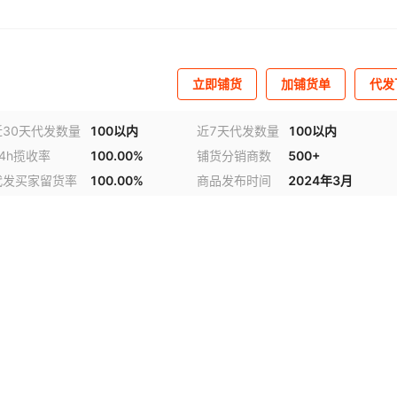
立即铺货
加铺货单
代发
近30天代发数量
100以内
近7天代发数量
100以内
24h揽收率
100.00%
铺货分销商数
500+
代发买家留货率
100.00%
商品发布时间
2024年3月
视频