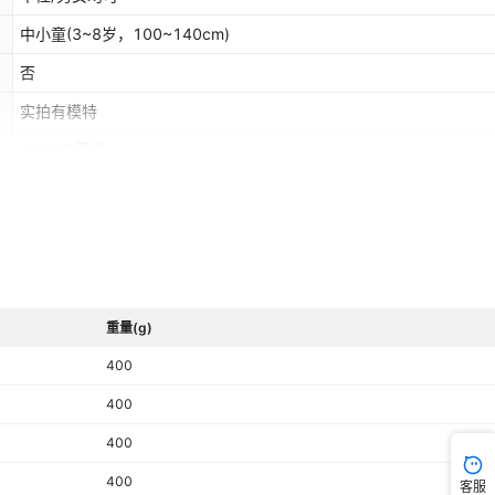
中小童(3~8岁，100~140cm)
否
实拍有模特
2026年夏季
明显部位已修剪
90cm,100cm,110cm,120cm,130cm,140cm
源头工厂
重量(g)
400
400
400
400
客服