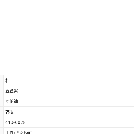
棉
萱萱酱
哈伦裤
韩版
c10-6028
中性/男女均可