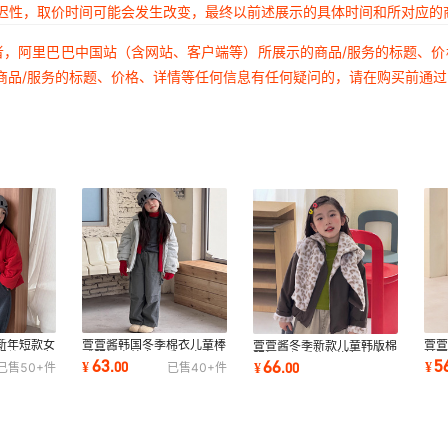
延迟性，取价时间可能会发生改变，最终以前述展示的具体时间和所对应的
者，阿里巴巴中国站（含网站、客户端等）所展示的商品/服务的标题、
商品/服务的标题、价格、详情等任何信息有任何疑问的，请在购买前通
新年短款女
萱萱酱韩国冬季棉衣儿童棒
萱
萱萱酱冬季新款儿童韩版棉
服儿童红色
球服棉衣外套日系风宝宝棉
羊
服加厚保暖豹纹洋气外套
63
5
66
¥
.
00
¥
¥
.
00
已售
50+
件
已售
40+
件
羽绒棉夹棉服
俩
+马甲俩件套