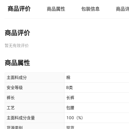
商品评价
商品属性
包装信息
商品
商品评价
暂无有效评价
商品属性
主面料成分
棉
安全等级
B类
裤长
长裤
工艺
包腰
主面料成分含量
100
（%）
货源类别
现货