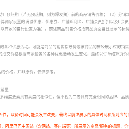
动）预热期（若无预热期，则为爆发期）前的商品销售价格；（2）分销
计算商家设置的满减优惠、优惠券、店铺返利金、店铺会员折扣以及L会
终以商家的自行设置为准）。前述商品销售价格指商品页面当日展示的标
的各种优惠活动。可能是商品的销售指导价或该商品的曾经展示过的销售
体的成交价格根据商家设置的各种优惠活动发生变化，最终以订单结算页价
后的价格，并非原价，仅供参考。
积销量
多维度要素具有高度的相似性，但不视为二者具有完全相同的品牌、品质
延迟性，取价时间可能会发生改变，最终以前述展示的具体时间和所对应的
者，阿里巴巴中国站（含网站、客户端等）所展示的商品/服务的标题、