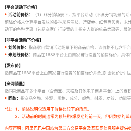
【平台活动下价格】
活动前价格：
（1）非分销场景下，指平台活动（不含分销场景的活
前述价格未计算平台发放的各种采购津贴、跨店券、红包等优惠，未
动下的各种优惠（包括商家自行设置的非指定人群的单品优惠等，最
【非平台活动下价格】
划线价格：
指商家自营销活动场景下的商品价格，该价格不包含平台
未划线价格：
商品在1688平台上由商家自行设置的销售标价，具
【发布价】
指商品在1688平台上由商家自行设置的销售标价并叠加L会员价折扣
【全网销量】
指同款商品在多个平台（含淘宝、天猫及其他电子商务平台）上的累
同款：
指商品名称、外观、规格、成分、颜色、材质、功效、功能等
*注：
1、前述说明仅适用于价格比较下的场景。
2、活动前的时间通常为预热期/爆发期的前一天，但因数据的
内容声明：阿里巴巴中国站为第三方交易平台及互联网信息服务提供