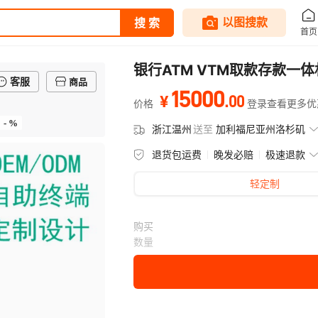
银行ATM VTM取款存款一
客服
商品
15000
.
00
¥
价格
登录查看更多优
- %
浙江温州
送至
加利福尼亚州洛杉矶
退货包运费
晚发必赔
极速退款
轻定制
购买
数量