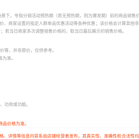
场景下，专指分销活动预热期（若无预热期，则为爆发期）前的商品销售
员价、商家设置的指定人群单品优惠活动等各种优惠；该价格会计算其他
价；若当日商家多次调整销售价格的，取当日最后展示的销售价格。
价等，并非原价，仅供参考。
格为准。
、功效或功能。
商品价格为准。
价格、详情等信息内容系由店铺经营者发布，其真实性、准确性和合法性