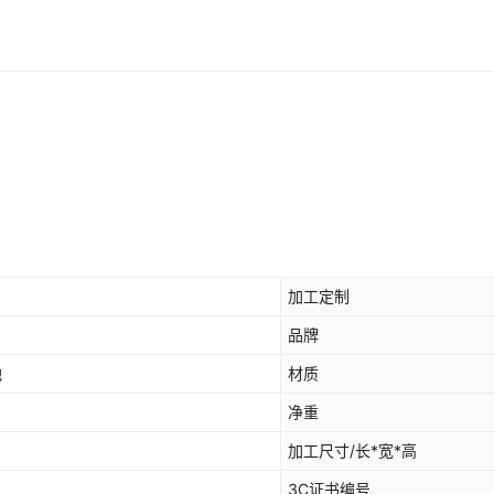
加工定制
品牌
他
材质
净重
加工尺寸/长*宽*高
3C证书编号