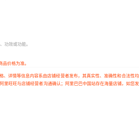
、功效或功能。
商品价格为准。
价格、详情等信息内容系由店铺经营者发布，其真实性、准确性和合法性
过阿里旺旺与店铺经营者沟通确认；阿里巴巴中国站存在海量店铺，如您