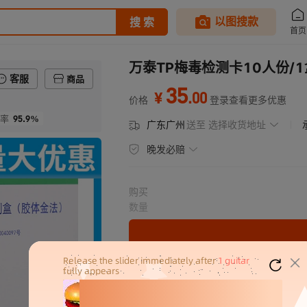
万泰TP梅毒检测卡10人份
客服
商品
35
.
00
¥
价格
登录查看更多优惠
95.9%
率
广东广州
送至
选择收货地址
晚发必赔
购买
数量
密文代发