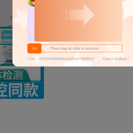
35
￥
1件价格
官方仓退货
近30天代发数量
100以内
代发品质达标率
100.00%