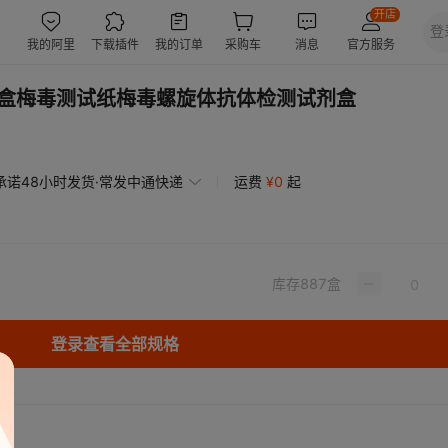
/1盒梅毒测试纸梅毒螺旋体抗体检测试剂盒
承诺48小时发货·常发中通快递
运费
¥
0
起
库存
887
盒
登录查看全部规格