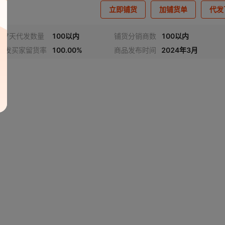
立即铺货
加铺货单
代发
近7天代发数量
100以内
铺货分销商数
100以内
代发买家留货率
100.00%
商品发布时间
2024年3月