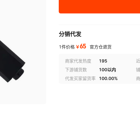
圆柄20
拉料器
高
圆柄25
拉料器
高
圆柄32
拉料器
高
分销代发
65
方柄16
拉料器
高
￥
1件价格
官方仓退货
商家代发热度
195
近
方柄20
拉料器
高
下游铺货数
100以内
方柄25
拉料器
高
代发买家留货率
100.00%
方柄32
拉料器
高