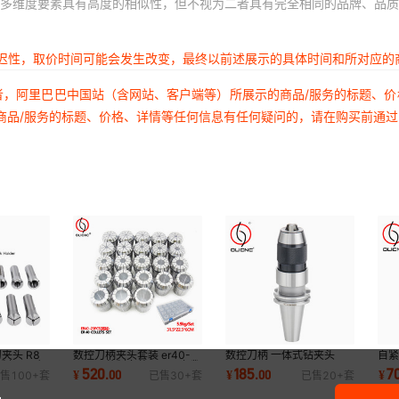
多维度要素具有高度的相似性，但不视为二者具有完全相同的品牌、品质
延迟性，取价时间可能会发生改变，最终以前述展示的具体时间和所对应的
者，阿里巴巴中国站（含网站、客户端等）所展示的商品/服务的标题、
商品/服务的标题、价格、详情等任何信息有任何疑问的，请在购买前通
夹头 R8
数控刀柄夹头套装 er40-
数控刀柄 一体式钻夹头
自紧
制7/16细
23pcs英制套装65mn嗦嘴
CAT40-APU13CAT40-
JT
520
185
7
¥
.
00
¥
.
00
¥
售
100+
套
已售
30+
套
已售
20+
套
头
筒夹套装ER40夹头
APU 1/2 CAT40刀柄
钻夹