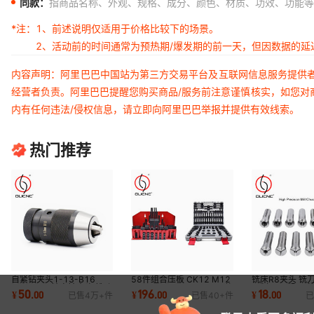
同款：
指商品名称、外观、规格、成分、颜色、材质、功效、功能等
*注：
1、前述说明仅适用于价格比较下的场景。
2、活动前的时间通常为预热期/爆发期的前一天，但因数据的
内容声明：阿里巴巴中国站为第三方交易平台及互联网信息服务提供
经营者负责。阿里巴巴提醒您购买商品/服务前注意谨慎核实，如您对
内有任何违法/侵权信息，请立即向阿里巴巴举报并提供有效线索。
热门推荐
自紧钻夹头1-13-B16
58件组合压板 CK12 M12
铣床R8夹头 铣刀
JT6 JT33精密钻夹头 锥孔
M8 10 14 16 18 20 58件
公制M12粗牙 英
50
196
18
¥
.
00
¥
.
00
¥
.
00
已售
4万+
件
已售
40+
件
已
钻夹头自锁跨境供应
套万能组合夹具组
牙r8索咀弹簧夹