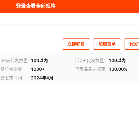
速钢
2
车床
¥
65
500
登录查看全部规格
速钢
3
车床
¥
65
500
速钢
4
车床
¥
70
500
立即铺货
加铺货单
代发
速钢
5
车床
¥
65
500
30天代发数量
100以内
近7天代发数量
100以内
速钢
6
车床
¥
65
500
铺货分销商数
1000+
代发品质达标率
100.00%
速钢
7
车床
¥
65
500
商品发布时间
2024年4月
速钢
8
车床
¥
70
500