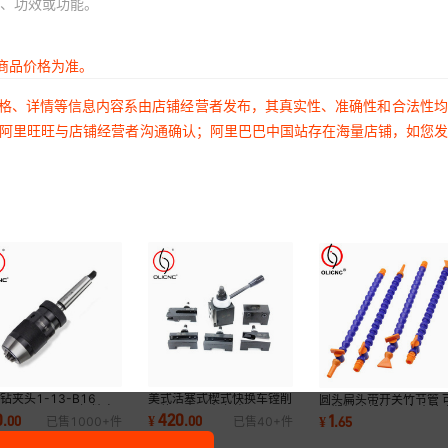
、功效或功能。
商品价格为准。
价格、详情等信息内容系由店铺经营者发布，其真实性、准确性和合法性
过阿里旺旺与店铺经营者沟通确认；阿里巴巴中国站存在海量店铺，如您
钻夹头1-13-B16
美式活塞式楔式快换车镗削
圆头扁头带开关竹节管 
6 JT33+MT2 3柄精密
一体五夹刀夹套装 250-刀
调塑料冷却管 万向水管 
0
420
1
.
00
¥
.
00
¥
.
65
已售
1000+
件
已售
40+
件
头 锥孔钻夹头自锁
架体 全系刀夹
发零售