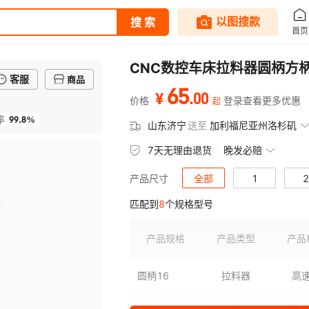
CNC数控车床拉料器圆柄方柄1
客服
商品
65
.
00
¥
价格
登录查看更多优惠
起
99.8%
率
山东济宁
送至
加利福尼亚州洛杉矶
7天无理由退货
晚发必赔
全部
1
2
产品尺寸
匹配到
8
个规格型号
8
产品规格
产品类型
产品
圆柄16
拉料器
高