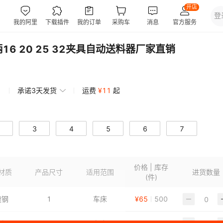
6 20 25 32夹具自动送料器厂家直销
承诺3天发货
运费
¥
11
起
3
4
5
6
7
价格 | 库存
材质
产品尺寸
适用范围
进货数量
(件)
速钢
1
车床
¥
65
500