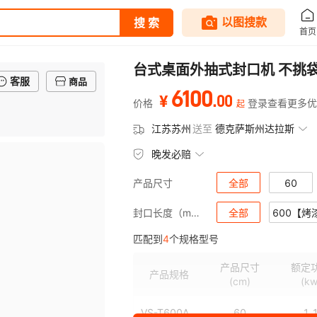
台式桌面外抽式封口机 不挑
客服
商品
6100
.
00
¥
价格
登录查看更多优
起
江苏苏州
送至
德克萨斯州达拉斯
晚发必赔
全部
60
产品尺寸
全部
600【烤
封口长度（mm）
匹配到
4
个规格型号
产品尺寸
额定
产品规格
(cm)
(kw
VS-T600A
60
1.