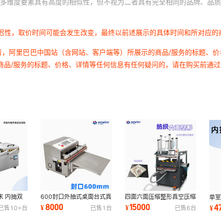
多维度要素具有高度的相似性，但不视为二者具有完全相同的品牌、品质
延迟性，取价时间可能会发生改变，最终以前述展示的具体时间和所对应的
者，阿里巴巴中国站（含网站、客户端等）所展示的商品/服务的标题、
商品/服务的标题、价格、详情等任何信息有任何疑问的，请在购买前通
末 内抽双
600封口外抽式桌面台式真
四面六面压缩整形真空压缩
单
04不锈钢
空包装机医疗 实验室 无尘
方块羽绒服衣服枕头定型压
水
8000
15000
4
¥
¥
¥
已售
10+
台
已售
1
台
已售
6
台
车间 封口机
缩塑封机
空