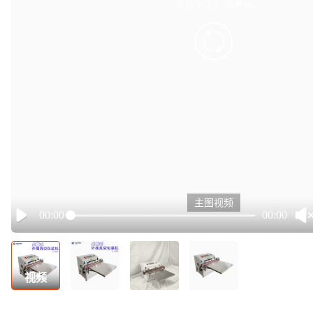
有点小卡，请重试
retry
主图视频
00:00
00:00
Play
视频