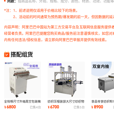
同款：
指商品名称、外观、规格、成分、颜色、材质、功效、功能等
*注：
1、前述说明仅适用于价格比较下的场景。
2、活动前的时间通常为预热期/爆发期的前一天，但因数据的
内容声明：阿里巴巴中国站为第三方交易平台及互联网信息服务提供
经营者负责。阿里巴巴提醒您购买商品/服务前注意谨慎核实，如您对
内有任何违法/侵权信息，请立即向阿里巴巴举报并提供有效线索。
搭配组货
全规格尺寸外抽真空包装機
纺织压缩装袋大尺寸纺织物
食品零食纺织粉
大吸力大泵 工业商用真空
狗窝沙发垫海绵爬梯套袋整
室真空包装机 3
6800
6700
8900
¥
¥
¥
已售
4
台
已售
5
台
塑封机
形压包机
封口机