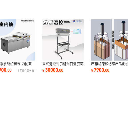
零食纺织粉末 内抽双
立式温控封口机封口温度可
压箱机蓬松纺织产品毛
空包装机 304不锈钢
调可设上下限垂直封口机
具等装箱压箱专用压缩
900
30000
7900
.
00
¥
.
00
¥
.
00
已售
10+
台
口机