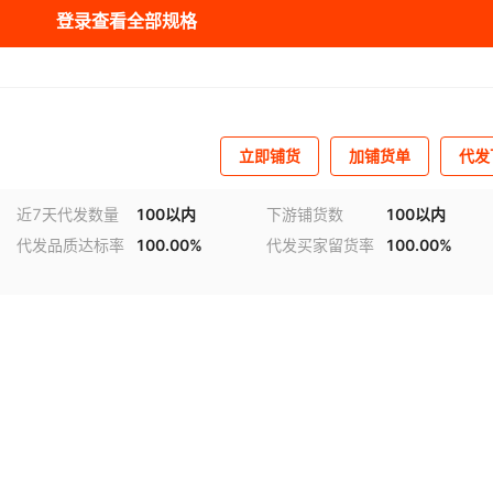
登录查看全部规格
1
220
800【烤漆】
¥
6400
30
1
220
1000【烤漆】
¥
6800
30
1
220
600【304不锈钢】
¥
7700
30
立即铺货
加铺货单
代发
近7天代发数量
100以内
下游铺货数
100以内
代发品质达标率
100.00%
代发买家留货率
100.00%