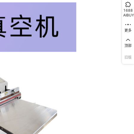
1688
AIBUY
更多
顶部
旧版