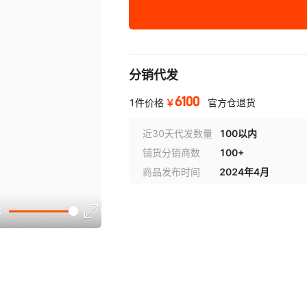
VS-T800A
80
1.
VS-T1000A
100
1.
分销代发
VS-T600BA
60.5
1.
6100
￥
1件价格
官方仓退货
近30天代发数量
100以内
铺货分销商数
100+
商品发布时间
2024年4月