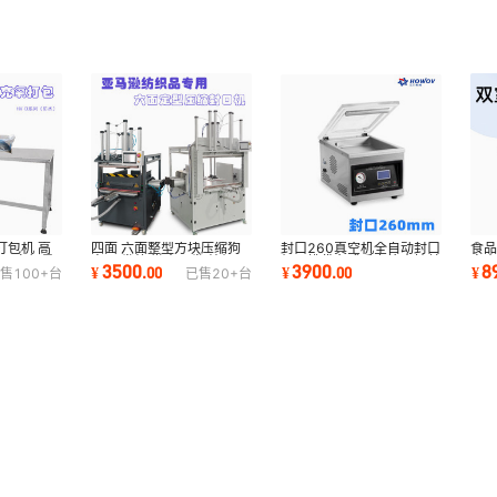
打包机 高
四面 六面整型方块压缩狗
食品
封口260真空机全自动封口
口 充氧量
窝 沙发垫 懒人沙发 纺织品
室真
机不挑袋台式手套箱内抽单
3500
8
3900
¥
.
00
¥
¥
.
00
售
100+
台
已售
20+
台
真空包装机
封
室真空包装机