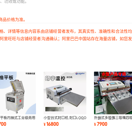
、功效或功能。
商品价格为准。
价格、详情等信息内容系由店铺经营者发布，其真实性、准确性和合法性
过阿里旺旺与店铺经营者沟通确认；阿里巴巴中国站存在海量店铺，如您
室平板内抽式工业级商用
小型台式封口机 封口LOGO
外抽式多吸嘴三吸嘴四
果食品电子粉末液体等真
可定制 温度可控 桌面式塑
小型产品零配件专用真
700
16800
7900
¥
¥
包装封口机
封机
装封口机