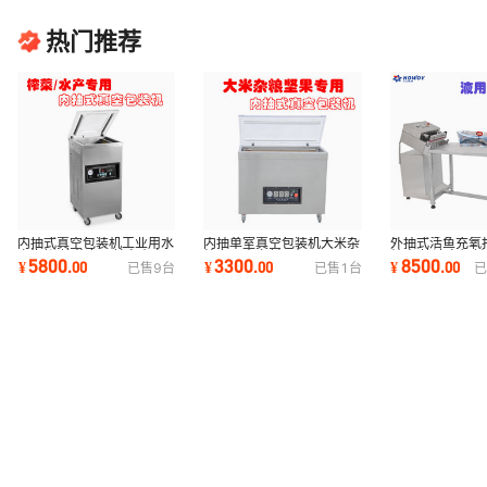
热门推荐
内抽式真空包装机工业用水
内抽单室真空包装机大米杂
外抽式活鱼充氧
产海鲜 榨菜专用单室真空
粮专用真空封口机
效率 快速充氧封
5800
3300
8500
¥
.
00
¥
.
00
¥
.
00
已售
9
台
已售
1
台
已
封口机
可调塑封机