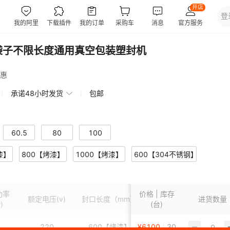
袋子不限长度通用真空包装塑封机
惠
承诺48小时发货
包邮
60.5
80
100
漆】
800【烤漆】
1000【烤漆】
600【304不锈钢】
功率
价格 | 库存
额定电压
(v)
封口长度（mm）
进货数量
)
(台)
1
220
600【烤漆】
¥
6100
30