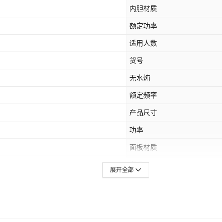
内胆材质
额定功率
适用人数
货号
无水炖
额定频率
产品尺寸
功率
面板材质
直径
展开全部
保温功能
定时档位
液晶显示