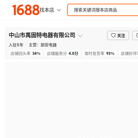
中山市禹固特电器有限公司
关注
入驻
5
年
主营：
厨房电器
34%
4.0
分
93%
店铺回头率
店铺服务分
准时发货率
店铺好评