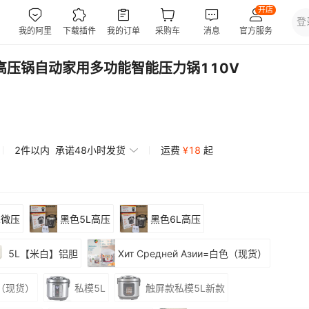
高压锅自动家用多功能智能压力锅110V
2件以内
承诺48小时发货
运费
¥
18
起
L微压
黑色5L高压
黑色6L高压
5L【米白】铝胆
Хит Средней Азии=白色（现货）
黑色（现货）
私模5L
触屏款私模5L新款