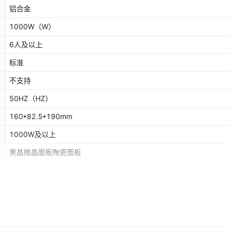
铝合金
1000W
（W）
6人及以上
标准
不支持
50HZ
（HZ）
160*82.5*190mm
1000W及以上
黑晶微晶面板陶瓷面板
21cm(含)-25cm(含)
有
8档及以上
无