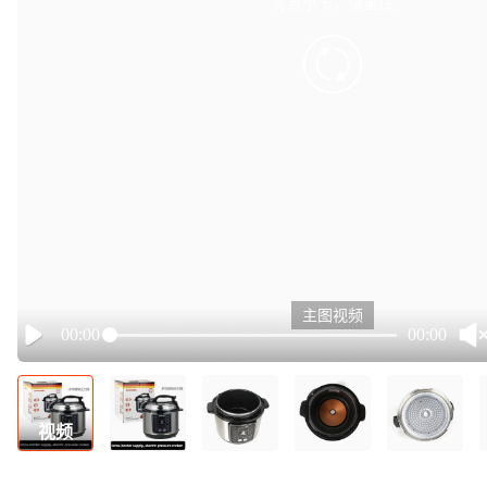
有点小卡，请重试
retry
主图视频
00:00
00:00
Play
视频