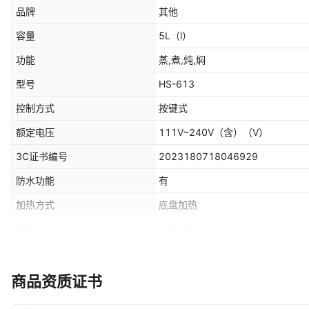
品牌
其他
容量
5L
（l）
功能
蒸,煮,炖,焖
型号
HS-613
控制方式
按键式
额定电压
111V~240V（含）
（V）
3C证书编号
2023180718046929
防水功能
有
加热方式
底盘加热
使用方式
全自动
售后服务
店铺三包
安全功能
标准
商品资质证书
层数
一层