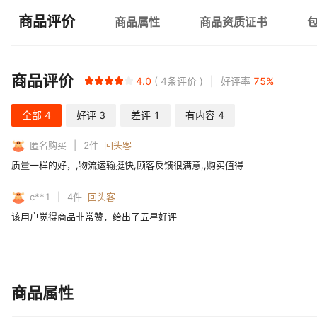
商品评价
商品属性
商品资质证书
商品评价
4.0
4
条评价
好评率
75
%
全部
4
好评
3
差评
1
有内容
4
匿名购买
2
件
回头客
质量一样的好，,物流运输挺快,顾客反馈很满意,,购买值得
c**1
4
件
回头客
该用户觉得商品非常赞，给出了五星好评
商品属性