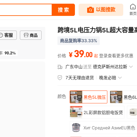
跨境5L电压力锅5L超大容量
客服
商品
商品复购率33.33%
39
90.2%
.
00
率
¥
价格
登录查看更多优惠
起
广东中山
送至
德克萨斯州达拉斯
7天无理由退货
晚发必赔
颜色
黑色5L微压
黑色6
2L彩屏款铝胆电饭煲
Хит Средней АзииEU