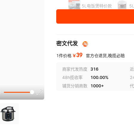
5L电饭煲特价款
5
产品
欧规220V出口
规格
英规220V出口
密文代发
美规110v出口
39
￥
1件价格
官方仓退货,晚揽必赔
商家代发热度
316
近
48h揽收率
100.00%
2
铺货分销商数
1000+
代