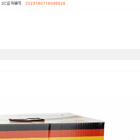
号
3C证书编号
2023180718046929
刻度标示
预约功能
口径
内胆厚度
压,黑色6L高压,2L彩屏款铝胆电饭
产品规格
Азии=白色（现货）,Хит Средней
屏款私模5L新款,5L电饭煲特价款,5L跨境
DA,其他
是否跨境出口专供货源
锅（触屏升级款）