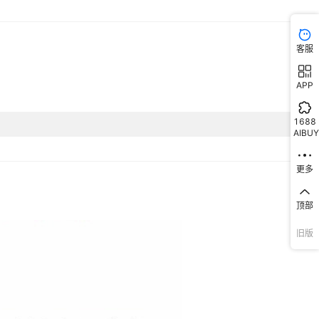
内壁标示
有
客服
22cm
APP
3MM
1688
欧规220V出口,英规220V出口,美规110v出口
AIBUY
是
更多
顶部
旧版