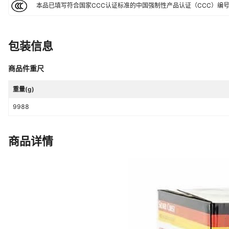
本品已填写符合国家CCC认证标准的中国强制性产品认证（CCC）编
能效等级
3
预约时间
8-12小时
包装信息
智能类型
不支持智能
重量
6KG
商品件重尺
黑色5L微压,黑色6L微压,黑色5L高
颜色
重量(g)
煲,5L【米白】铝胆,Хит Средней 
АзииEU黑色（现货）,私模5L,触
9988
主要下游平台
亚马逊,wish,速卖通,独立站,LAZA
专供,26款压力锅彩屏,26款压力
插头规格
欧规
商品详情