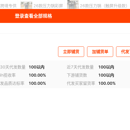
L跨境专供
26款压力锅彩屏
26款压力锅（触屏升级款）
登录查看全部规格
库存
34342
件
库存
34342
件
库存
34343
件
立即铺货
加铺货单
代发
30天代发数量
100以内
近7天代发数量
100以内
4h揽收率
100.00%
下游铺货数
100以内
发品质达标率
100.00%
代发买家留货率
100.00%