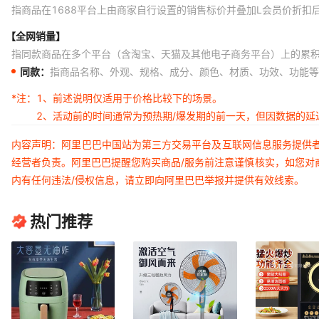
指商品在1688平台上由商家自行设置的销售标价并叠加L会员价折扣
【全网销量】
指同款商品在多个平台（含淘宝、天猫及其他电子商务平台）上的累
同款：
指商品名称、外观、规格、成分、颜色、材质、功效、功能等
*注：
1、前述说明仅适用于价格比较下的场景。
2、活动前的时间通常为预热期/爆发期的前一天，但因数据的
内容声明：阿里巴巴中国站为第三方交易平台及互联网信息服务提供
经营者负责。阿里巴巴提醒您购买商品/服务前注意谨慎核实，如您对
内有任何违法/侵权信息，请立即向阿里巴巴举报并提供有效线索。
热门推荐