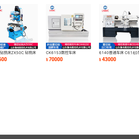
钻铣床ZX50C 钻铣床
CK6153数控车床
6140普通车床 C6140
 钻铣一体 自动走刀
CK6153 CK6153X1000
床 CL6140X750普通
500
70000
43000
¥
¥
50钻铣床
数控车床 CNC车床 重型车
车床 沈阳车床
床