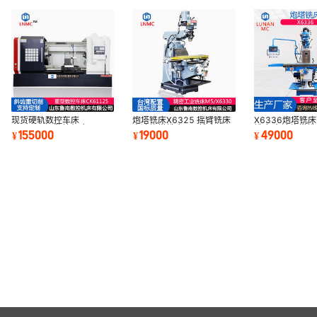
现货硬轨数控车床
炮塔铣床X6325 摇臂铣床
X6336炮塔铣床
CK61125 数控机床
高速炮塔铣床 M4铣床
铣床 台湾炮塔
155000
19000
49000
¥
¥
¥
CK61125X2米 大型车床
床X6336