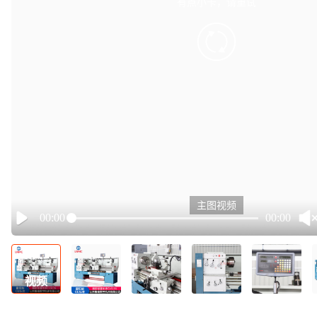
有点小卡，请重试
retry
主图视频
00:00
00:00
Play
视频