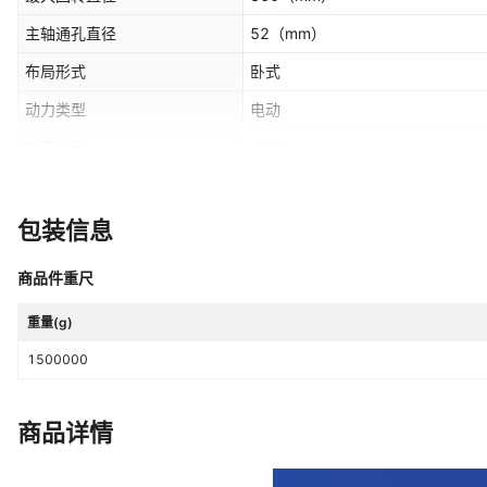
主轴通孔直径
52
（mm）
布局形式
卧式
动力类型
电动
产品类型
全新
售后服务
质保一年
包装信息
商品件重尺
重量(g)
1500000
商品详情