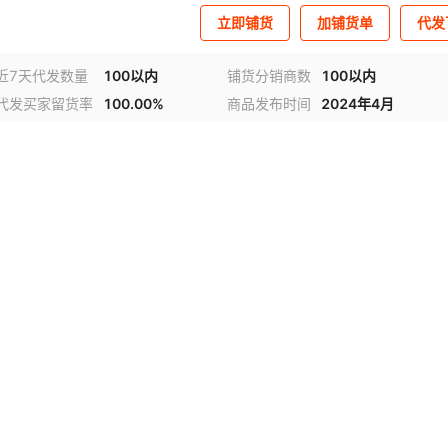
立即铺货
加铺货单
代发
近7天代发数量
100以内
铺货分销商数
100以内
代发买家留货率
100.00%
商品发布时间
2024年4月