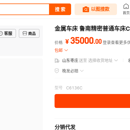
金属车床 鲁南精密普通车床C61
客服
商品
35000
.
00
¥
价格
登录查看更多
包邮
山东枣庄
送至
选择收货地址
晚发必赔
型号
C6136C
分销代发