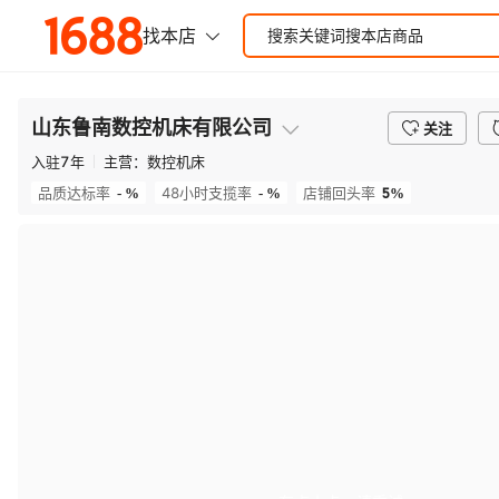
山东鲁南数控机床有限公司
关注
入驻
7
年
主营：
数控机床
- %
- %
5%
品质达标率
48小时支揽率
店铺回头率