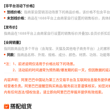
【非平台活动下价格】
划线价格：
指商家自营销活动场景下的商品价格，该价格不包含平台
未划线价格：
商品在1688平台上由商家自行设置的销售标价，具
【发布价】
指商品在1688平台上由商家自行设置的销售标价并叠加L会员价折扣
【全网销量】
指同款商品在多个平台（含淘宝、天猫及其他电子商务平台）上的累
同款：
指商品名称、外观、规格、成分、颜色、材质、功效、功能等
*注：
1、前述说明仅适用于价格比较下的场景。
2、活动前的时间通常为预热期/爆发期的前一天，但因数据的
内容声明：阿里巴巴中国站为第三方交易平台及互联网信息服务提供
经营者负责。阿里巴巴提醒您购买商品/服务前注意谨慎核实，如您对
内有任何违法/侵权信息，请立即向阿里巴巴举报并提供有效线索。
搭配组货