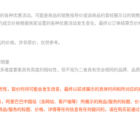
的各种优惠活动。可能是商品的销售指导价或该商品的曾经展示过的销售
体的成交价格根据商家设置的各种优惠活动发生变化，最终以订单结算页价
后的价格，并非原价，仅供参考。
积销量
多维度要素具有高度的相似性，但不视为二者具有完全相同的品牌、品质
延迟性，取价时间可能会发生改变，最终以前述展示的具体时间和所对应的
者，阿里巴巴中国站（含网站、客户端等）所展示的商品/服务的标题、
商品/服务的标题、价格、详情等任何信息有任何疑问的，请在购买前通