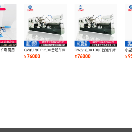
 立卧两用
CW6180X1500普通车床
CW6180X1000普通车床
小型
铣床普通铣
卧式车床大孔径落地式车床
卧式普通车床 大孔径车床
50
76000
76000
9
¥
¥
¥
CW6180重型车床
CW6280车床
ZX