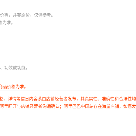
价等，并非原价，仅供参考。
格为准。
、功效或功能。
商品价格为准。
价格、详情等信息内容系由店铺经营者发布，其真实性、准确性和合法性
过阿里旺旺与店铺经营者沟通确认；阿里巴巴中国站存在海量店铺，如您