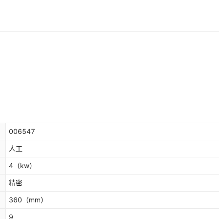
006547
人工
4
（kw）
精密
360
（mm）
9