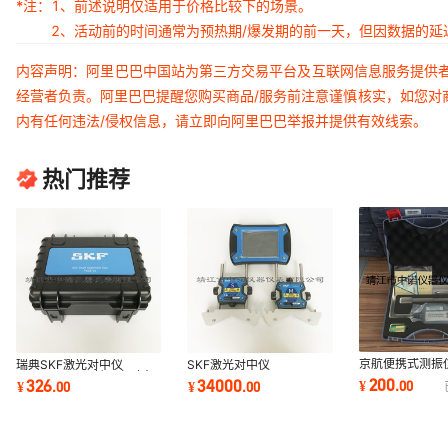
*注：
1、前述说明仅适用于价格比较下的场景。
2、活动前的时间通常为预热期/爆发期的前一天，但因数据的
内容声明：阿里巴巴中国站为第三方交易平台及互联网信息服务提供
经营者负责。阿里巴巴提醒您购买商品/服务前注意谨慎核实，如您对
内有任何违法/侵权信息，请立即向阿里巴巴举报并提供有效线索。
热门推荐
京航便携式测振仪
瑞典SKF激光对中仪
SKF激光对中仪
2502/HG-250
TKSA71 10m长距离对中
TKSA20/TKSA40/TKSA41
200
326
34000
¥
.
00
¥
.
00
¥
.
00
2506/HG-250
工具 联轴器对中仪
精度激光对中仪
2510