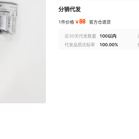
分销代发
88
￥
1件价格
官方仓退货
近30天代发数量
100以内
代发品质达标率
100.00%