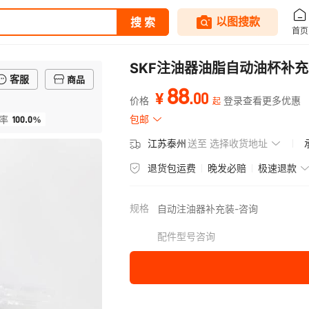
SKF注油器油脂自动油杯补充装L
客服
商品
88
.
00
¥
价格
登录查看更多优惠
起
100.0%
包邮
率
江苏泰州
送至
选择收货地址
退货包运费
晚发必赔
极速退款
规格
自动注油器补充装-咨询
配件型号咨询