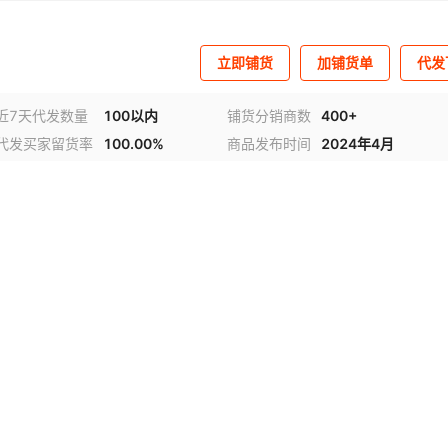
立即铺货
加铺货单
代发
近7天代发数量
100以内
铺货分销商数
400+
代发买家留货率
100.00%
商品发布时间
2024年4月