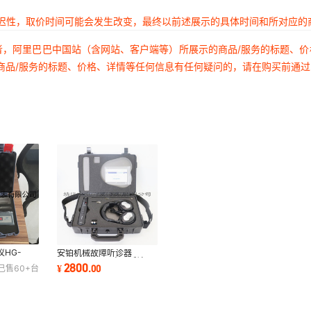
延迟性，取价时间可能会发生改变，最终以前述展示的具体时间和所对应的
者，阿里巴巴中国站（含网站、客户端等）所展示的商品/服务的标题、
商品/服务的标题、价格、详情等任何信息有任何疑问的，请在购买前通
HG-
安铂机械故障听诊器
4/HG-
ACEPOM301 电子听诊器
2800
¥
.
00
已售
60+
台
8/HG-
TMST3同款听诊器