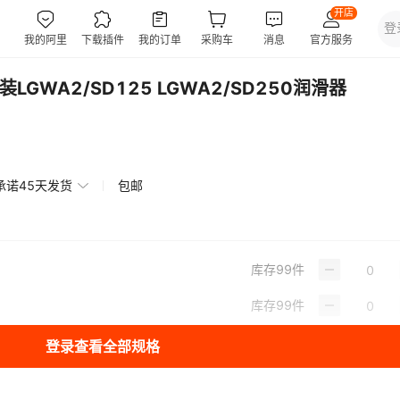
GWA2/SD125 LGWA2/SD250润滑器
承诺45天发货
包邮
库存
99
件
库存
99
件
登录查看全部规格