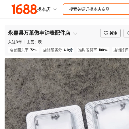
永嘉县万莱傲丰钟表配件店
关注
入驻
3
年
主营：
表
72%
4.0
分
100%
店铺回头率
店铺服务分
准时发货率
店铺好评