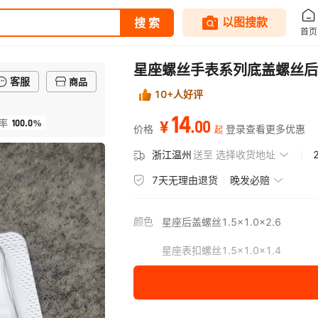
星座螺丝手表系列底盖螺丝后
客服
商品
10+人好评
14
100.0%
.
00
率
¥
价格
登录查看更多优惠
起
浙江温州
送至
选择收货地址
7天无理由退货
晚发必赔
颜色
星座后盖螺丝1.5x1.0x2.6
星座表扣螺丝1.5x1.0x1.4