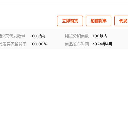
立即铺货
加铺货单
代发
近7天代发数量
100以内
铺货分销商数
100以内
代发买家留货率
100.00%
商品发布时间
2024年4月