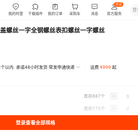
盖螺丝一字全钢螺丝表扣螺丝一字螺丝
2个以内
承诺48小时发货·常发申通快递
运费
¥
999
起
库存
887
个
库存
775
个
登录查看全部规格