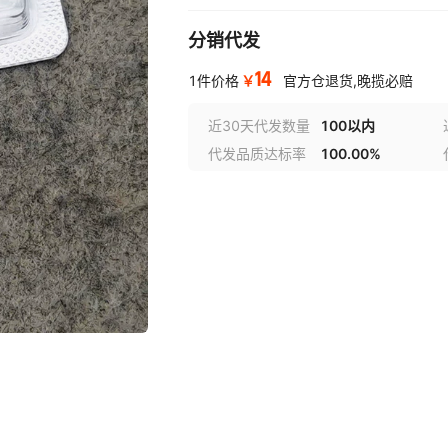
分销代发
14
￥
1件价格
官方仓退货,晚揽必赔
近30天代发数量
100以内
代发品质达标率
100.00%