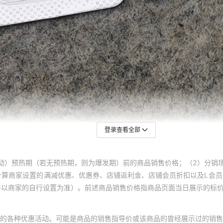
登录查看全部
动）预热期（若无预热期，则为爆发期）前的商品销售价格；（2）分销
计算商家设置的满减优惠、优惠券、店铺返利金、店铺会员折扣以及L会
终以商家的自行设置为准）。前述商品销售价格指商品页面当日展示的标
的各种优惠活动。可能是商品的销售指导价或该商品的曾经展示过的销售