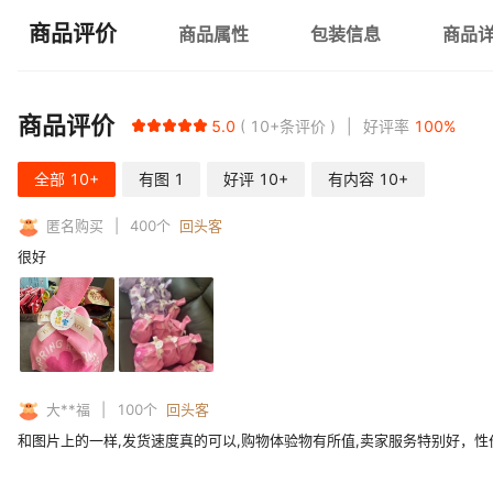
商品评价
商品属性
包装信息
商品
商品评价
5.0
10+
条评价
好评率
100
%
全部
10+
有图
1
好评
10+
有内容
10+
匿名购买
400
个
回头客
很好
大**福
100
个
回头客
和图片上的一样,发货速度真的可以,购物体验物有所值,卖家服务特别好，性