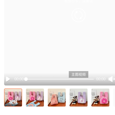
有点小卡，请重试
retry
主图视频
00:00
00:00
Play
视频