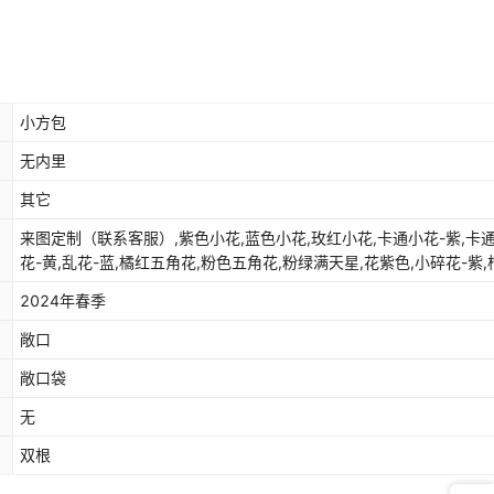
小方包
无内里
其它
来图定制（联系客服）,紫色小花,蓝色小花,玫红小花,卡通小花-紫,卡
花-黄,乱花-蓝,橘红五角花,粉色五角花,粉绿满天星,花紫色,小碎花-紫,
黄色,郁金香-粉,郁金香-蓝,女神节卡片
2024年春季
敞口
敞口袋
无
双根