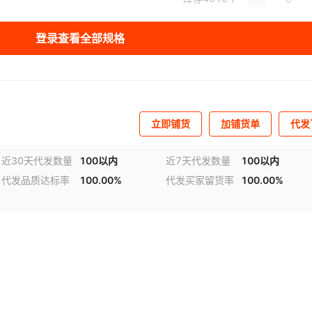
库存
5
个
登录查看全部规格
库存
800
个
库存
37
个
库存
2
个
立即铺货
加铺货单
代发
库存
40
个
近30天代发数量
100以内
近7天代发数量
100以内
代发品质达标率
100.00%
代发买家留货率
100.00%
库存
3735
个
库存
3782
个
库存
400
个