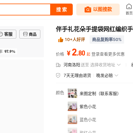
伴手礼花朵手提袋网红编织手
客服
商品
10+人好评
商品复购率50%
2
97.9%
.
80
率
¥
价格
登录查看更多优惠
起
河南洛阳
送至
选择收货地址
7天无理由退货
晚发必赔
颜色
来图定制（联系客服）
紫色小花
蓝色小花
玫红小花