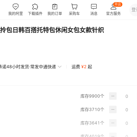
拎包日韩百搭托特包休闲女包女款针织
承诺48小时发货·常发中通快递
运费
¥
2
起
库存
9900
个
库存
3710
个
库存
3641
个
库存
4019
个