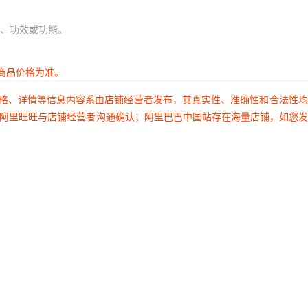
、功效或功能。
商品价格为准。
价格、详情等信息内容系由店铺经营者发布，其真实性、准确性和合法性
过阿里旺旺与店铺经营者沟通确认；阿里巴巴中国站存在海量店铺，如您