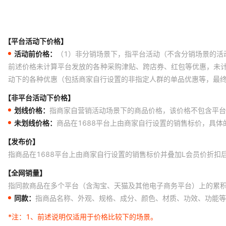
【平台活动下价格】
活动前价格：
（1）非分销场景下，指平台活动（不含分销场景的活
前述价格未计算平台发放的各种采购津贴、跨店券、红包等优惠，未
动下的各种优惠（包括商家自行设置的非指定人群的单品优惠等，最
【非平台活动下价格】
划线价格：
指商家自营销活动场景下的商品价格，该价格不包含平台
未划线价格：
商品在1688平台上由商家自行设置的销售标价，具
【发布价】
指商品在1688平台上由商家自行设置的销售标价并叠加L会员价折扣
【全网销量】
指同款商品在多个平台（含淘宝、天猫及其他电子商务平台）上的累
同款：
指商品名称、外观、规格、成分、颜色、材质、功效、功能等
*注：
1、前述说明仅适用于价格比较下的场景。