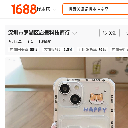
深圳市罗湖区启景科技商行
关注
入驻
4
年
主营：
手机配件
55%
3.5
分
70%
店铺回头率
店铺服务分
准时发货率
店铺好评