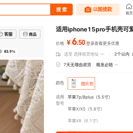
适用iphone15pro手机
客服
商品
6
.
50
¥
价格
登录查看更多优惠
83.9%
率
送至
选择收货地址
2个以内
7天无理由退货
晚发必赔
颜色
图片色
适用
苹果7p/8plus（5.5寸）
型号
苹果X/XS（5.8寸）
苹果XR（6.1寸）
苹果XSmax（6.5寸）