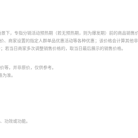
场景下，专指分销活动预热期（若无预热期，则为爆发期）前的商品销售
员价、商家设置的指定人群单品优惠活动等各种优惠；该价格会计算其他
价；若当日商家多次调整销售价格的，取当日最后展示的销售价格。
价等，并非原价，仅供参考。
格为准。
、功效或功能。