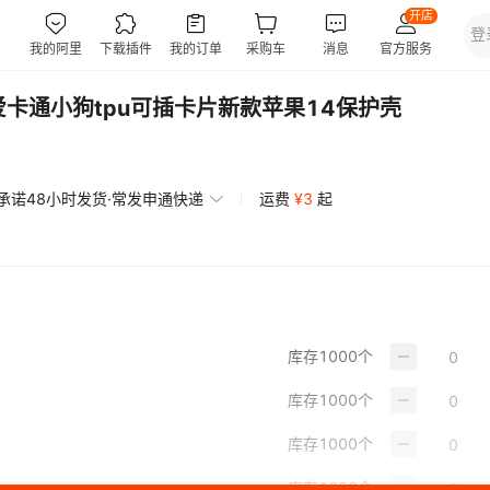
壳可爱卡通小狗tpu可插卡片新款苹果14保护壳
承诺48小时发货·常发申通快递
运费
¥
3
起
库存
1000
个
库存
1000
个
库存
1000
个
库存
1000
个