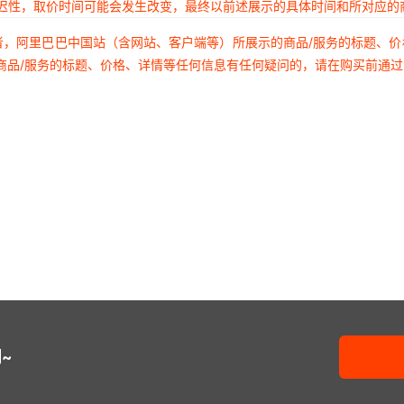
延迟性，取价时间可能会发生改变，最终以前述展示的具体时间和所对应的
者，阿里巴巴中国站（含网站、客户端等）所展示的商品/服务的标题、
商品/服务的标题、价格、详情等任何信息有任何疑问的，请在购买前通
~