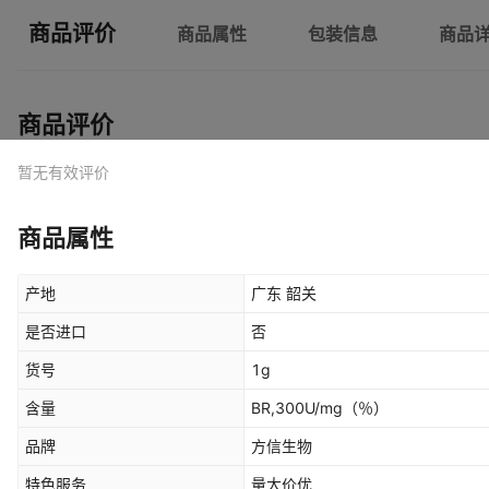
商品评价
商品属性
包装信息
商品
商品评价
暂无有效评价
商品属性
产地
广东 韶关
是否进口
否
货号
1g
含量
BR,300U/mg
（％）
品牌
方信生物
特色服务
量大价优