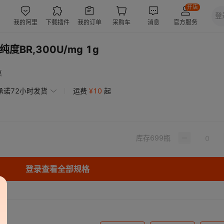
 纯度BR,300U/mg 1g
惠
承诺72小时发货
运费
¥
10
起
库存
699
瓶
登录查看全部规格