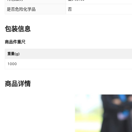
是否危险化学品
否
包装信息
商品件重尺
重量(g)
1000
商品详情