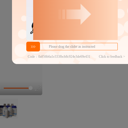
998
￥
1件价格
官方仓退货
近30天代发数量
100以内
代发品质达标率
100.00%