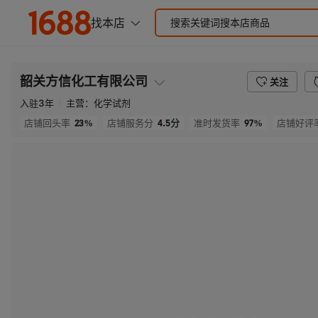
韶关方信化工有限公司
关注
入驻
3
年
主营：
化学试剂
23%
4.5
分
97%
店铺回头率
店铺服务分
准时发货率
店铺好评