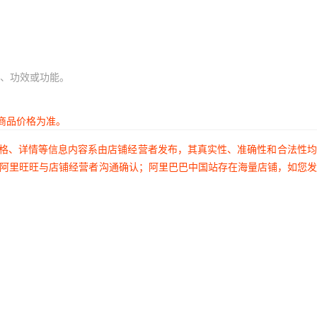
、功效或功能。
商品价格为准。
价格、详情等信息内容系由店铺经营者发布，其真实性、准确性和合法性
过阿里旺旺与店铺经营者沟通确认；阿里巴巴中国站存在海量店铺，如您