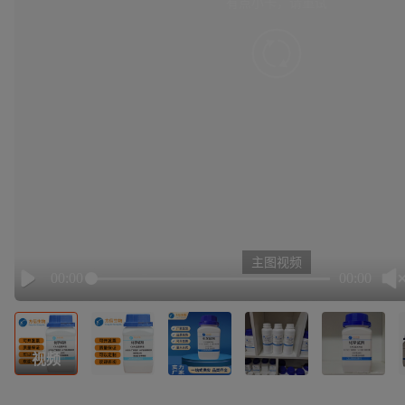
有点小卡，请重试
retry
主图视频
00:00
00:00
Play
视频