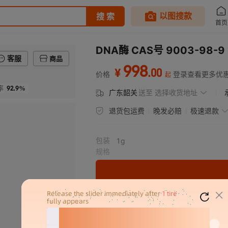
DNA酶 CAS号 9003-98-9
客服
商品
998
.
00
¥
价格
登录查看更多优
起
92.9%
率
广东韶关
送至
选择收货地址
退货包运费
晚发必赔
极速退款
包装
1g
规格
分销代发