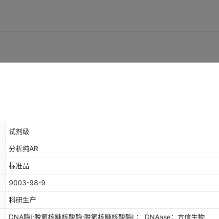
试剂级
分析纯AR
标准品
9003-98-9
科研生产
DNA酶I;脱氧核糖核酸酶;脱氧核糖核酸酶I ； DNAase；方信生物