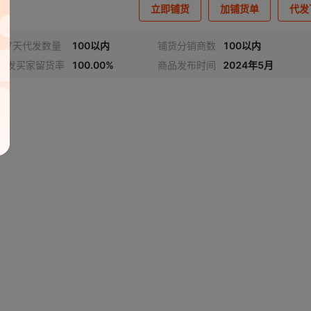
立即铺货
加铺货单
代发
近7天代发数量
100以内
铺货分销商数
100以内
代发买家留货率
100.00%
商品发布时间
2024年5月