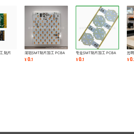
工 贴片
深圳SMT贴片加工 PCBA
专业SMT贴片加工 PCBA
光明
一站式
后焊加工
后焊加工
量D
0
0
0
¥
.
1
¥
.
1
¥
.