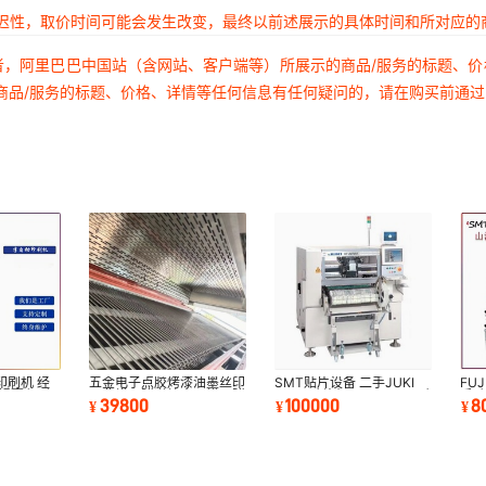
延迟性，取价时间可能会发生改变，最终以前述展示的具体时间和所对应的
者，阿里巴巴中国站（含网站、客户端等）所展示的商品/服务的标题、
商品/服务的标题、价格、详情等任何信息有任何疑问的，请在购买前通
印刷机 经
五金电子点胶烤漆油墨丝印
SMT贴片设备 二手JUKI
FU
动锡膏印刷
工业烘干隧道炉食品烘干隧
2070贴片机 JUKI 2080贴
手贴
39800
100000
8
¥
¥
¥
道炉源头厂家
片机
贴