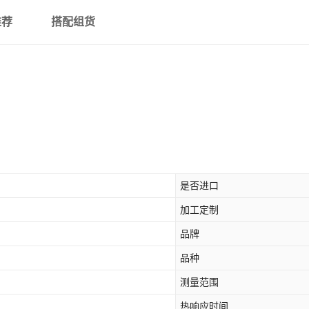
推荐
搭配组货
是否进口
加工定制
品牌
品种
测量范围
热响应时间