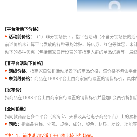
【平台活动下价格】
活动前价格：
（1）非分销场景下，指平台活动（不含分销场景的活
前述价格未计算平台发放的各种采购津贴、跨店券、红包等优惠，未
动下的各种优惠（包括商家自行设置的非指定人群的单品优惠等，最
【非平台活动下价格】
划线价格：
指商家自营销活动场景下的商品价格，该价格不包含平台
未划线价格：
商品在1688平台上由商家自行设置的销售标价，具
【发布价】
指商品在1688平台上由商家自行设置的销售标价并叠加L会员价折扣
【全网销量】
指同款商品在多个平台（含淘宝、天猫及其他电子商务平台）上的累
同款：
指商品名称、外观、规格、成分、颜色、材质、功效、功能等
*注：
1、前述说明仅适用于价格比较下的场景。