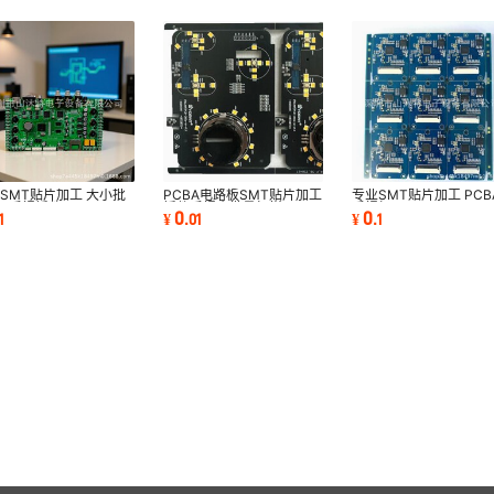
SMT贴片加工 大小批
PCBA电路板SMT贴片加工
专业SMT贴片加工 PCB
IP后焊插件
插件后焊小批量打样
后焊加工
0
0
1
¥
.
01
¥
.
1