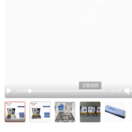
有点小卡，请重试
retry
主图视频
00:00
00:00
Play
视频