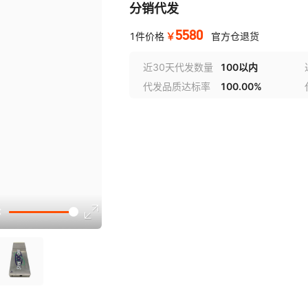
分销代发
5580
￥
1件价格
官方仓退货
近30天代发数量
100以内
代发品质达标率
100.00%