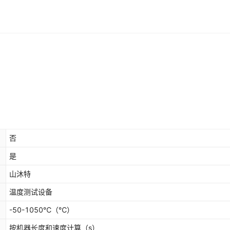
否
是
山沐特
温度测试设备
-50-1050℃
（℃）
按机器长度和速度计算
（s）