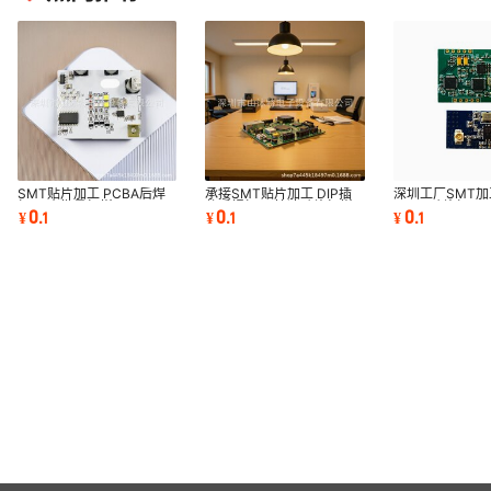
SMT贴片加工 PCBA后焊
承接SMT贴片加工 DIP插
深圳工厂SMT加
加工 小批量打样
件后焊加工 快速贴片打样
PCBA贴片加工
0
0
0
¥
.
1
¥
.
1
¥
.
1