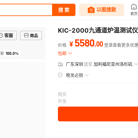
KIC-2000九通道炉温测
客服
商品
5580
.
00
¥
价格
登录查看更多优
100.0%
包邮
率
广东深圳
送至
加利福尼亚州洛杉矶
晚发必赔
购买
数量