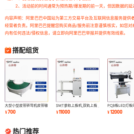
2、活动前的时间通常为预热期/爆发期的前一天，但因数据的
内容声明：阿里巴巴中国站为第三方交易平台及互联网信息服务提供
经营者负责。阿里巴巴提醒您购买商品/服务前注意谨慎核实，如您对
内有任何违法/侵权信息，请立即向阿里巴巴举报并提供有效线索。
搭配组货
大型小型皮带转弯机皮带输
SMT单轨上板机 双轨上板
PCB板LED灯板
送机皮带传送机不锈钢转弯
机 微型上板机 L型直角上板
济型SMT半自
700
11000
12000
¥
¥
¥
机输送机
机
机 红胶印刷机
热门推荐