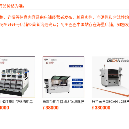
商品价格为准。
价格、详情等信息内容系由店铺经营者发布，其真实性、准确性和合法性
过阿里旺旺与店铺经营者沟通确认；阿里巴巴中国站存在海量店铺，如您
JI NXT模组型多功能二
高效节能全自动无铅波峰焊
韩华三星DECAN L2贴
片机 PCB板LED灯板
选择性波峰焊PCBA自动焊
LED透视镜贴片机
0000
38000
330000
¥
¥
片机
锡炉