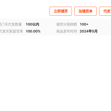
立即铺货
加铺货单
代发
近7天代发数量
100以内
铺货分销商数
100+
代发买家留货率
100.00%
商品发布时间
2024年5月