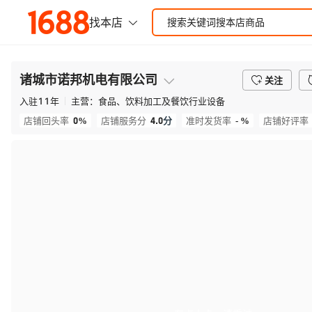
诸城市诺邦机电有限公司
关注
入驻
11
年
主营：
食品、饮料加工及餐饮行业设备
0%
4.0
分
- %
店铺回头率
店铺服务分
准时发货率
店铺好评率