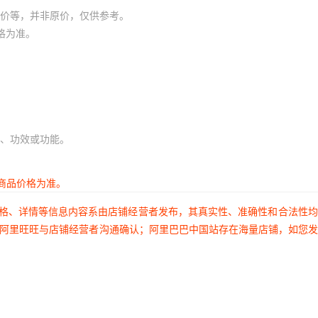
价等，并非原价，仅供参考。
格为准。
、功效或功能。
商品价格为准。
价格、详情等信息内容系由店铺经营者发布，其真实性、准确性和合法性
过阿里旺旺与店铺经营者沟通确认；阿里巴巴中国站存在海量店铺，如您