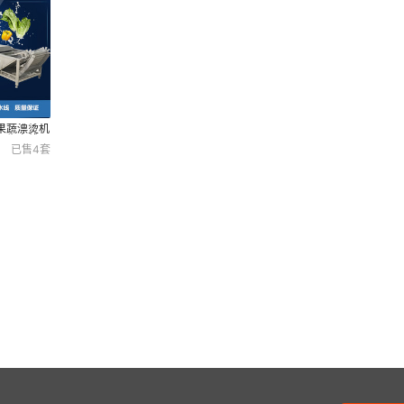
果蔬漂烫机
工生产线
已售
4
套