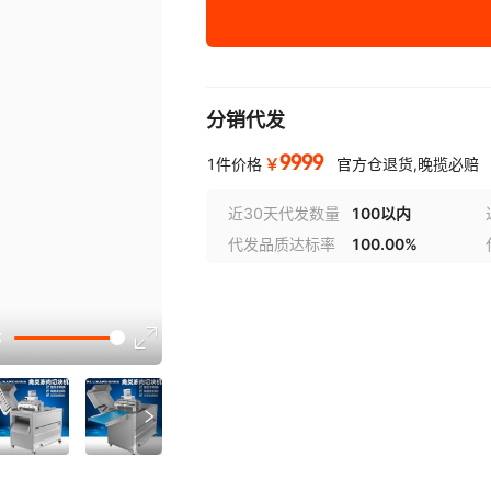
分销代发
9999
￥
1件价格
官方仓退货,晚揽必赔
近30天代发数量
100以内
代发品质达标率
100.00%
选型视