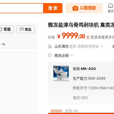
微冻盐津乌骨鸡剁块机 禽类
客服
商品
9999
.
00
¥
价格
登录查看更多
起
- %
山东潍坊
送至
选择收货地址
晚发必赔
规格:
MK-400
生产能力
:
500-2000
外形尺寸
:
1200*780*14
电压
:
380
¥
9999
库存 88