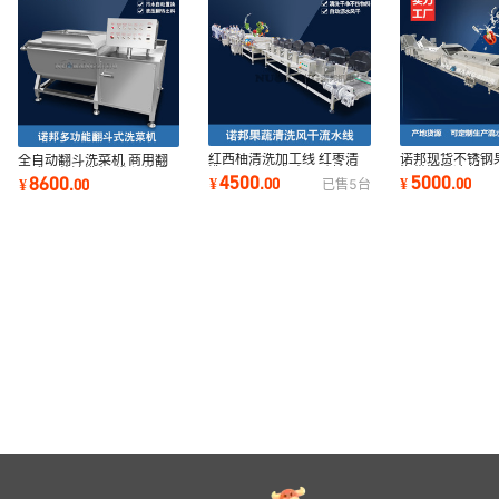
红西柚清洗加工线 红枣清
诺邦现货不锈钢
全自动翻斗洗菜机 商用翻
洗风干流水线 商用砂糖橘
海带漂烫冷却加
斗式果蔬清洗机 卷心菜涡
4500
5000
8600
¥
.
00
¥
.
00
¥
.
00
已售
5
台
榨汁设备厂家
山楂漂烫机器
流清洗机