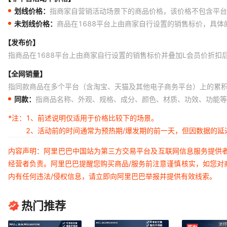
划线价格：
指商家自营销活动场景下的商品价格，该价格不包含平台
未划线价格：
商品在1688平台上由商家自行设置的销售标价，具
【发布价】
指商品在1688平台上由商家自行设置的销售标价并叠加L会员价折扣
【全网销量】
指同款商品在多个平台（含淘宝、天猫及其他电子商务平台）上的累
同款：
指商品名称、外观、规格、成分、颜色、材质、功效、功能等
*注：
1、前述说明仅适用于价格比较下的场景。
2、活动前的时间通常为预热期/爆发期的前一天，但因数据的
内容声明：阿里巴巴中国站为第三方交易平台及互联网信息服务提供
经营者负责。阿里巴巴提醒您购买商品/服务前注意谨慎核实，如您对
内有任何违法/侵权信息，请立即向阿里巴巴举报并提供有效线索。
热门推荐