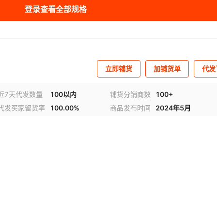
登录查看全部规格
立即铺货
加铺货单
代发
近7天代发数量
100以内
铺货分销商数
100+
代发买家留货率
100.00%
商品发布时间
2024年5月
频
1
/
4