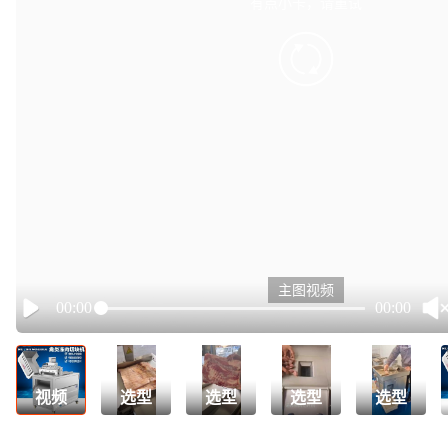
有点小卡，请重试
retry
主图视频
00:00
00:00
Play
视频
选型
选型
选型
选型