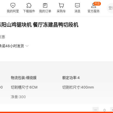
冻阳山鸡锯块机 餐厅冻建昌鸭切段机
优惠
承诺48小时发货
物流包装
:
缠绕膜
额定功率
:
4
00
切割槽尺寸
:
6CM
切割栏尺寸
:
400mm
净重
:
300