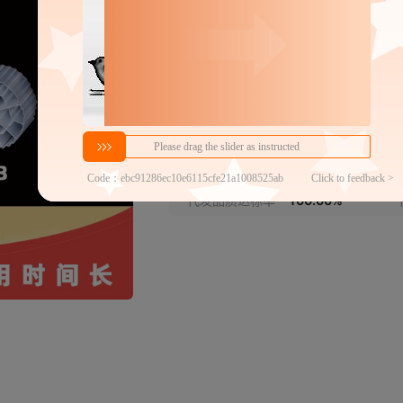
生物膜片
分销代发
17
￥
≥3件
官方仓退货
近30天代发数量
100以内
代发品质达标率
100.00%