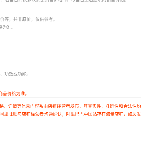
价等，并非原价，仅供参考。
格为准。
、功效或功能。
商品价格为准。
价格、详情等信息内容系由店铺经营者发布，其真实性、准确性和合法性
过阿里旺旺与店铺经营者沟通确认；阿里巴巴中国站存在海量店铺，如您