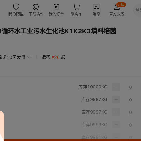
R循环水工业污水生化池K1K2K3填料培菌
承诺10天发货
运费
¥
20
起
库存
10000
KG
库存
9997
KG
库存
9997
KG
库存
9993
KG
库存
9991
KG