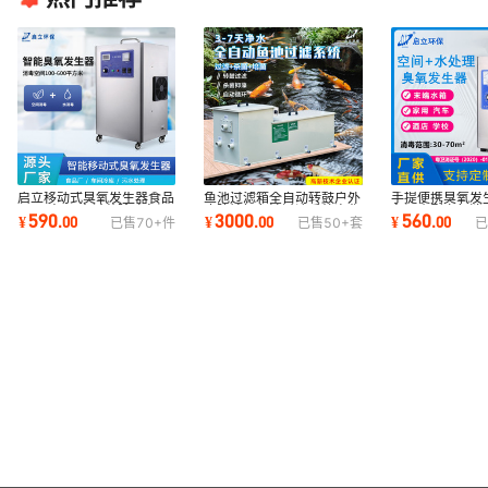
启立移动式臭氧发生器食品
鱼池过滤箱全自动转鼓户外
手提便携臭氧发
厂10克20克杀菌除味车间
庭院锦鲤鱼池过滤系统净化
车间小型空气消
590
3000
560
¥
.
00
¥
.
00
¥
.
00
已售
70+
件
已售
50+
套
已
冷库臭氧消毒机
鱼池过滤器
业商用臭氧机