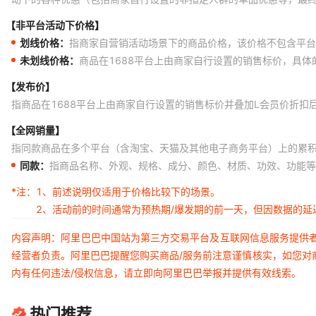
【非平台活动下价格】
划线价格：
指商家自营销活动场景下的商品价格，该价格不包含平台
未划线价格：
商品在1688平台上由商家自行设置的销售标价，具
【发布价】
指商品在1688平台上由商家自行设置的销售标价并叠加L会员价折扣
【全网销量】
指同款商品在多个平台（含淘宝、天猫及其他电子商务平台）上的累
同款：
指商品名称、外观、规格、成分、颜色、材质、功效、功能等
*注：
1、前述说明仅适用于价格比较下的场景。
2、活动前的时间通常为预热期/爆发期的前一天，但因数据的
内容声明：阿里巴巴中国站为第三方交易平台及互联网信息服务提供
经营者负责。阿里巴巴提醒您购买商品/服务前注意谨慎核实，如您对
内有任何违法/侵权信息，请立即向阿里巴巴举报并提供有效线索。
热门推荐