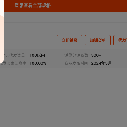
登录查看全部规格
库存
9993
KG
立即铺货
加铺货单
代发
近7天代发数量
100以内
铺货分销商数
500+
代发买家留货率
100.00%
商品发布时间
2024年5月