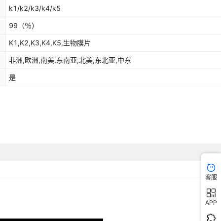
k1/k2/k3/k4/k5
99
（％）
K1,K2,K3,K4,K5,生物膜片
非洲,欧洲,南美,东南亚,北美,东北亚,中东
是
客服
APP