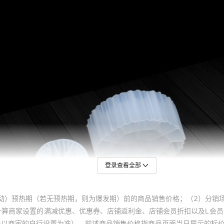
登录查看全部
动）预热期（若无预热期，则为爆发期）前的商品销售价格；（2）分销
计算商家设置的满减优惠、优惠券、店铺返利金、店铺会员折扣以及L会
终以商家的自行设置为准）。前述商品销售价格指商品页面当日展示的标