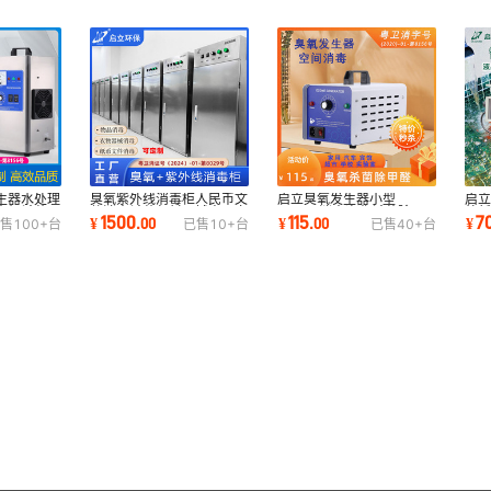
生器水处理
臭氧紫外线消毒柜人民币文
启立臭氧发生器小型
启
毒机杀菌工
件消毒杀菌包材器械商用臭
5g10g消毒净化杀菌除异
外
1500
115
7
¥
.
00
¥
.
00
¥
售
100+
台
已售
10+
台
已售
40+
台
氧消毒柜批发
味甲醛家用商用臭氧机
液