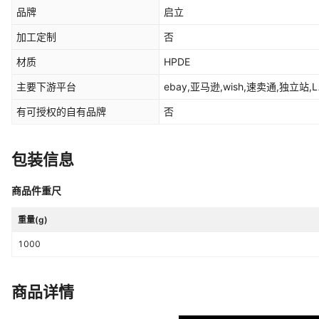
品牌
启立
加工定制
否
材质
HPDE
主要下游平台
ebay,亚马逊,wish,速卖通,独立站,L
有可授权的自有品牌
否
包装信息
商品件重尺
重量(g)
1000
商品详情