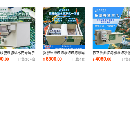
立转鼓微滤机水产养殖户
锦鲤鱼池过滤系统过滤器庭
启立鱼池过滤器系统净
新小型庭院鱼池过滤养鱼
院养鱼净化全自动鱼池水循
体机微滤转鼓生化户室
00
8300
4080
.
00
¥
.
00
¥
.
00
已售
30+
台
已售
4
套
已售
晶屏微滤机
环过滤系统
观鱼池过滤箱