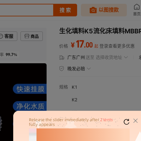
生化填料K5流化床填料MBB
客服
商品
17
.
00
¥
价格
登录查看更多优惠
起
99.7%
率
广东广州
送至
选择收货地址
晚发必赔
规格
K1
K2
K3
K4
K5