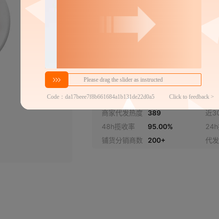
一圆两扁带开关
2芯
大开关一转一
2芯
一转二两扁
2芯
密文代发
8
4
一转三两扁
￥
￥
2芯
1件包邮
≥2件
官方仓退货
商家代发热度
389
近3
一圆两扁USB+C
2芯
48h揽收率
95.00%
24
铺货分销商数
200+
代发
两圆USB+C
2芯
两圆竖款
2芯
两圆横款
2芯