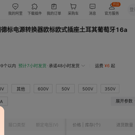
国德标电源转换器欧标欧式插座土耳其葡萄牙16a
99个以内
预计7小时发货
承诺48小时发货
运费
¥
6
起
0V
其他
600V
50V
500V
350V
展开参数
A
接口类型
额定电压
(V)
额定电流
价格 | 库存(个)
(A)
排序
进货数量