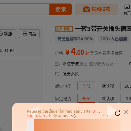
一转3带开关插头德
客服
商品
商品复购率34.99%
200+人已加购
4
89.1%
.
00
率
¥
价格
登录查看更多优惠
起
浙江宁波
送至
选择收货地址
晚发必赔
全部
默认项
20
额定电压
440V
全部
默认项
400V
16
额定电流
匹配到
12
个规格型号
产品规格
插脚芯数
(芯)