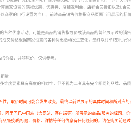
计算商家设置的满减优惠、优惠券、店铺返利金、店铺会员折扣以及L会
终以商家的自行设置为准）。前述商品销售价格指商品页面当日展示的标
的各种优惠活动。可能是商品的销售指导价或该商品的曾经展示过的销售
体的成交价格根据商家设置的各种优惠活动发生变化，最终以订单结算页价
后的价格，并非原价，仅供参考。
积销量
多维度要素具有高度的相似性，但不视为二者具有完全相同的品牌、品质
延迟性，取价时间可能会发生改变，最终以前述展示的具体时间和所对应的
者，阿里巴巴中国站（含网站、客户端等）所展示的商品/服务的标题、
商品/服务的标题、价格、详情等任何信息有任何疑问的，请在购买前通