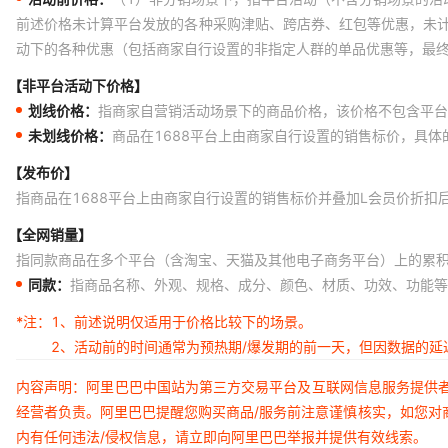
前述价格未计算平台发放的各种采购津贴、跨店券、红包等优惠，未
动下的各种优惠（包括商家自行设置的非指定人群的单品优惠等，最
【非平台活动下价格】
划线价格：
指商家自营销活动场景下的商品价格，该价格不包含平台
未划线价格：
商品在1688平台上由商家自行设置的销售标价，具
【发布价】
指商品在1688平台上由商家自行设置的销售标价并叠加L会员价折扣
【全网销量】
指同款商品在多个平台（含淘宝、天猫及其他电子商务平台）上的累
同款：
指商品名称、外观、规格、成分、颜色、材质、功效、功能等
*注：
1、前述说明仅适用于价格比较下的场景。
2、活动前的时间通常为预热期/爆发期的前一天，但因数据的
内容声明：阿里巴巴中国站为第三方交易平台及互联网信息服务提供
经营者负责。阿里巴巴提醒您购买商品/服务前注意谨慎核实，如您对
内有任何违法/侵权信息，请立即向阿里巴巴举报并提供有效线索。