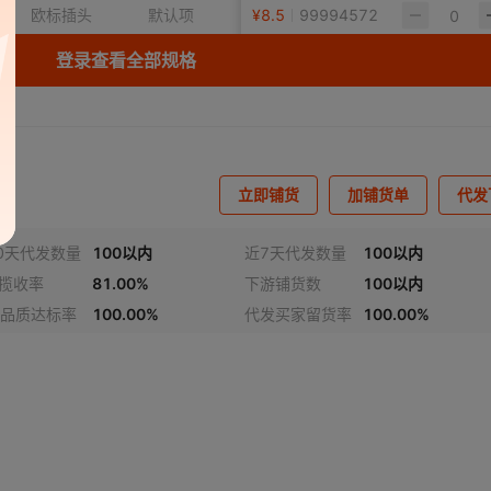
欧标插头
默认项
¥
默认项
8.5
99994572
1
登录查看全部规格
欧标插头
200V
16A
¥
7
1653
2
欧标插头
600V
16A
¥
4
10206
4
立即铺货
加铺货单
代发
欧标插头
50V
16A
¥
5
10802
5
0天代发数量
100以内
近7天代发数量
100以内
欧标插头
其他
16A
¥
20
9860
6
h揽收率
81.00%
下游铺货数
100以内
品质达标率
100.00%
代发买家留货率
100.00%
欧标插头
600V
¥
16A
22
110715
7
欧标插头
500V
16A
¥
7
9945
8
欧标插头
350V
16A
¥
7
6378
9