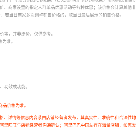
员价、商家设置的指定人群单品优惠活动等各种优惠；该价格会计算其他
价；若当日商家多次调整销售价格的，取当日最后展示的销售价格。
价等，并非原价，仅供参考。
格为准。
、功效或功能。
商品价格为准。
价格、详情等信息内容系由店铺经营者发布，其真实性、准确性和合法性
过阿里旺旺与店铺经营者沟通确认；阿里巴巴中国站存在海量店铺，如您