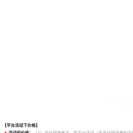
【平台活动下价格】
活动前价格：
（1）非分销场景下，指平台活动（不含分销场景的活