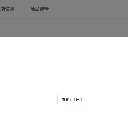
平三圆
2芯
包装信息
商品详情
两圆带开关
2芯
三圆带开关
2芯
小开关一转一
2芯
查看全部评价