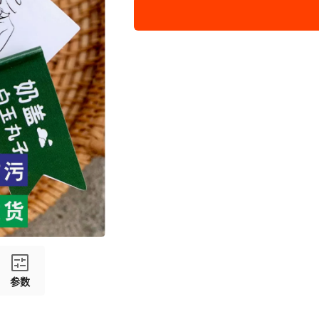
现货平安喜乐100个
现货充满希望100个
现货好运常在发财被爱100
现货暴富有钱100个
现货招牌100个
何以解忧唯有芋泥冰100支
堡堡100支
现货爆浆鸡蛋仔100支
小日尝100支
参数
定制咨询客服设计