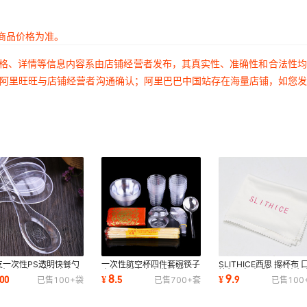
商品价格为准。
价格、详情等信息内容系由店铺经营者发布，其真实性、准确性和合法性
过阿里旺旺与店铺经营者沟通确认；阿里巴巴中国站存在海量店铺，如您
支一次性PS透明快餐勺
一次性航空杯四件套碗筷子
SLITHICE西思 擦杯布 
勺食品汤勺调羹商务勺水
小勺子婚宴家宴塑料餐具野
擦红酒杯布 玻璃杯抹布
8
9
00
¥
.
5
¥
.
9
已售
100+
袋
已售
700+
套
已售
100
小勺甜品勺子
炊套装10人份
巾酒店红酒杯