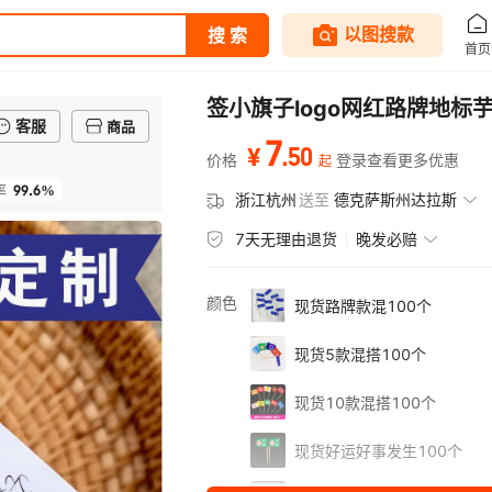
签小旗子logo网红路牌地
客服
商品
7
.
50
¥
价格
登录查看更多优惠
起
99.6%
率
浙江杭州
送至
德克萨斯州达拉斯
7天无理由退货
晚发必赔
颜色
现货路牌款混100个
现货5款混搭100个
现货10款混搭100个
现货好运好事发生100个