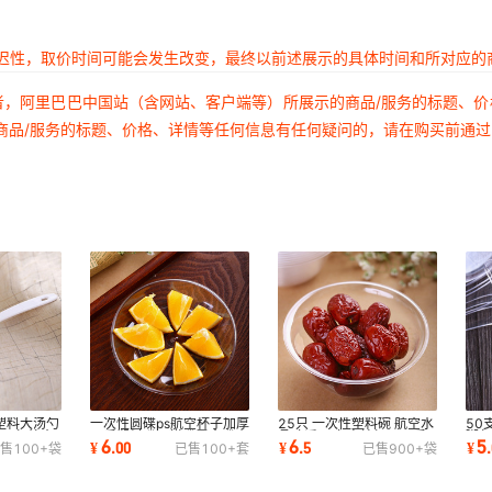
延迟性，取价时间可能会发生改变，最终以前述展示的具体时间和所对应的
者，阿里巴巴中国站（含网站、客户端等）所展示的商品/服务的标题、
商品/服务的标题、价格、详情等任何信息有任何疑问的，请在购买前通
P塑料大汤勺
一次性圆碟ps航空杯子加厚
25只 一次性塑料碗 航空水
50
 公勺外卖
硬质塑料碟蛋糕碟零食碟小
晶碗透明碗 高档加厚硬质
粥
6
6
5
¥
.
00
¥
.
5
¥
.
售
100+
袋
已售
100+
套
已售
900+
袋
盘小碟水果碟
透明餐具250ml
晶