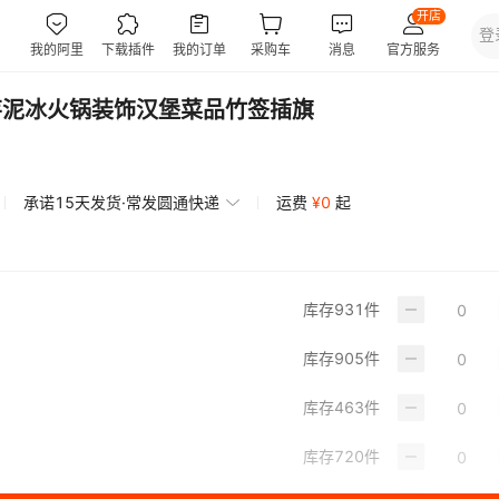
标芋泥冰火锅装饰汉堡菜品竹签插旗
承诺15天发货·常发圆通快递
运费
¥
0
起
库存
931
件
库存
905
件
库存
463
件
库存
720
件