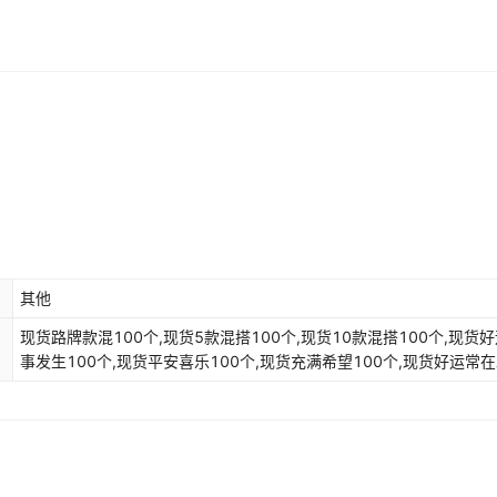
其他
现货路牌款混100个,现货5款混搭100个,现货10款混搭100个,现货
事发生100个,现货平安喜乐100个,现货充满希望100个,现货好运常
被爱100个,现货暴富有钱100个,现货招牌100个,何以解忧唯有芋泥冰
支,堡堡100支,现货爆浆鸡蛋仔100支,小日尝100支,定制咨询客服设