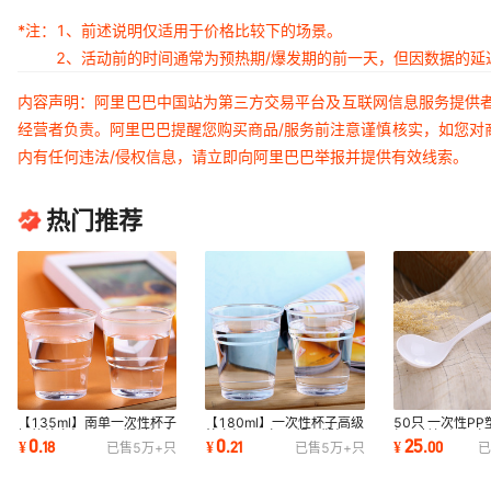
*注：
1、前述说明仅适用于价格比较下的场景。
2、活动前的时间通常为预热期/爆发期的前一天，但因数据的
内容声明：阿里巴巴中国站为第三方交易平台及互联网信息服务提供
经营者负责。阿里巴巴提醒您购买商品/服务前注意谨慎核实，如您对
内有任何违法/侵权信息，请立即向阿里巴巴举报并提供有效线索。
热门推荐
【135ml】南单一次性杯子
【180ml】一次性杯子高级
50只 一次性P
招待航空杯加厚硬塑料杯水
航空杯6oz加厚超硬塑杯无
加厚长柄 深汤勺
0
0
25
¥
.
18
¥
.
21
¥
.
00
已售
5万+
只
已售
5万+
只
已
杯果汁杯酒杯
味透明水杯印刷
酸菜鱼大勺子