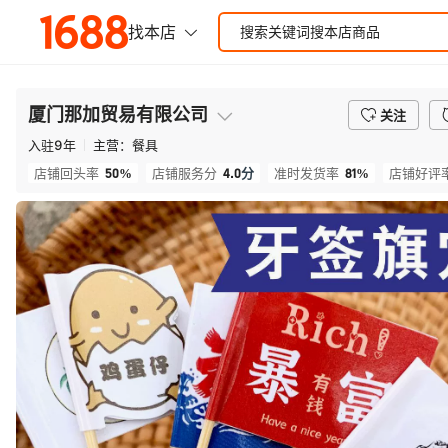
厦门那加贸易有限公司
关注
入驻
9
年
主营：
餐具
50%
4.0
分
81%
店铺回头率
店铺服务分
准时发货率
店铺好评