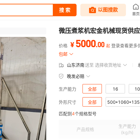
微压煮浆机宏金机械现货供应
5000
.
00
¥
价格
登录查看更多
起
包邮
山东济南
送至
选择收货地址
晚发必赔
全部
16
10
生产能力
全部
500*1060*135
外形尺寸
匹配到
4
个规格型号
生产能力
产品规格
(kg/h)