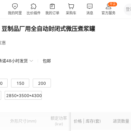
 豆制品厂用全自动封闭式微压煮浆罐
优惠
承诺48小时发货
包邮
0
150
200
2850*3500*4300
额定功率
可生产产品
外形尺寸
(mm)
价格 | 库存(套)
进货数量
(kw)
类型