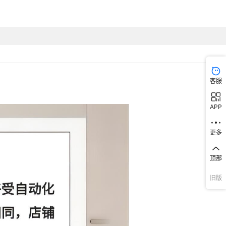
客服
APP
更多
顶部
旧版