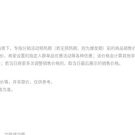
场景下，专指分销活动预热期（若无预热期，则为爆发期）前的商品销售
员价、商家设置的指定人群单品优惠活动等各种优惠；该价格会计算其他
价；若当日商家多次调整销售价格的，取当日最后展示的销售价格。
价等，并非原价，仅供参考。
格为准。
、功效或功能。