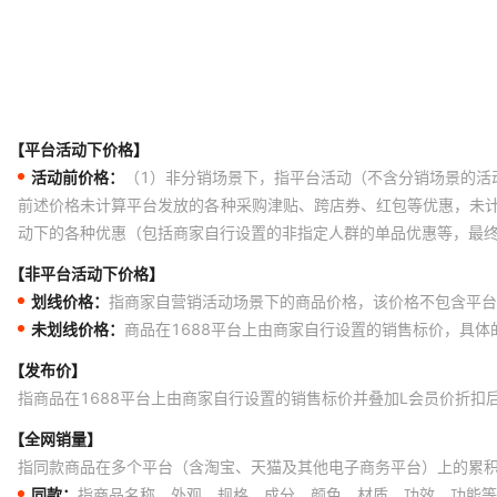
【平台活动下价格】
活动前价格：
（1）非分销场景下，指平台活动（不含分销场景的活
前述价格未计算平台发放的各种采购津贴、跨店券、红包等优惠，未
动下的各种优惠（包括商家自行设置的非指定人群的单品优惠等，最
【非平台活动下价格】
划线价格：
指商家自营销活动场景下的商品价格，该价格不包含平台
未划线价格：
商品在1688平台上由商家自行设置的销售标价，具
【发布价】
指商品在1688平台上由商家自行设置的销售标价并叠加L会员价折扣
【全网销量】
指同款商品在多个平台（含淘宝、天猫及其他电子商务平台）上的累
同款：
指商品名称、外观、规格、成分、颜色、材质、功效、功能等