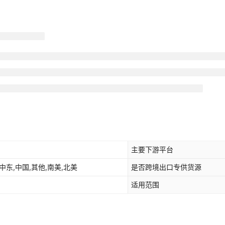
主要下游平台
中东,中国,其他,南美,北美
是否跨境出口专供货源
适用范围