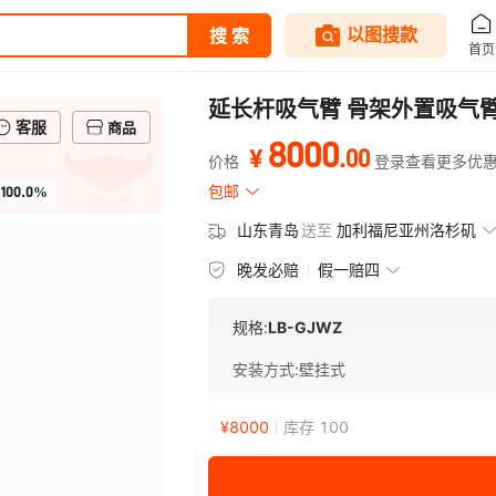
延长杆吸气臂 骨架外置吸气
客服
商品
8000
.
00
¥
价格
登录查看更多优
100.0%
包邮
山东青岛
送至
加利福尼亚州洛杉矶
晚发必赔
假一赔四
规格:
LB-GJWZ
安装方式
:
壁挂式
¥
8000
库存 100