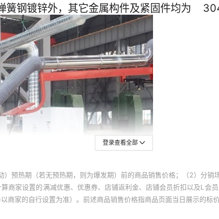
登录查看全部
动）预热期（若无预热期，则为爆发期）前的商品销售价格；（2）分销
计算商家设置的满减优惠、优惠券、店铺返利金、店铺会员折扣以及L会
终以商家的自行设置为准）。前述商品销售价格指商品页面当日展示的标