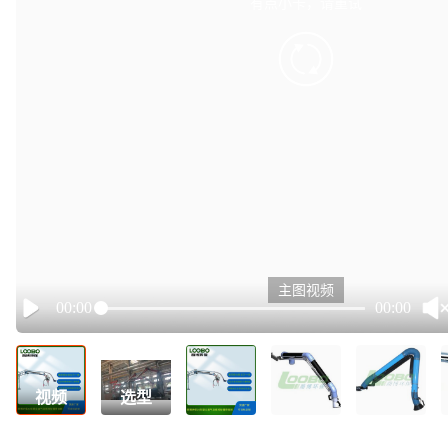
有点小卡，请重试
retry
主图视频
00:00
00:00
Play
视频
选型