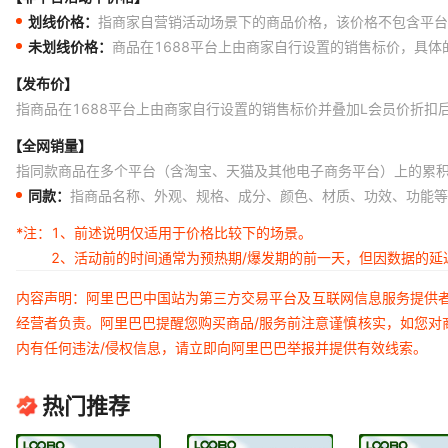
划线价格：
指商家自营销活动场景下的商品价格，该价格不包含平台
未划线价格：
商品在1688平台上由商家自行设置的销售标价，具
【发布价】
指商品在1688平台上由商家自行设置的销售标价并叠加L会员价折扣
【全网销量】
指同款商品在多个平台（含淘宝、天猫及其他电子商务平台）上的累
同款：
指商品名称、外观、规格、成分、颜色、材质、功效、功能等
*注：
1、前述说明仅适用于价格比较下的场景。
2、活动前的时间通常为预热期/爆发期的前一天，但因数据的
内容声明：阿里巴巴中国站为第三方交易平台及互联网信息服务提供
经营者负责。阿里巴巴提醒您购买商品/服务前注意谨慎核实，如您对
内有任何违法/侵权信息，请立即向阿里巴巴举报并提供有效线索。
热门推荐