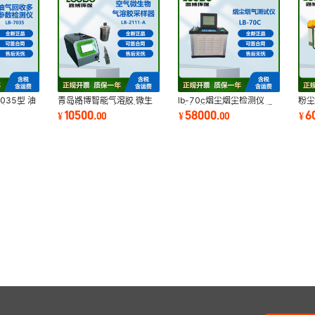
035型 油
青岛路博智能气溶胶 微生
lb-70c烟尘烟尘检测仪
粉尘
测仪 实时
物采样器 安德森采样头 恒
（自动）一机多用 一键采
多
10500
58000
6
¥
.
00
¥
.
00
¥
流采样
样 过载保护