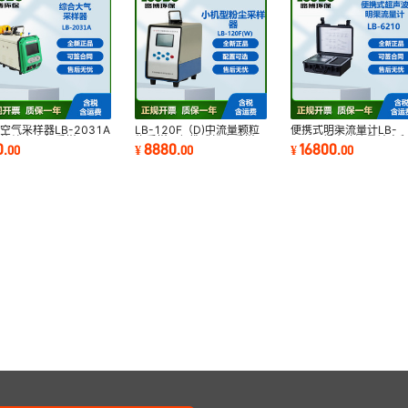
空气采样器LB-2031A
LB-120F（D)中流量颗粒
便携式明渠流量计LB-
功能综合大气采样器
物采样器便携式粉尘采样仪
6210 超声波流量计容
0
8880
16800
.
00
¥
.
00
¥
.
00
锂电池
流量计