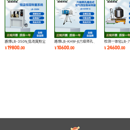
路博LB-350N 低浓度粉尘
路博LB-KHW-6六级筛孔
检测一体化LB-7
颗粒物恒温恒湿称重系统稳
撞击式微生物采样器医用高
气回收多参数检
19800
10600
24600
¥
.
00
¥
.
00
¥
.
00
定
效便携式
检测 数据可转存