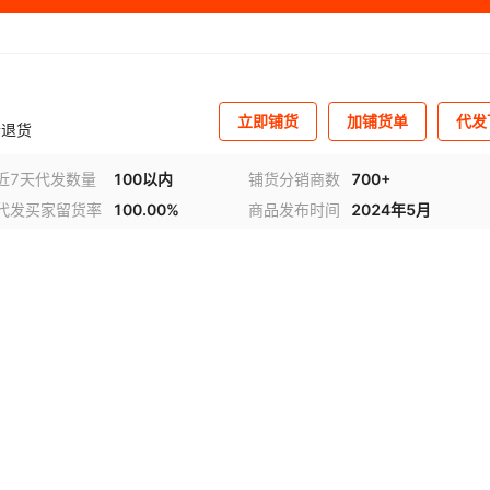
立即铺货
加铺货单
代发
仓退货
近7天代发数量
100以内
铺货分销商数
700+
代发买家留货率
100.00%
商品发布时间
2024年5月
视频