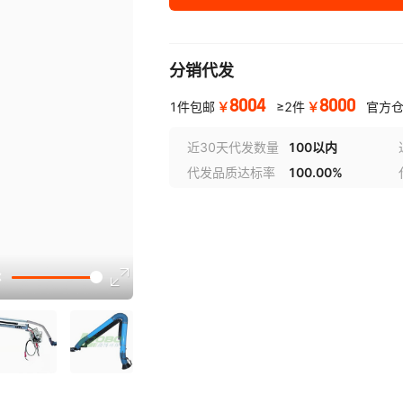
分销代发
8004
8000
￥
￥
1件包邮
≥2件
官方
近30天代发数量
100以内
代发品质达标率
100.00%
选型