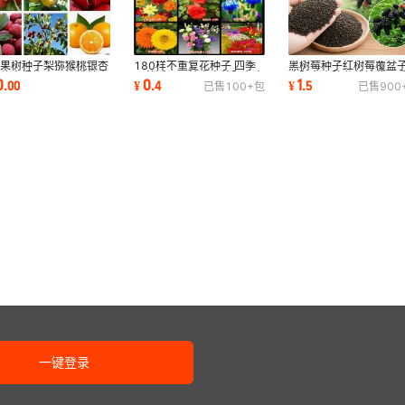
180样不重复花种子 四季
黑树莓种子红树莓覆盆
发果树种子梨猕猴桃银杏
易养活可驱蚊室内外阳台净
庭阳台小院盆栽地栽四
桃软枣杨梅木瓜核桃林木
0
1
0
¥
.
4
¥
.
5
.
00
已售
100+
包
已售
900
化空气花种子
植黑色悬钩子
水果40种
一键登录