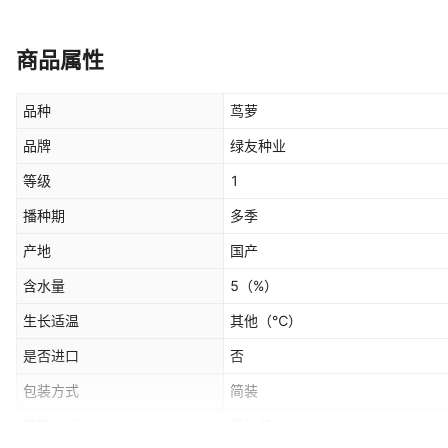
商品属性
品种
茑萝
品牌
绿友种业
等级
1
播种期
多季
产地
国产
含水量
5
（%）
生长适温
其他
（℃）
是否进口
否
包装方式
简装
繁殖方式
播种苗