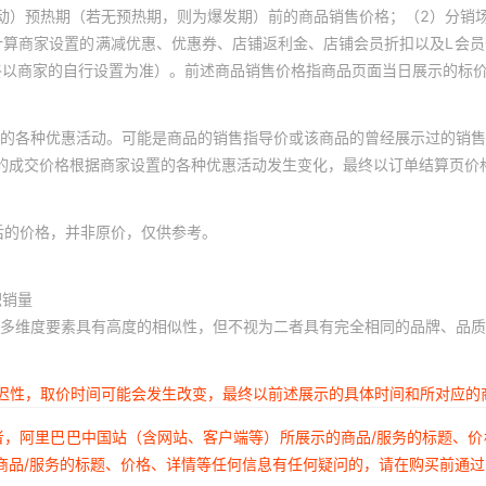
动）预热期（若无预热期，则为爆发期）前的商品销售价格；（2）分销
计算商家设置的满减优惠、优惠券、店铺返利金、店铺会员折扣以及L会
终以商家的自行设置为准）。前述商品销售价格指商品页面当日展示的标
的各种优惠活动。可能是商品的销售指导价或该商品的曾经展示过的销售
体的成交价格根据商家设置的各种优惠活动发生变化，最终以订单结算页价
后的价格，并非原价，仅供参考。
积销量
多维度要素具有高度的相似性，但不视为二者具有完全相同的品牌、品质
延迟性，取价时间可能会发生改变，最终以前述展示的具体时间和所对应的
者，阿里巴巴中国站（含网站、客户端等）所展示的商品/服务的标题、
商品/服务的标题、价格、详情等任何信息有任何疑问的，请在购买前通