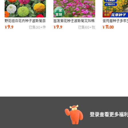
野花组合花卉种子波斯菊百
批发菊花种子波斯菊又叫格
金鸡菊种子多年
日草美丽乡村公园景观花海
桑花扫竹梅规格高 中低杆
易活景观花海色
9
9
11
¥
.
9
¥
.
9
¥
.
00
已售
30+
件
已售
60+
包
四季易活花籽
四季易播花籽
花金鸡菊花籽
登录查看更多福利