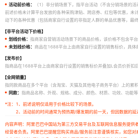
活动前价格：
（1）非分销场景下，指平台活动（不含分销场景的活
前述价格未计算平台发放的各种采购津贴、跨店券、红包等优惠，未
动下的各种优惠（包括商家自行设置的非指定人群的单品优惠等，最
【非平台活动下价格】
划线价格：
指商家自营销活动场景下的商品价格，该价格不包含平台
未划线价格：
商品在1688平台上由商家自行设置的销售标价，具
【发布价】
指商品在1688平台上由商家自行设置的销售标价并叠加L会员价折扣
【全网销量】
指同款商品在多个平台（含淘宝、天猫及其他电子商务平台）上的累
同款：
指商品名称、外观、规格、成分、颜色、材质、功效、功能等
*注：
1、前述说明仅适用于价格比较下的场景。
2、活动前的时间通常为预热期/爆发期的前一天，但因数据的
内容声明：阿里巴巴中国站为第三方交易平台及互联网信息服务提供
经营者负责。阿里巴巴提醒您购买商品/服务前注意谨慎核实，如您对