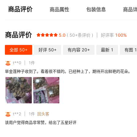
商品评价
商品属性
包装信息
商品
商品评价
5.0
50+
条评价
好评率
100
%
全部
50+
好评
50+
有内容
20+
最新
1
有图
1
t**0
1
件
旱金莲种子收到了。看着很不错的。已经种上了，期待开出鲜艳的花朵。
t**2
1
件
回头客
该用户觉得商品非常赞，给出了五星好评