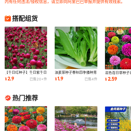
内有任何违法/侵权信息，请立即向阿里巴巴举报并提供有效线索。
搭配组货
【千日红种子】千日紫千日
油麦菜种子春秋四季播种青
混色百日草种子
粉种子千日白春播观花种子
菜阳台盆栽田园高产红叶油
子四季开花室外
2.9
1.9
2.59
¥
¥
¥
已售
20+
件
已售
4
件
百日红火
麦菜蔬菜种子
栽景观花海
热门推荐