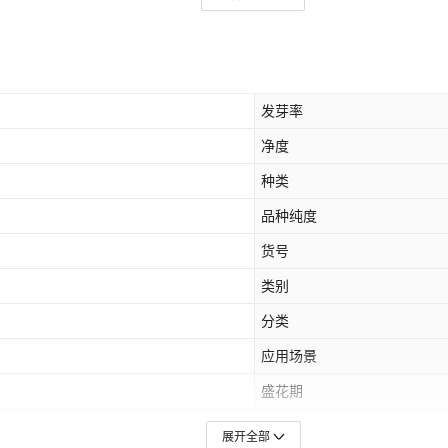
发芽率
净度
种类
品种纯度
货号
类别
分类
应用场景
盛花期
病虫害
展开全部