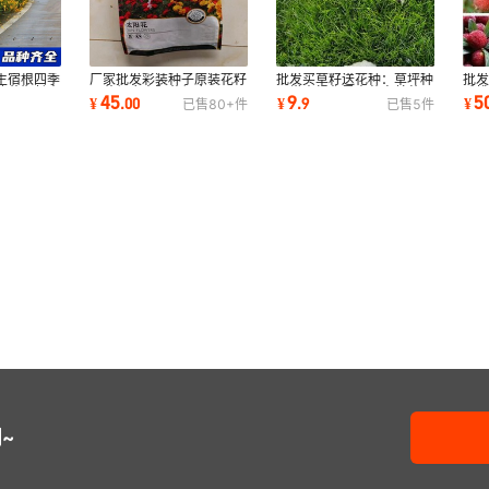
厂家批发彩装种子原装花籽
批发买草籽送花种：草坪种
生宿根四季
批
野花组合太阳花组合晒不死
子常青绿化黑麦草高羊茅早
块花期长大
毛
45
9
5
¥
.
00
¥
.
9
¥
已售
80+
件
已售
5
件
开花景观花海
熟禾护坡草籽
种籽
~