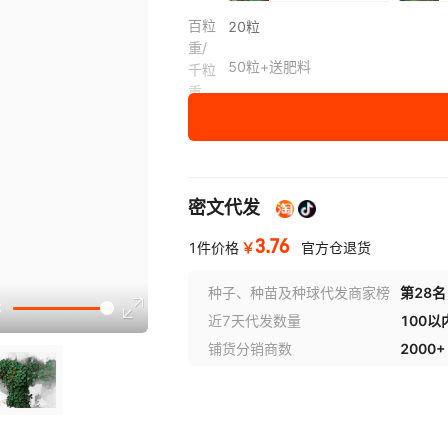
百粒
20粒
重/
50粒+送肥料
千粒
重
100粒+送肥料
200粒+送肥料
密文代发
3.76
￥
1件价格
官方仓退货
种子、种苗及种球代发商家榜
第28名
近7天代发数量
100以
铺货分销商数
2000+