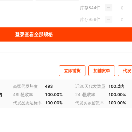
库存
844
件
库存
959
件
库存
997
件
登录查看全部规格
库存
980
件
立即铺货
加铺货单
代发
商家代发热度
493
近30天代发数量
100以内
内
48h揽收率
100.00%
24h揽收率
100.00%
代发品质达标率
100.00%
代发买家留货率
100.00%