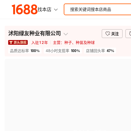
沭阳绿友种业有限公司
关注
入驻
12
年
主营：
种子、种苗及种球
100%
100%
47%
品质达标率
48小时支揽率
店铺回头率