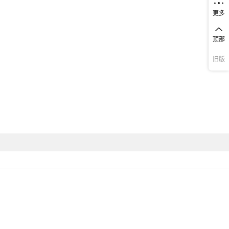
20粒,50粒+送肥料,100粒+送肥料,200粒+送肥料
（g）
更多
非洲,欧洲,南美,东南亚,北美,东北亚,中东,其他
顶部
圆形、近球形、椭圆形、卵形、肾形、扁圆形、梭形、细长条状、三
旧版
不规则形
撒播