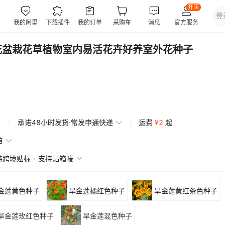
花盆栽花草植物室内易活花卉好养室外花种子
承诺48小时发货·常发申通快递
运费
¥
2
起
赔
持跨境贴标
支持贴箱唛
金莲黄色种子
旱金莲橘红色种子
旱金莲黄红条色种子
旱金莲玫红色种子
旱金莲混色种子