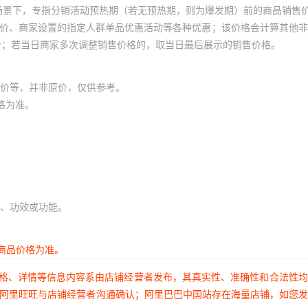
场景下，专指分销活动预热期（若无预热期，则为爆发期）前的商品销售
员价、商家设置的指定人群单品优惠活动等各种优惠；该价格会计算其他
价；若当日商家多次调整销售价格的，取当日最后展示的销售价格。
价等，并非原价，仅供参考。
格为准。
、功效或功能。
商品价格为准。
价格、详情等信息内容系由店铺经营者发布，其真实性、准确性和合法性
过阿里旺旺与店铺经营者沟通确认；阿里巴巴中国站存在海量店铺，如您