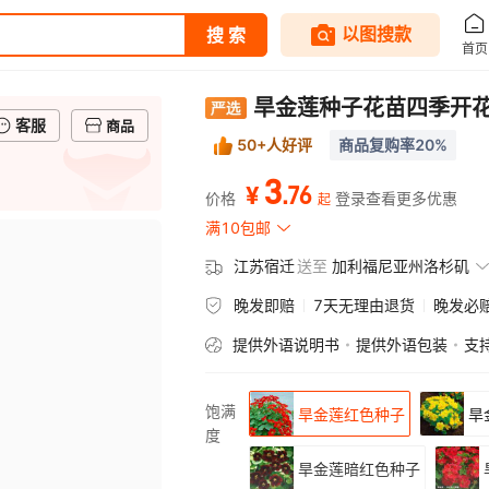
旱金莲种子花苗四季开
客服
商品
50+人好评
商品复购率20%
3
.
76
¥
价格
登录查看更多优惠
起
满10包邮
江苏宿迁
送至
加利福尼亚州洛杉矶
晚发即赔
7天无理由退货
晚发必
提供外语说明书
提供外语包装
支
饱满
旱金莲红色种子
旱
度
旱金莲暗红色种子