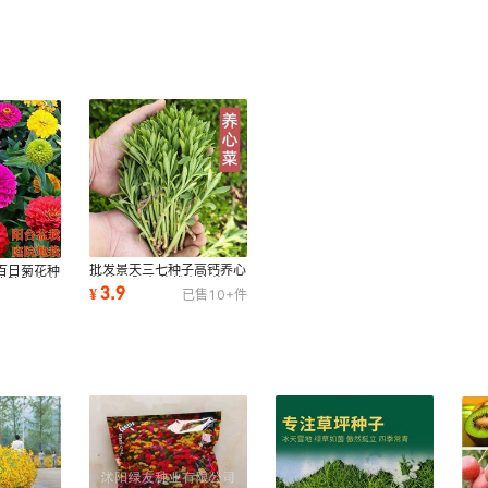
批发景天三七种子高钙养心
百日菊花种
菜种子 阳台盆栽小院菜园
庭院阳台盆
3.9
¥
已售
10+
件
地播种蔬菜种