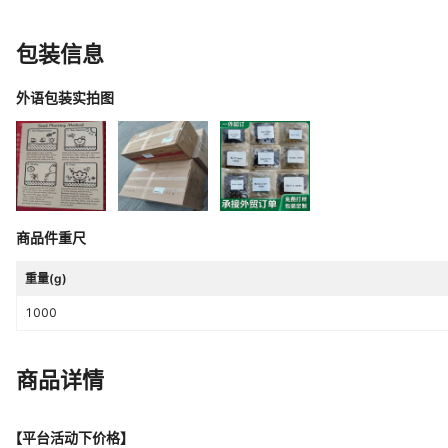
旱金莲红色种子,旱金莲黄色种子,
饱满度
金莲暗红色种子,旱金莲玫红色种子
包装信息
主要下游平台
ebay,亚马逊,速卖通,独立站,LAZA
外语包装实拍图
是否跨境出口专供货源
是
适用地区
广适型
商品件重尺
重量(g)
1000
商品详情
【平台活动下价格】