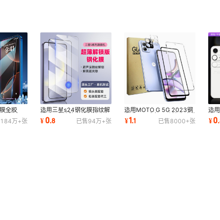
化膜全胶
适用三星s24钢化膜指纹解
适用MOTO G 5G 2023钢
适用
13高铝全屏
锁s23高清防窥丝印镜头保
化膜G13高铝开孔镜头贴膜
清弧
0
1
0
¥
.
8
¥
.
1
¥
.
184万+
张
已售
94万+
张
已售
8000+
张
钢化膜
护s25手机膜
摩托罗拉手机保护
指