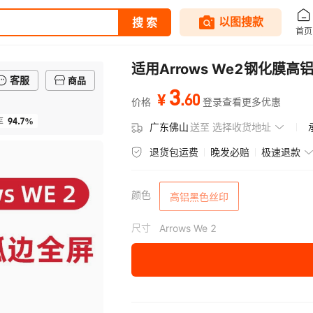
适用Arrows We2钢化
客服
商品
3
.
60
¥
价格
登录查看更多优惠
94.7%
率
广东佛山
送至
选择收货地址
退货包运费
晚发必赔
极速退款
颜色
高铝黑色丝印
尺寸
Arrows We 2