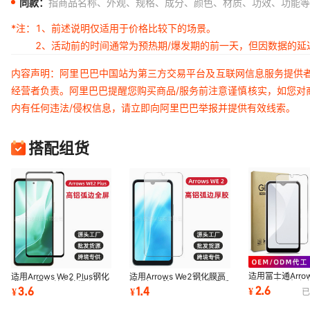
同款：
指商品名称、外观、规格、成分、颜色、材质、功效、功能等
*注：
1、前述说明仅适用于价格比较下的场景。
2、活动前的时间通常为预热期/爆发期的前一天，但因数据的
内容声明：阿里巴巴中国站为第三方交易平台及互联网信息服务提供
经营者负责。阿里巴巴提醒您购买商品/服务前注意谨慎核实，如您对
内有任何违法/侵权信息，请立即向阿里巴巴举报并提供有效线索。
搭配组货
适用富士通Arrows
适用Arrows We2 Plus钢化
适用Arrows We2钢化膜高
51B日本手机保
膜全屏黑色丝印防爆高铝富
清高铝厚胶Fujitsu富士通手
2.6
3.6
1.4
¥
¥
¥
已
大弧钢化玻璃膜
士通手机保护
机保护玻璃