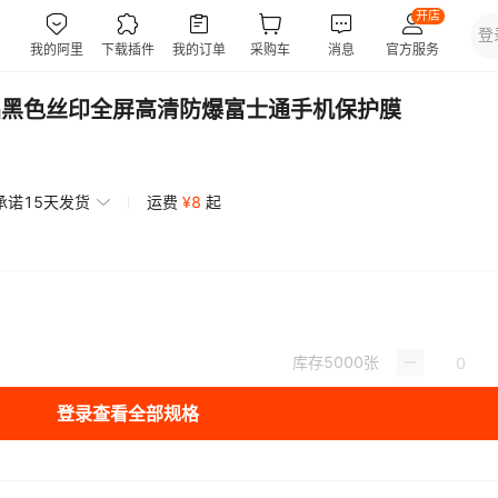
膜高铝黑色丝印全屏高清防爆富士通手机保护膜
承诺15天发货
运费
¥
8
起
库存
5000
张
登录查看全部规格