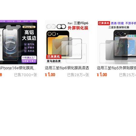
iPhone16e钢化膜高
适用三星flip6钢化膜高清透
适用三星flip5外屏贴膜
边防爆苹果16e高铝防
明外屏保护z flip6丝印镜头
膜小屏防窥丝印flip6高
1
1
8
¥
.
00
¥
.
00
已售
7000+
张
已售
28万+
张
已售
25万
纹全屏手机保护
膜小屏防窥
化膜弧边