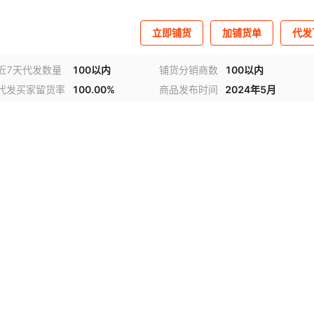
立即铺货
加铺货单
代发
近7天代发数量
100以内
铺货分销商数
100以内
代发买家留货率
100.00%
商品发布时间
2024年5月