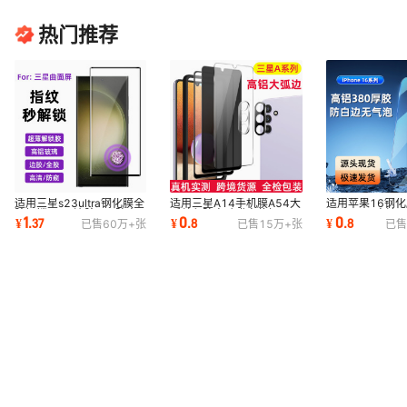
热门推荐
适用三星s23ultra钢化膜全
适用三星A14手机膜A54大
适用苹果16钢
胶解锁s23u边胶s22防窥
弧丝印防窥贴膜定位框A05
iphone14高清
1
0
0
¥
.
37
¥
.
8
¥
.
8
已售
60万+
张
已售
15万+
张
已售
s24 ultra手机膜
镜头膜A15钢化膜
防偷窥12手机