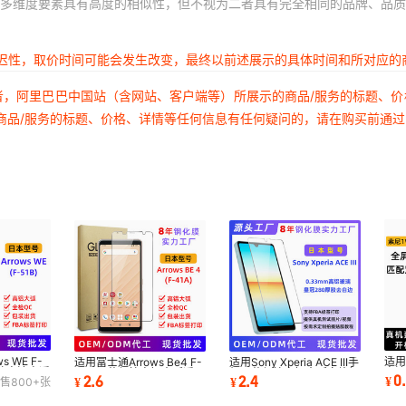
多维度要素具有高度的相似性，但不视为二者具有完全相同的品牌、品质
延迟性，取价时间可能会发生改变，最终以前述展示的具体时间和所对应的
者，阿里巴巴中国站（含网站、客户端等）所展示的商品/服务的标题、
商品/服务的标题、价格、详情等任何信息有任何疑问的，请在购买前通
 WE F-
适用
适用富士通Arrows Be4 F-
适用Sony Xperia ACE III手
护高清高透
高清全
41A屏幕保护高铝大弧透明
机屏幕保护高铝大弧白片钢
0
2.6
2.4
¥
¥
¥
售
800+
张
保
白片钢化玻璃膜
化玻璃膜