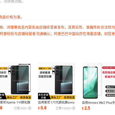
、功效或功能。
商品价格为准。
价格、详情等信息内容系由店铺经营者发布，其真实性、准确性和合法性
过阿里旺旺与店铺经营者沟通确认；阿里巴巴中国站存在海量店铺，如您
索尼Xperia 1VI钢化膜
适用索尼1六代钢化膜sony
适用Arrows We2 Plus
屏sony xperia 10VI
xperia10 VI全胶高铝
钢化膜高铝高清精孔白
.8
0.8
2.5
¥
¥
已售
300+
张
已售
1000+
张
护手机镜头
xperia1手机镜头膜
边屏幕保护