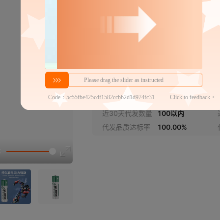
¥
0.32
库存 9965276
分销代发
0.32
￥
≥12件
官方仓退货
近30天代发数量
100以内
代发品质达标率
100.00%
选型