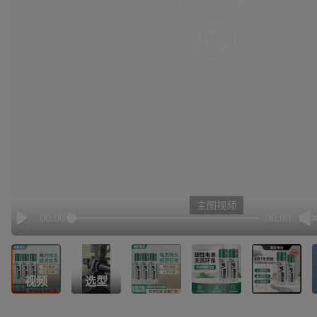
有点小卡，请重试
retry
主图视频
00:00
00:00
Play
视频
选型