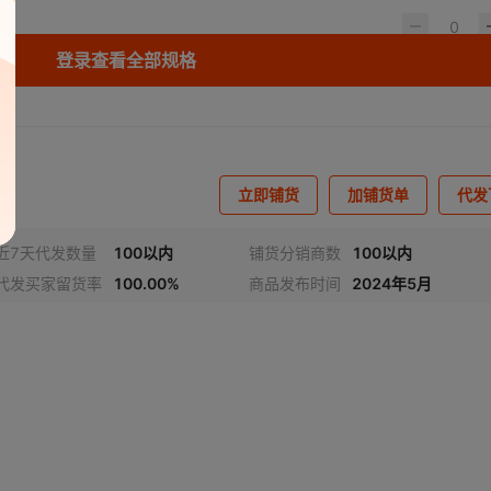
登录查看全部规格
立即铺货
加铺货单
代发
近7天代发数量
100以内
铺货分销商数
100以内
代发买家留货率
100.00%
商品发布时间
2024年5月
视频