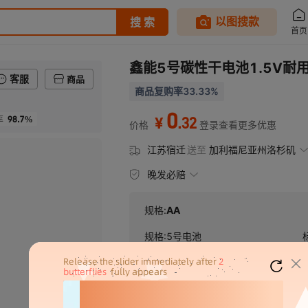
鑫能5号碳性干电池1.5V耐
客服
商品
商品复购率33.33%
0
98.7%
.
32
率
¥
价格
登录查看更多优惠
江苏宿迁
送至
加利福尼亚州洛杉矶
晚发必赔
规格:
AA
规格
:
5号电池
保质期
:
3年
系列
:
碳性电池