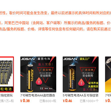
延迟性，取价时间可能会发生改变，最终以前述展示的具体时间和所对应的
者，阿里巴巴中国站（含网站、客户端等）所展示的商品/服务的标题、
商品/服务的标题、价格、详情等任何信息有任何疑问的，请在购买前通
号指纹锁玩
7号碱性电池AAA遥控器血
5号碱性电池AA五号指纹锁
7号
大容量血压
氧仪玩具电子体重秤LR03
玩具麦克风干电池大容量血
氧仪
0
0
0
¥
.
38
¥
.
46
¥
.
已售
1万+
粒
已售
600+
粒
已售
1000+
个
七号干电池批发
压仪电池批发
七