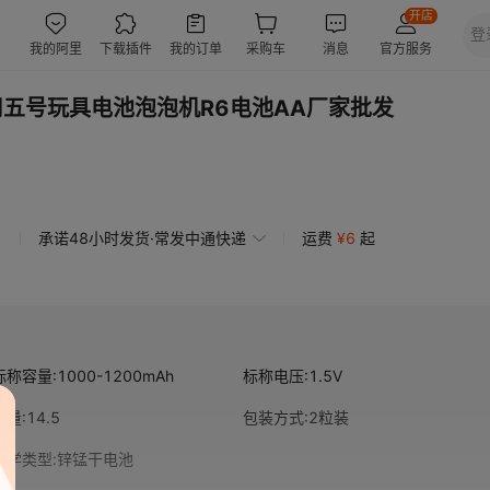
用五号玩具电池泡泡机R6电池AA厂家批发
承诺48小时发货·常发中通快递
运费
¥
6
起
标称容量
:
1000-1200mAh
标称电压
:
1.5V
重量
:
14.5
包装方式
:
2粒装
化学类型
:
锌锰干电池