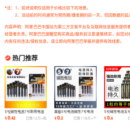
*注：
1、前述说明仅适用于价格比较下的场景。
2、活动前的时间通常为预热期/爆发期的前一天，但因数据的
内容声明：阿里巴巴中国站为第三方交易平台及互联网信息服务提供
经营者负责。阿里巴巴提醒您购买商品/服务前注意谨慎核实，如您对
内有任何违法/侵权信息，请立即向阿里巴巴举报并提供有效线索。
热门推荐
5号碱性电池7号耐用电池
鑫能5号电池碱性7号电池
5号碱性电池五
五号智能门锁AA玩具七号
五号AA智能锁专用玩具
具麦克风干电池
0
0
0
¥
.
42
¥
.
2
¥
.
6
已售
12万+
粒
已售
118万+
个
AAA干电池批发
AAA七号干电池批发
仪AA电池批发