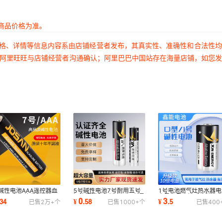
商品价格为准。
价格、详情等信息内容系由店铺经营者发布，其真实性、准确性和合法性
过阿里旺旺与店铺经营者沟通确认；阿里巴巴中国站存在海量店铺，如您
碱性电池AAA遥控器血
5号碱性电池7号耐用五号
1号电池燃气灶热水器电
玩具电子体重秤LR03
智能门锁鼠标键盘玩具七号
大号一号电池手电筒LR2
0
3
34
¥
.
58
¥
.
5
已售
2万+
个
已售
1000+
个
已售
400
号干电池批发
耐用耐用干电池
碱性电池批发