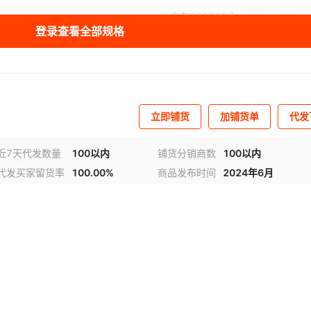
库存
999900
个
登录查看全部规格
库存
999900
个
库存
999900
个
库存
999900
个
立即铺货
加铺货单
代发
库存
999900
个
近7天代发数量
100以内
铺货分销商数
100以内
库存
999900
个
代发买家留货率
100.00%
商品发布时间
2024年6月
库存
999900
个
库存
999900
个
库存
999900
个
库存
999900
个
库存
999900
个