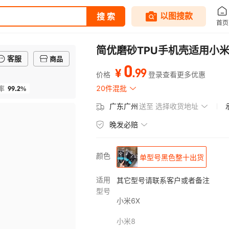
简优磨砂TPU手机壳适用小米12
客服
商品
0
.
99
¥
价格
登录查看更多优惠
99.2%
20件混批
率
广东广州
送至
选择收货地址
晚发必赔
颜色
单型号黑色整十出货
适用
其它型号请联系客户或者备注
型号
小米6X
小米8