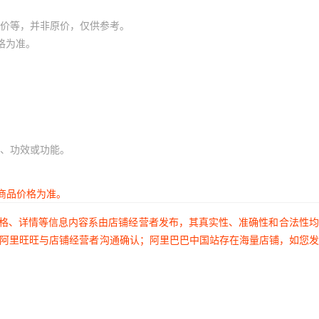
库存
999900
个
价等，并非原价，仅供参考。
格为准。
库存
999900
个
库存
999900
个
库存
999900
个
库存
999900
个
、功效或功能。
库存
999900
个
库存
999900
个
商品价格为准。
库存
999900
个
价格、详情等信息内容系由店铺经营者发布，其真实性、准确性和合法性
过阿里旺旺与店铺经营者沟通确认；阿里巴巴中国站存在海量店铺，如您
库存
999900
个
库存
999900
个