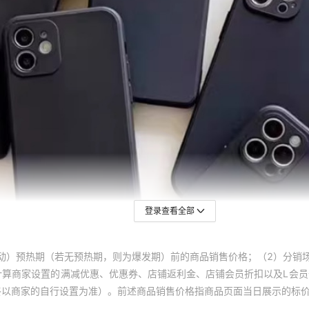
小米14
小米14PRO
小米14至尊
K20
K30
K30PRO
K30至尊
登录查看全部
K30S/K30S至尊
K40/K40PRO
动）预热期（若无预热期，则为爆发期）前的商品销售价格；（2）分销
K40S
计算商家设置的满减优惠、优惠券、店铺返利金、店铺会员折扣以及L会
终以商家的自行设置为准）。前述商品销售价格指商品页面当日展示的标
K40游戏版