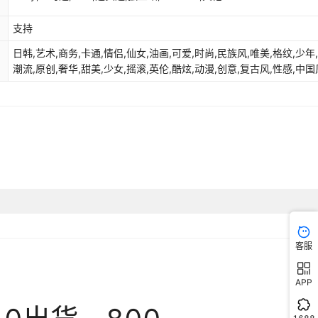
库存
999900
个
支持
库存
999900
个
日韩,艺术,商务,卡通,情侣,仙女,油画,可爱,时尚,民族风,唯美,格纹,少年,
库存
999900
个
潮流,原创,奢华,甜美,少女,摇滚,英伦,酷炫,动漫,创意,复古风,性感,中国
世绘,喜庆,恶搞,几何,潮牌,禅意,港风,文艺,萌系,北欧风,小清新,小众,小
库存
999900
个
简约,国潮,萌宠,欧美,暗黑风,软妹,佛系,轻奢风,ins风,泫雅风
库存
999900
个
库存
999900
个
库存
999900
个
库存
999900
个
库存
999900
个
客服
库存
999900
个
APP
库存
999900
个
库存
999900
个