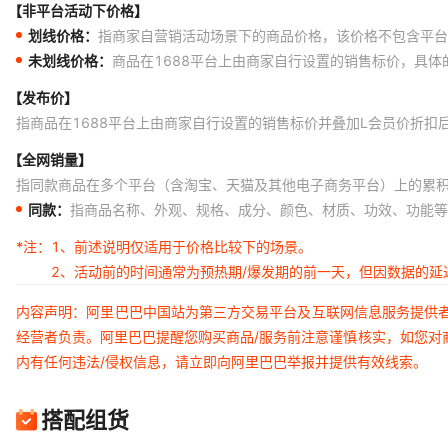
【非平台活动下价格】
划线价格：
指商家自营销活动场景下的商品价格，该价格不包含平台
未划线价格：
商品在1688平台上由商家自行设置的销售标价，具
【发布价】
指商品在1688平台上由商家自行设置的销售标价并叠加L会员价折扣
【全网销量】
指同款商品在多个平台（含淘宝、天猫及其他电子商务平台）上的累
同款：
指商品名称、外观、规格、成分、颜色、材质、功效、功能等
*注：
1、前述说明仅适用于价格比较下的场景。
2、活动前的时间通常为预热期/爆发期的前一天，但因数据的
内容声明：阿里巴巴中国站为第三方交易平台及互联网信息服务提供
经营者负责。阿里巴巴提醒您购买商品/服务前注意谨慎核实，如您对
内有任何违法/侵权信息，请立即向阿里巴巴举报并提供有效线索。
搭配组货