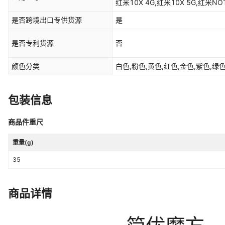
红米10X 4G,红米10X 5G,红米NO
支架,哆啦A梦,克莱因蓝,气囊支架,插
NOTE9 4G,红米NOTE9 5G,红米
是否跨境出口专供货源
是
NOTE10,红米NOTE10PRO,红米N
NOTE11EPRO,红米NOTE11PRO
是否专利货源
否
NOTE12,红米NOTE12PRO,红米N
米NOTE12R/红米12R,红米NOTE
颜色分类
白色,粉色,黄色,红色,金色,紫色,绿
NOTE13PRO+,红米NOTE13R/1
10PRO,小米10至尊,小米10青春,
至尊,小米12/小米12X/12S,小米12P
包装信息
米CIVI4PRO,小米13,小米13PRO
至尊,K20,K30,K30PRO,K30至尊,
商品件重尺
尊,K40/K40PRO,K40S,K40游戏版
版,K60/K60PRO,K60E,K60至尊,
重量(g)
红米13R,红米TURBO3
35
商品详情