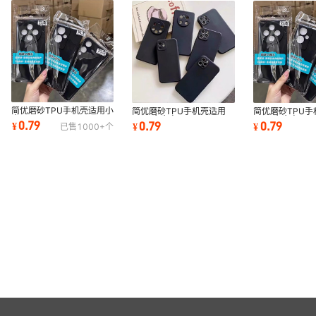
简优磨砂TPU手机壳适用小
简优磨砂TPU手机壳适用
简优磨砂TPU手
米
VIVO步步高
VIVO步步高
0.79
0.79
0.79
¥
¥
¥
已售
1000+
个
6X/14PRO/10S/12LITE/8937I
X100ULTRA/X23幻彩9S
S18PRO/17E/1
黑色保护套
黑色保护套
黑色保护套