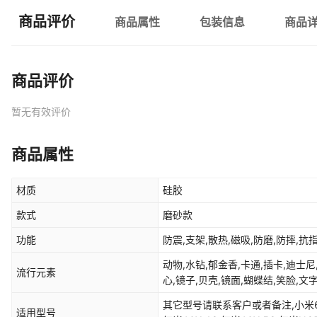
商品评价
商品属性
包装信息
商品
商品评价
暂无有效评价
商品属性
材质
硅胶
款式
磨砂款
功能
防震,支架,散热,磁吸,防磨,防摔,抗
动物,水钻,郁金香,卡通,插卡,迪士尼
流行元素
心,镜子,贝壳,镜面,蝴蝶结,笑脸,文字
熊,DIY,拖鞋,镭射,羽绒服,发财,支
其它型号请联系客户或者备注,小米6X,
玩偶,斜挎,新年,气囊,磁吸,彩虹,怪
适用型号