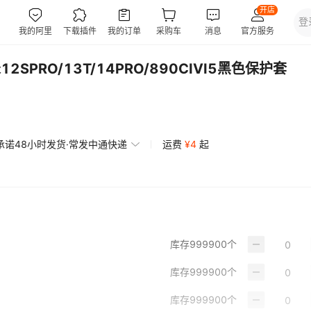
SPRO/13T/14PRO/890CIVI5黑色保护套
承诺48小时发货·常发中通快递
运费
¥
4
起
库存
999900
个
库存
999900
个
库存
999900
个