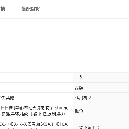
红米NOTE10
详情
搭配组货
红米NOTE10PRO
红米NOTE11/11T
红米NOTE11E
红米NOTE11EPRO
红米NOTE11PRO/11PRO+
红米NOTE11TPRO
工艺
红米NOTE12
品牌
红米NOTE12PRO
指纹,其他
适用机型
,棒棒糖,挂绳,植物,玫瑰花,花朵,油画,爱
红米NOTE12PRO+
颜色
,奶酪,手环,格纹,电镀,搞怪,定制,暴力
红米NOTE12TURBO
架,大哥大,挂链,立体,链条,毛茸茸,游戏机,
小米8,小米8青春,红米9A,红米10A,
物,波浪纹,漫威,汽水瓶,网红,奶油胶,隐形
主要下游平台