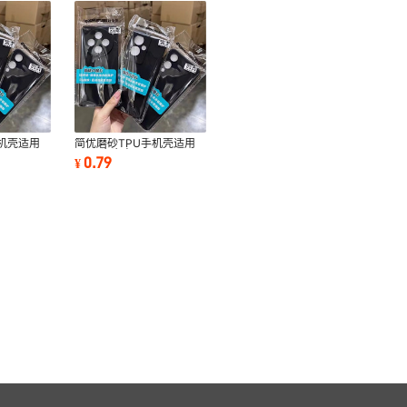
机壳适用
简优磨砂TPU手机壳适用
VIVO步步高
0.79
¥
6S/2359
S18E/17PRO/9I65320Y
黑色保护套