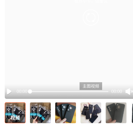
有点小卡，请重试
retry
主图视频
00:00
00:00
Play
视频