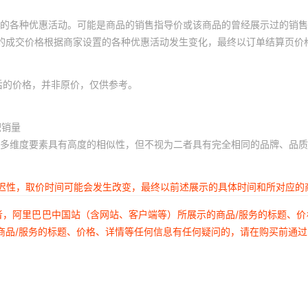
K50/K50PRO
的各种优惠活动。可能是商品的销售指导价或该商品的曾经展示过的销售
体的成交价格根据商家设置的各种优惠活动发生变化，最终以订单结算页价
K50增强版
K60/K60PRO
后的价格，并非原价，仅供参考。
K60E
K60至尊
积销量
多维度要素具有高度的相似性，但不视为二者具有完全相同的品牌、品质
K70/K70PRO
K70E
延迟性，取价时间可能会发生改变，最终以前述展示的具体时间和所对应的
红米12C
者，阿里巴巴中国站（含网站、客户端等）所展示的商品/服务的标题、
商品/服务的标题、价格、详情等任何信息有任何疑问的，请在购买前通
红米13C/红米13R
红米TURBO3