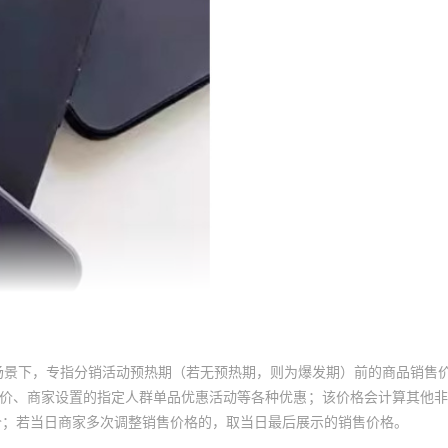
库存
999900
个
库存
999900
个
库存
999900
个
库存
999900
个
库存
999900
个
库存
999900
个
库存
999900
个
库存
999900
个
库存
999900
个
场景下，专指分销活动预热期（若无预热期，则为爆发期）前的商品销售
库存
999900
个
员价、商家设置的指定人群单品优惠活动等各种优惠；该价格会计算其他
价；若当日商家多次调整销售价格的，取当日最后展示的销售价格。
库存
999900
个