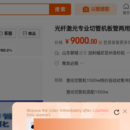
光纤激光专业切管机板管两用
客服
商品
9000
.
00
¥
价格
登录查看更多
起
100.0%
山东聊城
送至
加利福尼亚州洛杉矶
晚发必赔
规格
激光切管机1500w特价自动对焦冲
激光切管机高配1500w
激光切管机3000w特价自动对焦冲
激光切管机高配3000w
激光切管机预约金{报价咨询客服}