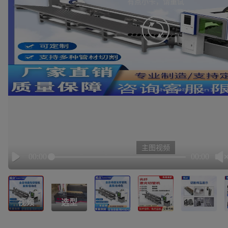
有点小卡，请重试
retry
主图视频
00:00
00:00
Play
视频
选型