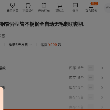
钢管异型管不锈钢全自动无毛刺切割机
优惠
承诺5天发货
运费
¥
999
起
库存
15
台
量款
库存
15
台
库存
15
台
量款
库存
15
台
库存
15
台