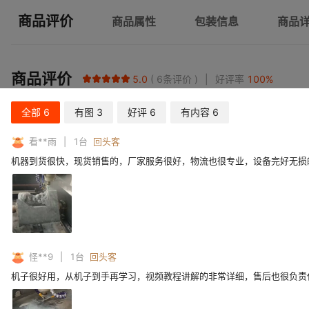
商品评价
商品属性
包装信息
商品
商品评价
5.0
6
条评价
好评率
100
%
全部
6
有图
3
好评
6
有内容
6
看**雨
1
台
回头客
机器到货很快，现货销售的，厂家服务很好，物流也很专业，设备完好无损
怪**9
1
台
回头客
机子很好用，从机子到手再学习，视频教程讲解的非常详细，售后也很负责