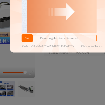
分销代发
9000
￥
1件价格
官方仓退货
近30天代发数量
100以内
代发品质达标率
100.00%
选型