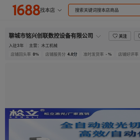
聊城市铭兴创联数控设备有限公司
关注
入驻
3
年
主营：
木工机械
0%
4.0
分
- %
店铺回头率
店铺服务分
准时发货率
店铺好评率