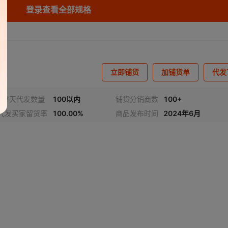
登录查看全部规格
立即铺货
加铺货单
代发
近7天代发数量
100以内
铺货分销商数
100+
代发买家留货率
100.00%
商品发布时间
2024年6月
视频