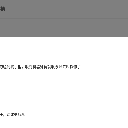
详情
的送到我手里，收到机器师傅就联系过来叫操作了
任，调试很成功