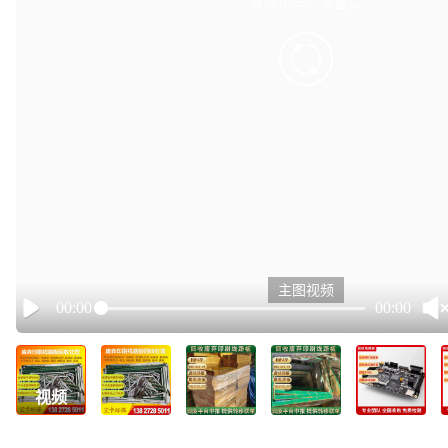
有点小卡，请重试
retry
主图视频
00:00
00:00
Play
视频