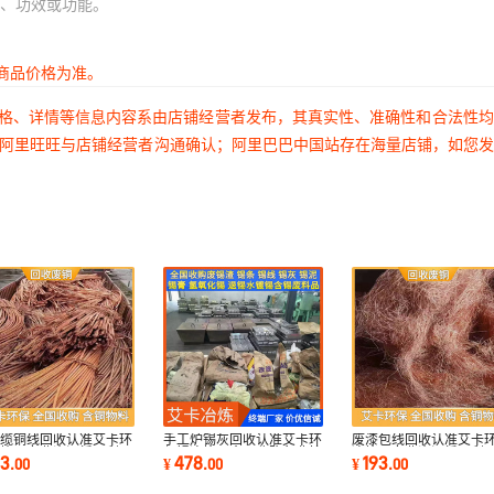
、功效或功能。
商品价格为准。
价格、详情等信息内容系由店铺经营者发布，其真实性、准确性和合法性
过阿里旺旺与店铺经营者沟通确认；阿里巴巴中国站存在海量店铺，如您
电缆铜线回收认准艾卡环
手工炉锡灰回收认准艾卡环
废漆包线回收认准艾卡
冶炼厂专业资源循环利用
保锡冶炼厂全国收购免费检
冶炼厂专业资源循环利
93
478
193
.
00
¥
.
00
¥
.
00
测