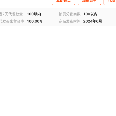
立即铺货
加铺货单
代发
近7天代发数量
100以内
铺货分销商数
100以内
代发买家留货率
100.00%
商品发布时间
2024年6月