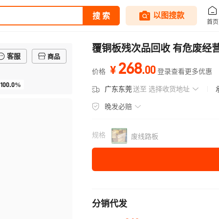
覆铜板残次品回收 有危废经营
客服
商品
268
.
00
¥
价格
登录查看更多优惠
100.0%
广东东莞
送至
选择收货地址
晚发必赔
规格
废线路板
分销代发