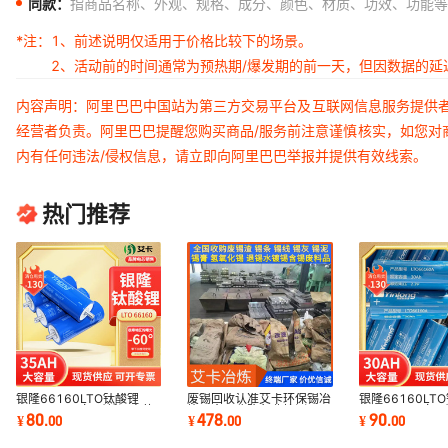
同款：
指商品名称、外观、规格、成分、颜色、材质、功效、功能等
*注：
1、前述说明仅适用于价格比较下的场景。
2、活动前的时间通常为预热期/爆发期的前一天，但因数据的
内容声明：阿里巴巴中国站为第三方交易平台及互联网信息服务提供
经营者负责。阿里巴巴提醒您购买商品/服务前注意谨慎核实，如您对
内有任何违法/侵权信息，请立即向阿里巴巴举报并提供有效线索。
热门推荐
银隆66160LTO钛酸锂
废锡回收认准艾卡环保锡冶
银隆66160LT
2.3V 35AH安 耐低温高倍
炼厂全国收购免费检测
2.3V 30AH安
80
478
90
¥
.
00
¥
.
00
¥
.
00
率电芯 应急启动电源
率电芯 应急启动