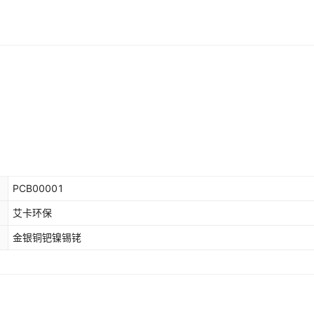
PCB00001
艾卡环保
金银铜钯镍锡铑