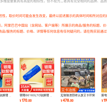
多维度要素具有高度的相似性，但不视为二者具有完全相同的品牌、品质
延迟性，取价时间可能会发生改变，最终以前述展示的具体时间和所对应的
者，阿里巴巴中国站（含网站、客户端等）所展示的商品/服务的标题、
商品/服务的标题、价格、详情等任何信息有任何疑问的，请在购买前通
O钛酸锂
银隆66160LTO钛酸锂
无锡锡渣回收认准艾卡环保
废
 耐低温高倍
2.3V 40AH安 耐低温高倍
锡冶炼厂全国收购免费检测
保
170
478
1
¥
.
00
¥
.
00
¥
电源
率电芯 应急启动电源