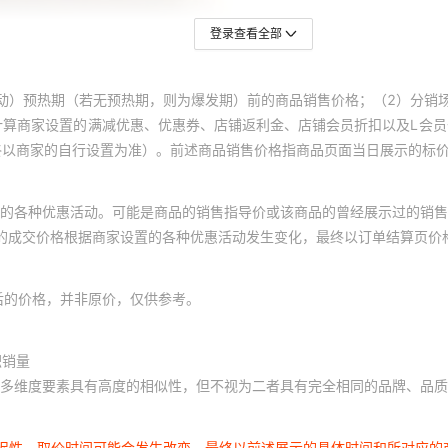
登录查看全部
动）预热期（若无预热期，则为爆发期）前的商品销售价格；（2）分销
计算商家设置的满减优惠、优惠券、店铺返利金、店铺会员折扣以及L会
终以商家的自行设置为准）。前述商品销售价格指商品页面当日展示的标
的各种优惠活动。可能是商品的销售指导价或该商品的曾经展示过的销售
体的成交价格根据商家设置的各种优惠活动发生变化，最终以订单结算页价
后的价格，并非原价，仅供参考。
积销量
多维度要素具有高度的相似性，但不视为二者具有完全相同的品牌、品质
延迟性，取价时间可能会发生改变，最终以前述展示的具体时间和所对应的