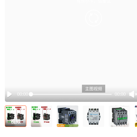
有点小卡，请重试
retry
主图视频
00:00
00:00
Play
视频