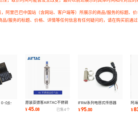
者，阿里巴巴中国站（含网站、客户端等）所展示的商品/服务的标题、
商品/服务的标题、价格、详情等任何信息有任何疑问的，请在购买前通
原装亚德客AIRTAC不锈钢
0-06-
IFRM系列电感式传感器
阿
迷你气缸
24电磁阀
IFRM 12P1701/S14L
器AF
45
95
8
¥
.
08
¥
.
00
¥
已售
4
个
MA16*25*50*75*100*125*150-
O线圈
S-U