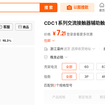
CDC1系列交流接触器辅助触头
客服
商品
7
.
21
¥
价格
登录查看更多优惠
90.3%
包邮
率
浙江温州
送至
选择收货地址
晚发必赔
全部
60
6
壳架电流
全部
3P
4
极数
匹配到
2
个规格型号
产品规格
额定电流
额