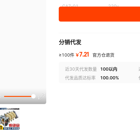
CA7-01
220v
CA7-10(一常开)
220v
分销代发
7.21
￥
≥100件
官方仓退货
近30天代发数量
100以内
代发品质达标率
100.00%