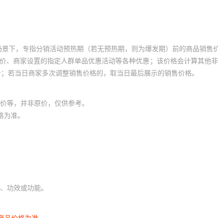
场景下，专指分销活动预热期（若无预热期，则为爆发期）前的商品销售
员价、商家设置的指定人群单品优惠活动等各种优惠；该价格会计算其他
价；若当日商家多次调整销售价格的，取当日最后展示的销售价格。
价等，并非原价，仅供参考。
格为准。
、功效或功能。
商品价格为准。