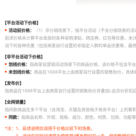
【平台活动下价格】
活动前价格：
（1）非分销场景下，指平台活动（不含分销场景的活
前述价格未计算平台发放的各种采购津贴、跨店券、红包等优惠，未
动下的各种优惠（包括商家自行设置的非指定人群的单品优惠等，最
【非平台活动下价格】
划线价格：
指商家自营销活动场景下的商品价格，该价格不包含平台
未划线价格：
商品在1688平台上由商家自行设置的销售标价，具
【发布价】
指商品在1688平台上由商家自行设置的销售标价并叠加L会员价折扣
【全网销量】
指同款商品在多个平台（含淘宝、天猫及其他电子商务平台）上的累
同款：
指商品名称、外观、规格、成分、颜色、材质、功效、功能等
*注：
1、前述说明仅适用于价格比较下的场景。
2、活动前的时间通常为预热期/爆发期的前一天，但因数据的