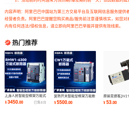
内容声明：阿里巴巴中国站为第三方交易平台及互联网信息服务提供
经营者负责。阿里巴巴提醒您购买商品/服务前注意谨慎核实，如您对
内有任何违法/侵权信息，请立即向阿里巴巴举报并提供有效线索。
热门推荐
上海人民智能型框架万能式
常熟开关智能型框架万能断
原装亚德客3V21
断路器RMW1-2000A-
路器CW1/DW45-
NC二位三通DC
3450
5500
53
¥
.
00
¥
.
00
¥
.
00
已售
8
台
1600A-1250A-1000A
400/630/1000/1600/2500
3V220-08-N
AC220V