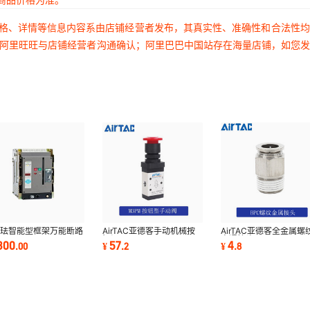
价格、详情等信息内容系由店铺经营者发布，其真实性、准确性和合法性
过阿里旺旺与店铺经营者沟通确认；阿里巴巴中国站存在海量店铺，如您
海珐智能型框架万能断路
AirTAC亚德客手动机械按
AirTAC亚德客全金属螺
C-4000/3P 2900A
钮阀M3PM21008R/B/G
直通接头
300
57
4
.
00
¥
.
2
¥
.
8
BPC6M5/03/01/02