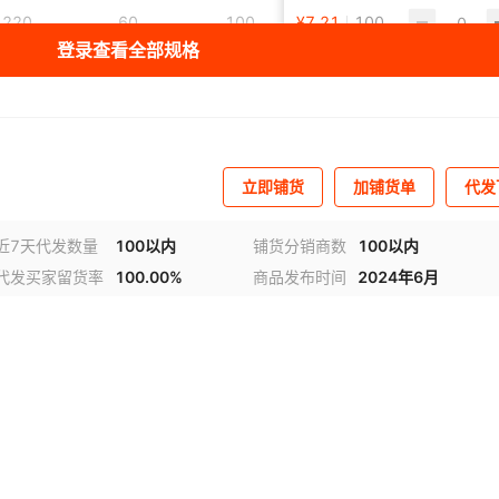
220
60
100
¥
7.21
3P
100
10
登录查看全部规格
220
63
100
¥
7.21
4P
100
10
立即铺货
加铺货单
代发
近7天代发数量
100以内
铺货分销商数
100以内
代发买家留货率
100.00%
商品发布时间
2024年6月