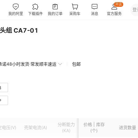
组 CA7-01
承诺48小时发货·常发顺丰速运
包邮
3
P
分断能力
价格 | 库存
外形尺寸
定电压
(V)
壳架电流
(A)
极数
进货数量
(KA)
(个)
(mm)