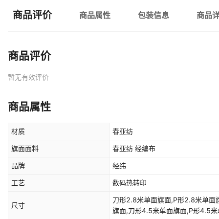
商品评价
商品属性
包装信息
商品
商品评价
暂无有效评价
商品属性
材质
春亚纺
旗面面料
春亚纺 经编布
品牌
经纬
工艺
数码热转印
刀形2.8米单面旗面,P形2.8米单面
尺寸
旗面,刀形4.5米单面旗面,P形4.5