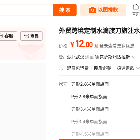
外贸跨境定制水滴旗刀旗注水
客服
商品
12
.
00
¥
价格
登录查看更多优惠
起
湖北武汉
送至
德克萨斯州达拉斯
退货包运费
晚发必赔
极速退款
尺寸
刀形2.8米单面旗面
P形2.8米单面旗面
刀形3.4米单面旗面
P形3.4米单面旗面
刀形4.5米单面旗面