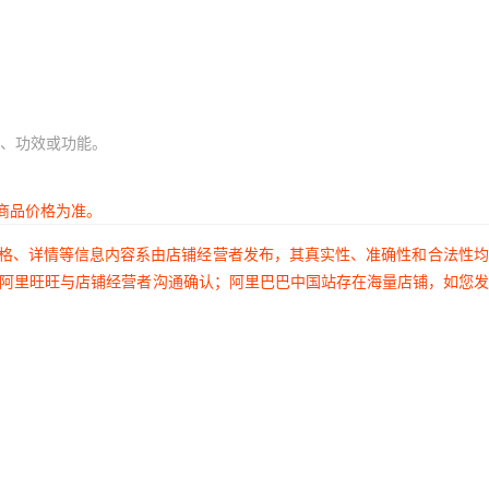
、功效或功能。
商品价格为准。
价格、详情等信息内容系由店铺经营者发布，其真实性、准确性和合法性
过阿里旺旺与店铺经营者沟通确认；阿里巴巴中国站存在海量店铺，如您