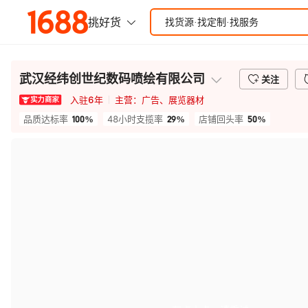
武汉经纬创世纪数码喷绘有限公司
关注
入驻
6
年
主营：
广告、展览器材
100%
29%
50%
品质达标率
48小时支揽率
店铺回头率