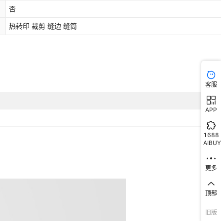
否
热转印 裁剪 缝边 缝筒
客服
APP
1688
AIBUY
更多
顶部
旧版