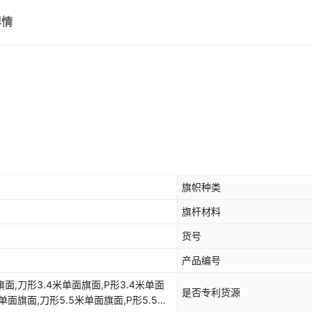
详情
旗帜种类
旗杆材料
货号
产品编号
旗面,刀形3.4米单面旗面,P形3.4米单面
是否专利货源
米单面旗面,刀形5.5米单面旗面,P形5.5米