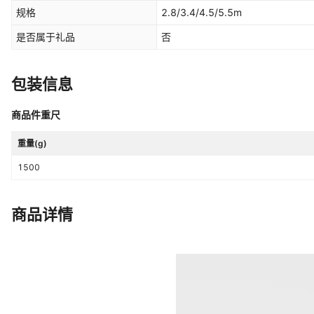
单面旗面,全套定制
规格
2.8/3.4/4.5/5.5m
是否属于礼品
否
包装信息
商品件重尺
重量(g)
1500
商品详情