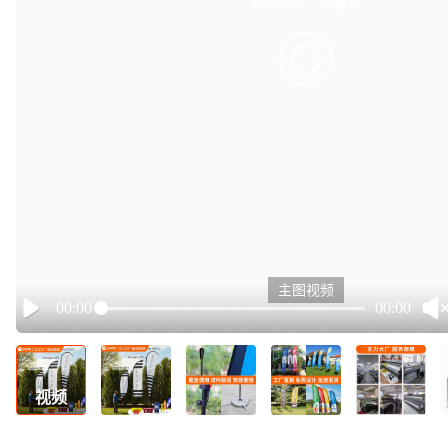
有点小卡，请重试
retry
主图视频
00:00
00:00
Play
视频