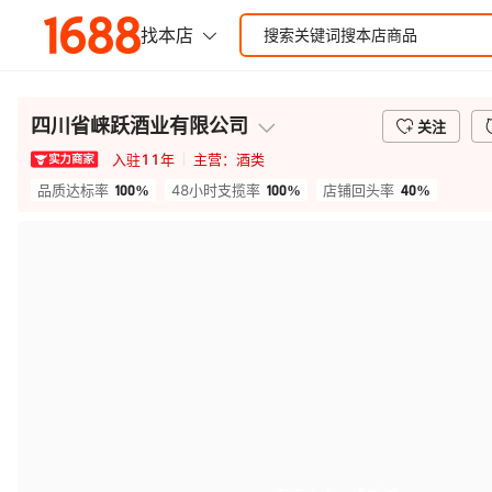
四川省崃跃酒业有限公司
关注
入驻
11
年
主营：
酒类
100%
100%
40%
品质达标率
48小时支揽率
店铺回头率