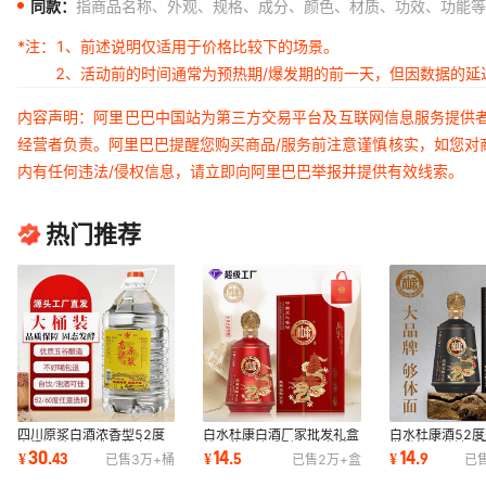
同款：
指商品名称、外观、规格、成分、颜色、材质、功效、功能等
*注：
1、前述说明仅适用于价格比较下的场景。
2、活动前的时间通常为预热期/爆发期的前一天，但因数据的
内容声明：阿里巴巴中国站为第三方交易平台及互联网信息服务提供
经营者负责。阿里巴巴提醒您购买商品/服务前注意谨慎核实，如您对
内有任何违法/侵权信息，请立即向阿里巴巴举报并提供有效线索。
热门推荐
四川原浆白酒浓香型52度
白水杜康白酒厂家批发礼盒
白水杜康酒52
高粱酒纯粮酿造散装白酒
装原浆酒浓香型52度整箱
批发礼盒装浓香
30
14
14
¥
.
43
¥
.
5
¥
.
9
已售
3万+
桶
已售
2万+
盒
已
10斤整箱厂家批发
粮食白酒水送礼
酒手提袋送礼