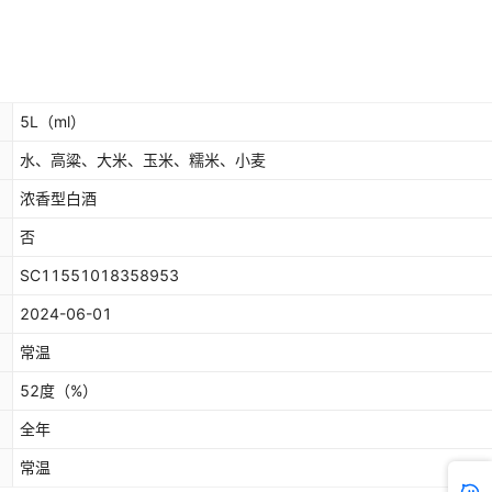
5L
（ml）
水、高粱、大米、玉米、糯米、小麦
浓香型白酒
否
SC11551018358953
2024-06-01
常温
52度
（%）
全年
常温