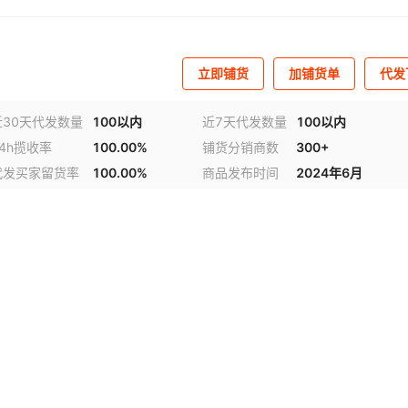
立即铺货
加铺货单
代发
近30天代发数量
100以内
近7天代发数量
100以内
24h揽收率
100.00%
铺货分销商数
300+
代发买家留货率
100.00%
商品发布时间
2024年6月
视频