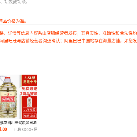
、功效或功能。
商品价格为准。
价格、详情等信息内容系由店铺经营者发布，其真实性、准确性和合法性
过阿里旺旺与店铺经营者沟通确认；阿里巴巴中国站存在海量店铺，如您
家批发四川高粱原浆白酒
型52度60度散装白酒
5
.
00
已售
3000+
桶
5L整箱商用