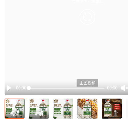
有点小卡，请重试
retry
主图视频
00:00
00:00
Play
视频
讲解