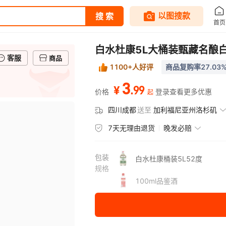
白水杜康5L大桶装甄藏名酿
客服
商品
1100+人好评
商品复购率27.03
3
.
99
¥
价格
登录查看更多优惠
起
四川成都
送至
加利福尼亚州洛杉矶
7天无理由退货
晚发必赔
包装
白水杜康桶装5L52度
规格
100ml品鉴酒