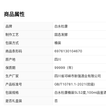
商品属性
品牌
白水杜康
制作工艺
固态发酵
包装方式
桶装
商品条形码
6976130104670
原产地
四川
保质期
99999
（年）
生产厂家
四川省邛崃市新强酒业有限公司
产品标准号
GB/T10781.1-2021(优级)
包装规格
白水杜康桶装5L52度,100ml品鉴
是否礼盒装
否