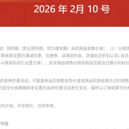
动）预热期（若无预热期，则为爆发期）前的商品销售价格；（2）分销
计算商家设置的满减优惠、优惠券、店铺返利金、店铺会员折扣以及L会
终以商家的自行设置为准）。前述商品销售价格指商品页面当日展示的标
的各种优惠活动。可能是商品的销售指导价或该商品的曾经展示过的销售
体的成交价格根据商家设置的各种优惠活动发生变化，最终以订单结算页价
后的价格，并非原价，仅供参考。
积销量