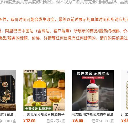
多维度要素具有高度的相似性，但不视为二者具有完全相同的品牌、品质
延迟性，取价时间可能会发生改变，最终以前述展示的具体时间和所对应的
者，阿里巴巴中国站（含网站、客户端等）所展示的商品/服务的标题、
商品/服务的标题、价格、详情等任何信息有任何疑问的，请在购买前通
度整箱白酒
厂家低度分瓶装青梅酒梅子
批发四川六瓶装浓香型白酒
厂
型粮食原浆
女士晚安果酒微醺水果酒水
52度粮食老酒瓶装高度加
浓香
12
6
4
¥
.
00
¥
.
00
¥
售
6000+
盒
已售
2万+
瓶
已售
5000+
瓶
批发商用定制
工贴牌定制酒水
5.