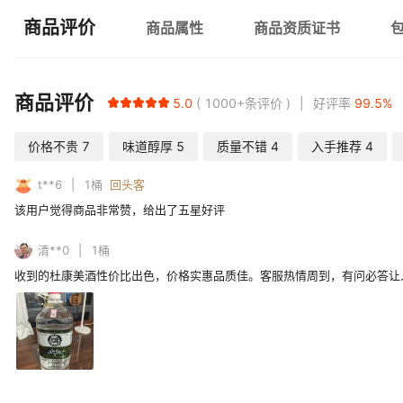
商品评价
商品属性
商品资质证书
商品评价
5.0
1000+
条评价
好评率
99.5
%
价格不贵
7
味道醇厚
5
质量不错
4
入手推荐
4
t**6
1
桶
回头客
该用户觉得商品非常赞，给出了五星好评
清**0
1
桶
收到的杜康美酒性价比出色，价格实惠品质佳。客服热情周到，有问必答让