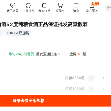
白酒52度纯粮食酒正品保证批发高粱散酒
%
100+人已加购
承诺24小时发货
常发圆通快递
运费
¥
0
起
库存
8736
桶
库存
1960
桶
登录查看全部规格