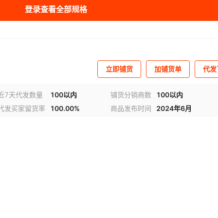
登录查看全部规格
立即铺货
加铺货单
代发
近7天代发数量
100以内
铺货分销商数
100以内
代发买家留货率
100.00%
商品发布时间
2024年6月
视频