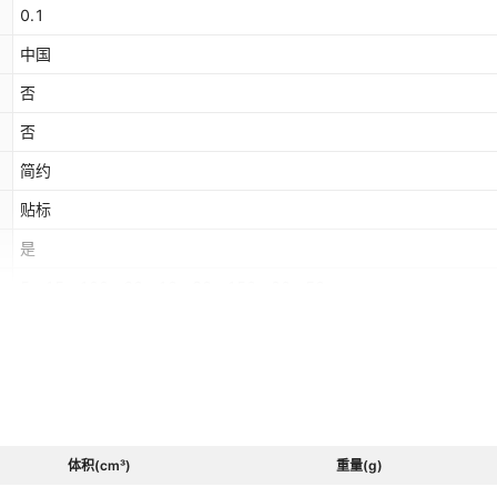
0.1
中国
否
否
简约
贴标
是
5g,15g,100g,60g,10g,30g,150g,20g,50g
玻璃
体积(cm³)
重量(g)