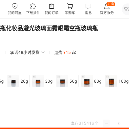
瓶化妆品避光玻璃面霜眼霜空瓶玻璃瓶
承诺48小时发货
运费
¥
15
起
5g
20g
30g
50g
60g
100g
库存
315416
个