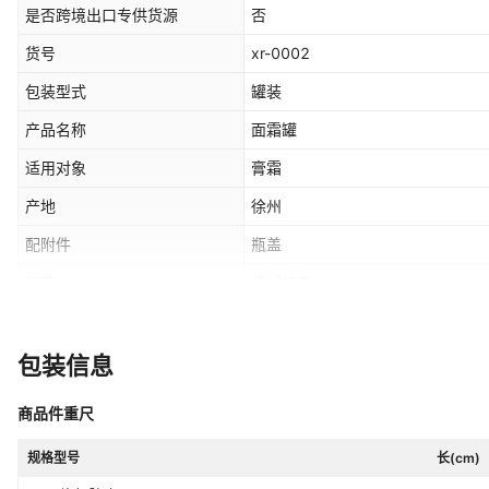
是否跨境出口专供货源
否
货号
xr-0002
包装型式
罐装
产品名称
面霜罐
适用对象
膏霜
产地
徐州
配附件
瓶盖
工艺
机械加工
颜色
图片色
包装信息
商品件重尺
规格型号
长(cm)