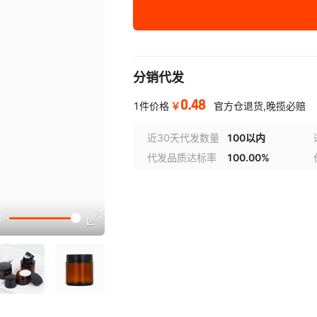
分销代发
0.48
￥
1件价格
官方仓退货,晚揽必赔
近30天代发数量
100以内
代发品质达标率
100.00%
选型