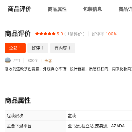
商品评价
商品属性
包装信息
商品
商品评价
5.0
1
条评价
好评率
100
%
全部
1
好评
1
有内容
1
t**1
800
个
回头客
刚收到这款茶色膏霜，外观真心不错！设计新颖，质感杠杠的，用来化妆简
商品属性
包装层次
盒装
主要下游平台
亚马逊,独立站,速卖通,LAZADA