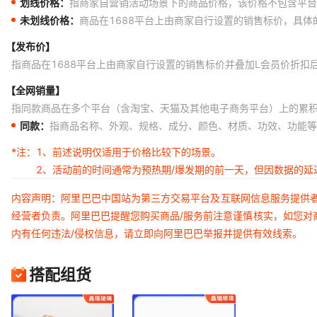
划线价格：
指商家自营销活动场景下的商品价格，该价格不包含平台
未划线价格：
商品在1688平台上由商家自行设置的销售标价，具
【发布价】
指商品在1688平台上由商家自行设置的销售标价并叠加L会员价折扣
【全网销量】
指同款商品在多个平台（含淘宝、天猫及其他电子商务平台）上的累
同款：
指商品名称、外观、规格、成分、颜色、材质、功效、功能等
*注：
1、前述说明仅适用于价格比较下的场景。
2、活动前的时间通常为预热期/爆发期的前一天，但因数据的
内容声明：阿里巴巴中国站为第三方交易平台及互联网信息服务提供
经营者负责。阿里巴巴提醒您购买商品/服务前注意谨慎核实，如您对
内有任何违法/侵权信息，请立即向阿里巴巴举报并提供有效线索。
搭配组货