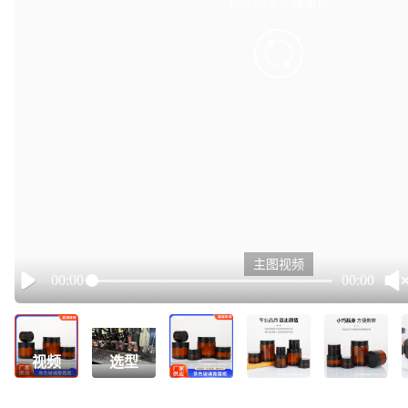
有点小卡，请重试
retry
主图视频
00:00
00:00
Play
视频
选型