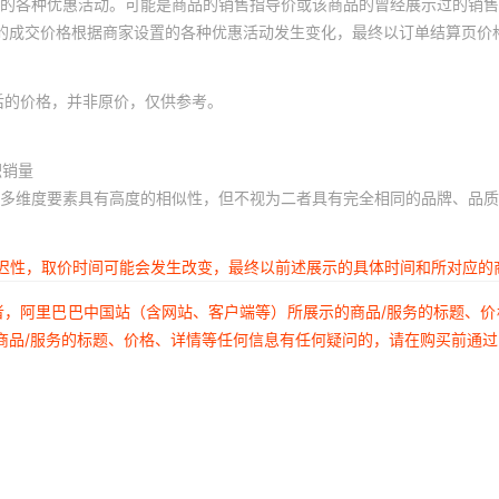
的各种优惠活动。可能是商品的销售指导价或该商品的曾经展示过的销售
体的成交价格根据商家设置的各种优惠活动发生变化，最终以订单结算页价
后的价格，并非原价，仅供参考。
积销量
多维度要素具有高度的相似性，但不视为二者具有完全相同的品牌、品质
延迟性，取价时间可能会发生改变，最终以前述展示的具体时间和所对应的
者，阿里巴巴中国站（含网站、客户端等）所展示的商品/服务的标题、
商品/服务的标题、价格、详情等任何信息有任何疑问的，请在购买前通