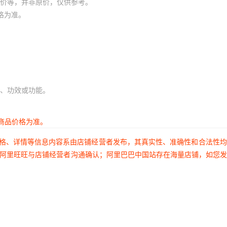
价等，并非原价，仅供参考。
格为准。
、功效或功能。
商品价格为准。
价格、详情等信息内容系由店铺经营者发布，其真实性、准确性和合法性
过阿里旺旺与店铺经营者沟通确认；阿里巴巴中国站存在海量店铺，如您