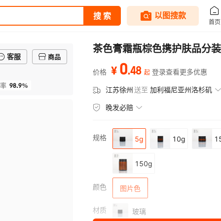
茶色膏霜瓶棕色携护肤品分装
客服
商品
0
.
48
¥
价格
登录查看更多优惠
起
98.9%
率
江苏徐州
送至
加利福尼亚州洛杉矶
晚发必赔
规格
5g
10g
1
150g
颜色
图片色
材质
玻璃