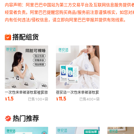
内容声明：阿里巴巴中国站为第三方交易平台及互联网信息服务提供
经营者负责。阿里巴巴提醒您购买商品/服务前注意谨慎核实，如您对
内有任何违法/侵权信息，请立即向阿里巴巴举报并提供有效线索。
搭配组货
一次性床单被罩枕套被套旅
蓓安适一次性床单被罩枕套
行床上用品四件套卡通隔菌
旅行用品酒店床上四件套隔
1.5
11.5
¥
¥
已售
100+
袋
已售
400+
袋
隔脏无菌双人
脏被套无菌
热门推荐