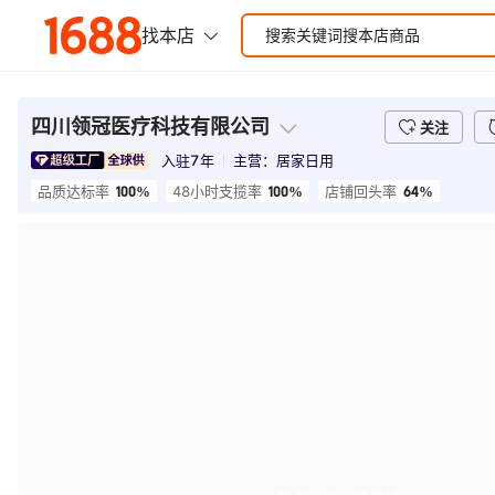
四川领冠医疗科技有限公司
关注
入驻
7
年
主营：
居家日用
100%
100%
64%
品质达标率
48小时支揽率
店铺回头率