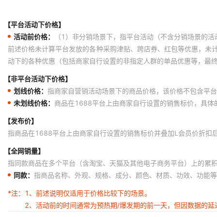
【平台活动下价格】
活动前价格：
（1）非分销场景下，指平台活动（不含分销场景的活
前述价格未计算平台发放的各种采购津贴、跨店券、红包等优惠，未
动下的各种优惠（包括商家自行设置的非指定人群的单品优惠等，最
【非平台活动下价格】
划线价格：
指商家自营销活动场景下的商品价格，该价格不包含平台
未划线价格：
商品在1688平台上由商家自行设置的销售标价，具
【发布价】
指商品在1688平台上由商家自行设置的销售标价并叠加L会员价折扣
【全网销量】
指同款商品在多个平台（含淘宝、天猫及其他电子商务平台）上的累
同款：
指商品名称、外观、规格、成分、颜色、材质、功效、功能等
*注：
1、前述说明仅适用于价格比较下的场景。
2、活动前的时间通常为预热期/爆发期的前一天，但因数据的