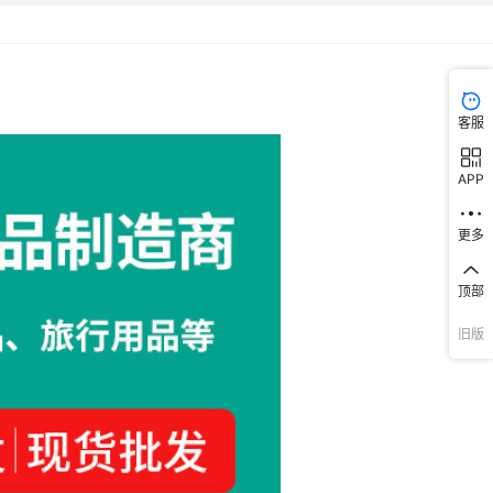
客服
APP
更多
顶部
旧版