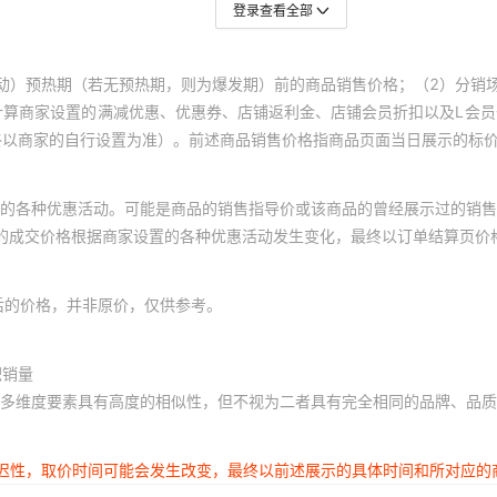
登录查看全部
动）预热期（若无预热期，则为爆发期）前的商品销售价格；（2）分销
计算商家设置的满减优惠、优惠券、店铺返利金、店铺会员折扣以及L会
终以商家的自行设置为准）。前述商品销售价格指商品页面当日展示的标
的各种优惠活动。可能是商品的销售指导价或该商品的曾经展示过的销售
体的成交价格根据商家设置的各种优惠活动发生变化，最终以订单结算页价
后的价格，并非原价，仅供参考。
积销量
多维度要素具有高度的相似性，但不视为二者具有完全相同的品牌、品质
延迟性，取价时间可能会发生改变，最终以前述展示的具体时间和所对应的