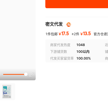
密文代发
17.5
13.5
￥
￥
1件包邮
≥2件
官方仓退
商家代发热度
1048
近
下游铺货数
100以内
代发买家留货率
100.00%