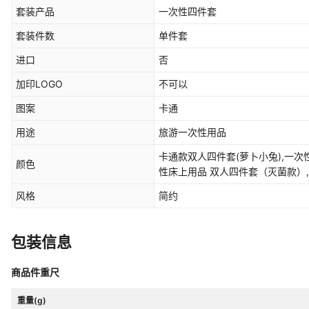
套装产品
一次性四件套
套装件数
单件套
进口
否
加印LOGO
不可以
图案
卡通
用途
旅游一次性用品
卡通款双人四件套(萝卜小兔),一次
颜色
性床上用品 双人四件套（灭菌款）
风格
简约
包装信息
商品件重尺
重量(g)