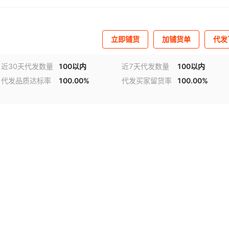
立即铺货
加铺货单
代发
近30天代发数量
100以内
近7天代发数量
100以内
代发品质达标率
100.00%
代发买家留货率
100.00%