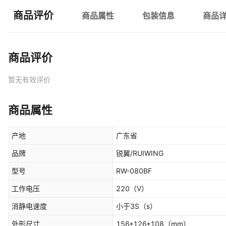
商品评价
商品属性
包装信息
商品
商品评价
暂无有效评价
商品属性
产地
广东省
品牌
锐翼/RUIWING
型号
RW-080BF
工作电压
220
（V）
消静电速度
小于3S
（s）
外形尺寸
156*126*108
（mm）