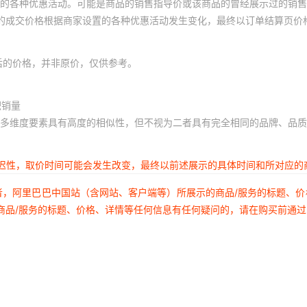
的各种优惠活动。可能是商品的销售指导价或该商品的曾经展示过的销售
体的成交价格根据商家设置的各种优惠活动发生变化，最终以订单结算页价
后的价格，并非原价，仅供参考。
积销量
多维度要素具有高度的相似性，但不视为二者具有完全相同的品牌、品质
延迟性，取价时间可能会发生改变，最终以前述展示的具体时间和所对应的
者，阿里巴巴中国站（含网站、客户端等）所展示的商品/服务的标题、
商品/服务的标题、价格、详情等任何信息有任何疑问的，请在购买前通