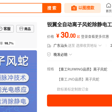
锐翼全自动离子风蛇除静电工
客服
商品
30
.
00
¥
价格
登录查看更多优惠
起
98.7%
率
广东汕头
送至
选择收货地址
晚发必赔
规格
【重工RUIWING品质】离子风蛇
【重工JND品质】离子风蛇
欧标美标定制款订金