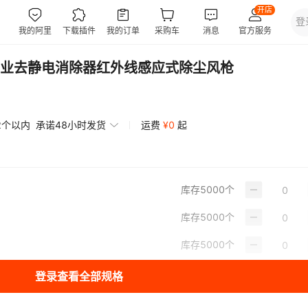
业去静电消除器红外线感应式除尘风枪
2个以内
承诺48小时发货
运费
¥
0
起
库存
5000
个
库存
5000
个
库存
5000
个
登录查看全部规格