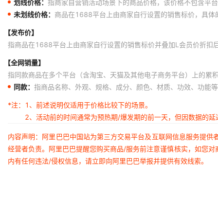
划线价格：
指商家自营销活动场景下的商品价格，该价格不包含平台
未划线价格：
商品在1688平台上由商家自行设置的销售标价，具
【发布价】
指商品在1688平台上由商家自行设置的销售标价并叠加L会员价折扣
【全网销量】
指同款商品在多个平台（含淘宝、天猫及其他电子商务平台）上的累
同款：
指商品名称、外观、规格、成分、颜色、材质、功效、功能等
*注：
1、前述说明仅适用于价格比较下的场景。
2、活动前的时间通常为预热期/爆发期的前一天，但因数据的
内容声明：阿里巴巴中国站为第三方交易平台及互联网信息服务提供
经营者负责。阿里巴巴提醒您购买商品/服务前注意谨慎核实，如您对
内有任何违法/侵权信息，请立即向阿里巴巴举报并提供有效线索。