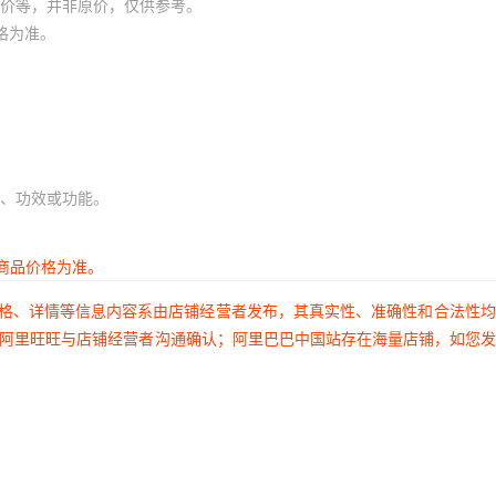
价等，并非原价，仅供参考。
格为准。
、功效或功能。
商品价格为准。
价格、详情等信息内容系由店铺经营者发布，其真实性、准确性和合法性
过阿里旺旺与店铺经营者沟通确认；阿里巴巴中国站存在海量店铺，如您