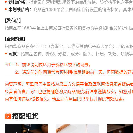
划线价格：
指商家自营销活动场景下的商品价格，该价格不包含平台
未划线价格：
商品在1688平台上由商家自行设置的销售标价，具
【发布价】
指商品在1688平台上由商家自行设置的销售标价并叠加L会员价折扣
【全网销量】
指同款商品在多个平台（含淘宝、天猫及其他电子商务平台）上的累
同款：
指商品名称、外观、规格、成分、颜色、材质、功效、功能等
*注：
1、前述说明仅适用于价格比较下的场景。
2、活动前的时间通常为预热期/爆发期的前一天，但因数据的
内容声明：阿里巴巴中国站为第三方交易平台及互联网信息服务提供
经营者负责。阿里巴巴提醒您购买商品/服务前注意谨慎核实，如您对
内有任何违法/侵权信息，请立即向阿里巴巴举报并提供有效线索。
搭配组货