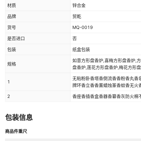
材质
锌合金
品牌
贸乾
货号
MQ-0019
是否进口
否
包装
纸盒包装
如意方形盘香炉,喜梅方形盘香炉,
规格
盘香炉,莲花方形盘香炉,梅花方形
无粘粉卧香塔香倒流香香粉香丸香
1
牌环香立香香薰蜡烛篆香蚊香无火
2
香座香插香盒香器香纂香灰防火棉
包装信息
商品件重尺