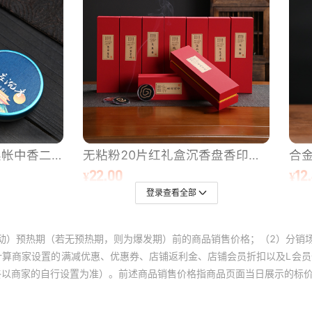
登录查看全部
动）预热期（若无预热期，则为爆发期）前的商品销售价格；（2）分销
计算商家设置的满减优惠、优惠券、店铺返利金、店铺会员折扣以及L会
终以商家的自行设置为准）。前述商品销售价格指商品页面当日展示的标