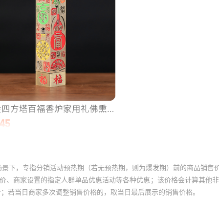
场景下，专指分销活动预热期（若无预热期，则为爆发期）前的商品销售
员价、商家设置的指定人群单品优惠活动等各种优惠；该价格会计算其他
价；若当日商家多次调整销售价格的，取当日最后展示的销售价格。