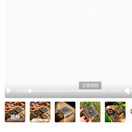
有点小卡，请重试
retry
主图视频
00:00
00:00
Play
视频