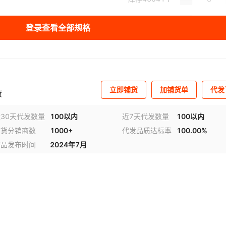
库存
56540
个
登录查看全部规格
库存
66541
个
库存
56541
个
库存
55541
个
立即铺货
加铺货单
代发
货
30天代发数量
100以内
近7天代发数量
100以内
铺货分销商数
1000+
代发品质达标率
100.00%
商品发布时间
2024年7月