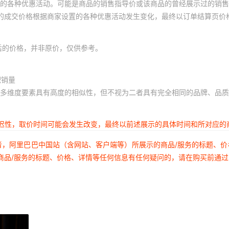
的各种优惠活动。可能是商品的销售指导价或该商品的曾经展示过的销售
体的成交价格根据商家设置的各种优惠活动发生变化，最终以订单结算页价
后的价格，并非原价，仅供参考。
积销量
多维度要素具有高度的相似性，但不视为二者具有完全相同的品牌、品质
延迟性，取价时间可能会发生改变，最终以前述展示的具体时间和所对应的
者，阿里巴巴中国站（含网站、客户端等）所展示的商品/服务的标题、
商品/服务的标题、价格、详情等任何信息有任何疑问的，请在购买前通