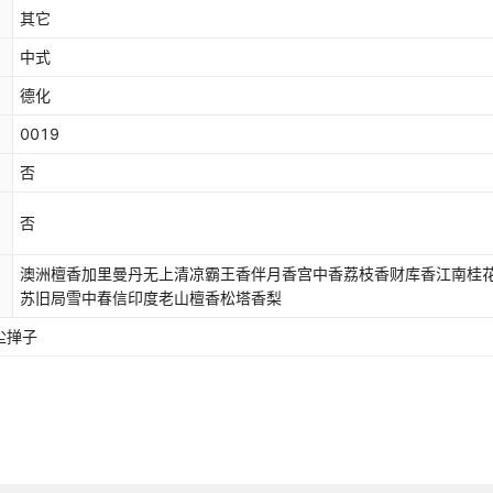
其它
中式
德化
0019
否
否
澳洲檀香加里曼丹无上清凉霸王香伴月香宫中香荔枝香财库香江南桂
苏旧局雪中春信印度老山檀香松塔香梨
尘掸子