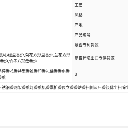
工艺
风格
产地
产品编号
是否专利货源
方形心经盘香炉,菊花方形盘香炉,兰花方形
是否跨境出口专供货源
盘香炉,竹子方形盘香炉
皂棒香芯香特型香锥香印香礼佛香香串香
3
香薰
不锈钢香网架香薰灯香薰机香囊扩香仪立香香炉香扫侧灰压香筷佛尘扫除