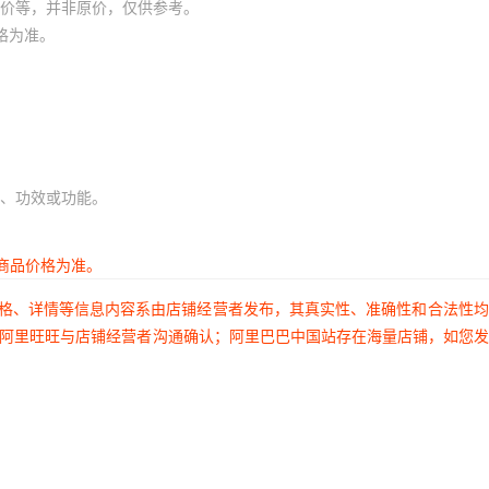
价等，并非原价，仅供参考。
格为准。
、功效或功能。
商品价格为准。
价格、详情等信息内容系由店铺经营者发布，其真实性、准确性和合法性
过阿里旺旺与店铺经营者沟通确认；阿里巴巴中国站存在海量店铺，如您