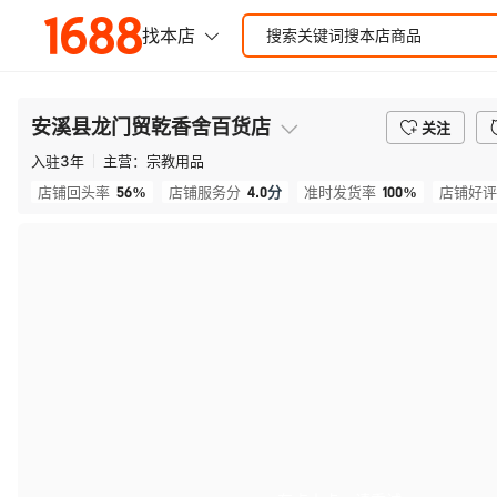
安溪县龙门贸乾香舍百货店
关注
入驻
3
年
主营：
宗教用品
56%
4.0
分
100%
店铺回头率
店铺服务分
准时发货率
店铺好评