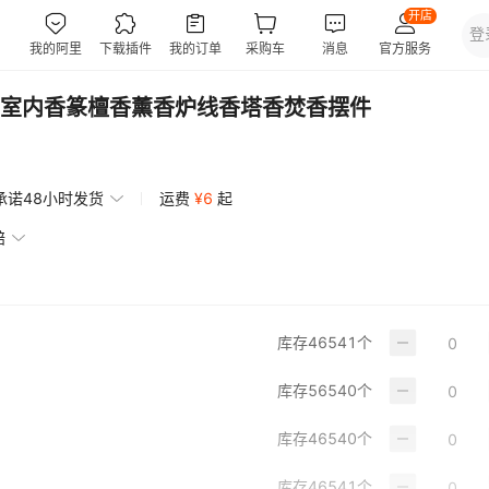
室内香篆檀香薰香炉线香塔香焚香摆件
承诺48小时发货
运费
¥
6
起
赔
库存
46541
个
库存
56540
个
库存
46540
个
库存
46541
个