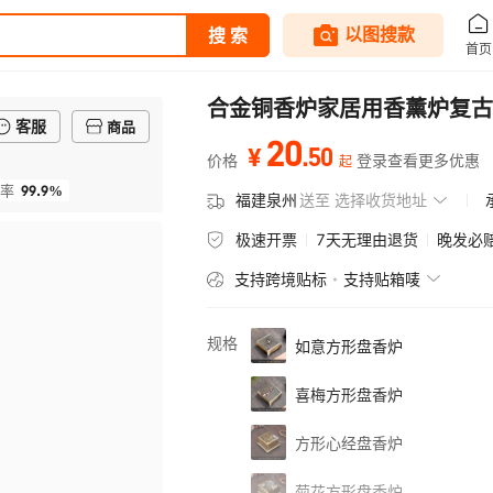
合金铜香炉家居用香薰炉复古
客服
商品
20
.
50
¥
价格
登录查看更多优惠
起
99.9%
率
福建泉州
送至
选择收货地址
极速开票
7天无理由退货
晚发必
支持跨境贴标
支持贴箱唛
规格
如意方形盘香炉
喜梅方形盘香炉
方形心经盘香炉
菊花方形盘香炉