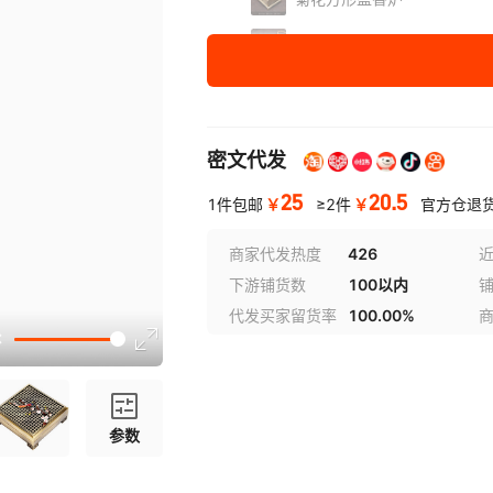
兰花方形盘香炉
莲花方形盘香炉
梅花方形盘香炉
密文代发
竹子方形盘香炉
25
20.5
￥
￥
1件包邮
≥2件
官方仓退
商家代发热度
426
近
下游铺货数
100以内
代发买家留货率
100.00%
参数