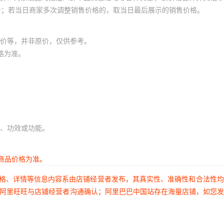
45
多股
多芯
¥
336.1
无氧铜
5000
黑色
价；若当日商家多次调整销售价格的，取当日最后展示的销售价格。
46
多股
多芯
¥
438.81
无氧铜
5000
黑色
价等，并非原价，仅供参考。
47
多股
多芯
¥
507.15
无氧铜
5000
黑色
格为准。
48
多股
多芯
¥
646.36
无氧铜
5000
黑色
49
多股
多芯
¥
839.21
无氧铜
5000
黑色
、功效或功能。
50
多股
多芯
¥
1051.87
无氧铜
5000
黑色
商品价格为准。
51
多股
多芯
¥
1340.1
无氧铜
5000
黑色
价格、详情等信息内容系由店铺经营者发布，其真实性、准确性和合法性
多股
多芯
¥
19.9
无氧铜
5000
黑色
过阿里旺旺与店铺经营者沟通确认；阿里巴巴中国站存在海量店铺，如您