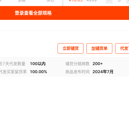
00V21
600-1000V22
600-1000V23
600-1000V24
登录查看全部规格
00V26
600-1000V27
600-1000V28
600-1000V29
 1
多股
多芯
¥
14.94
无氧铜
5000
黑色
00V31
600-1000V32
600-1000V33
600-1000V34
 2
多股
多芯
¥
23.19
无氧铜
4999
黑色
00V36
600-1000V37
600-1000V38
600-1000V39
 3
多股
多芯
¥
31.65
无氧铜
5000
黑色
立即铺货
加铺货单
代发
00V41
600-1000V42
600-1000V43
600-1000V44
 4
多股
多芯
¥
无氧铜
43
5000
黑色
00V46
600-1000V47
600-1000V48
600-1000V49
近7天代发数量
100以内
铺货分销商数
200+
 5
多股
多芯
¥
60.44
无氧铜
5000
黑色
代发买家留货率
100.00%
商品发布时间
2024年7月
00V51
1kV
600-1000V 6
多股
多芯
¥
82.99
无氧铜
4999
黑色
 7
多股
多芯
¥
104.6
无氧铜
4999
黑色
 8
多股
多芯
¥
127.75
无氧铜
5000
黑色
 9
多股
多芯
¥
160.31
无氧铜
4999
黑色