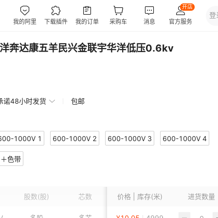
洋奔达康五羊民兴金联宇华洋低压0.6kv
承诺48小时发货
包邮
600-1000V 1
600-1000V 2
600-1000V 3
600-1000V 4
明＋色带
600-1000V 6
600-1000V 7
600-1000V 8
600-1000V 9
00V11
600-1000V12
600-1000V13
600-1000V14
股数
(股)
芯数
价格 | 库存(米)
线芯材质
护套颜色
进货数量
00V16
600-1000V17
600-1000V18
600-1000V19
V
多股
多芯
¥
10.05
无氧铜
4999
黑色