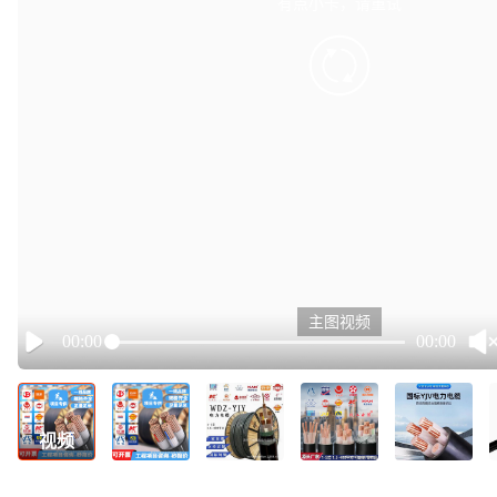
有点小卡，请重试
retry
主图视频
00:00
00:00
Play
视频