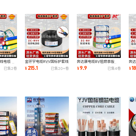
电线电缆
金环宇电缆RVV国标护套线
奔达康电缆BV阻燃单股
奔达
平方国标铜芯
软芯2/3/4/5芯
1.5/2.5/4/6家装国标纯铜
3芯4
215.1
9.9
1
¥
¥
¥
已售
2
卷
已售
20+
卷
已售
4
卷
销
1.5/2.5/4/6平方电源线
电线厂商直销
方