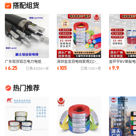
搭配组货
广东现货铝芯电力电缆
深圳金龙羽电线家用ZC-
金环宇BV单股
YJLV/YJLHV/BLVV铠装架
BVR1.5/2.5/4/6平方阻燃
1.5/2.5/4/6
6.25
105
9.9
¥
¥
¥
已售
4000+
米
已售
100+
卷
空地埋铝缆国标工程
软芯无氧铜电源线
家装工程厂价直
热门推荐