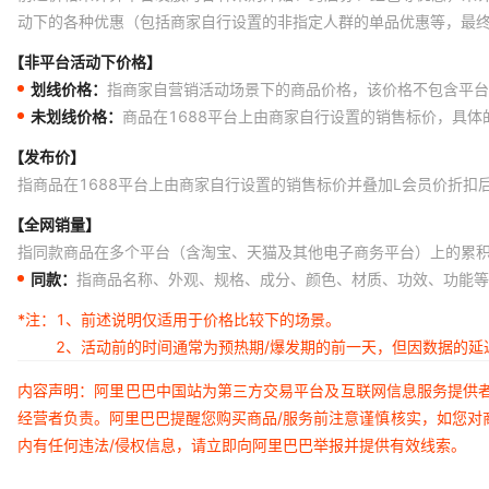
动下的各种优惠（包括商家自行设置的非指定人群的单品优惠等，最
【非平台活动下价格】
划线价格：
指商家自营销活动场景下的商品价格，该价格不包含平台
未划线价格：
商品在1688平台上由商家自行设置的销售标价，具
【发布价】
指商品在1688平台上由商家自行设置的销售标价并叠加L会员价折扣
【全网销量】
指同款商品在多个平台（含淘宝、天猫及其他电子商务平台）上的累
同款：
指商品名称、外观、规格、成分、颜色、材质、功效、功能等
*注：
1、前述说明仅适用于价格比较下的场景。
2、活动前的时间通常为预热期/爆发期的前一天，但因数据的
内容声明：阿里巴巴中国站为第三方交易平台及互联网信息服务提供
经营者负责。阿里巴巴提醒您购买商品/服务前注意谨慎核实，如您对
内有任何违法/侵权信息，请立即向阿里巴巴举报并提供有效线索。