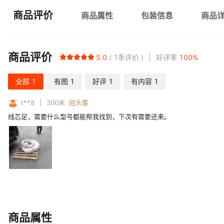
商品评价
商品属性
包装信息
商品
商品评价
5.0
1
条评价
好评率
100
%
全部
1
有图
1
好评
1
有内容
1
t**8
300
米
回头客
线芯足，需要什么型号都能帮我找到，下次有需要还来。
商品属性