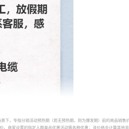
37
多股
多芯
¥
913.7
无氧铜
5000
黑色
38
多股
多芯
¥
1189.94
无氧铜
5000
黑色
39
多股
多芯
¥
42.33
无氧铜
5000
黑色
40
多股
多芯
¥
64.13
无氧铜
5000
黑色
41
多股
多芯
¥
98.56
无氧铜
5000
黑色
42
多股
多芯
¥
124.8
无氧铜
5000
黑色
43
多股
多芯
¥
174.9
无氧铜
5000
黑色
44
多股
多芯
¥
245.3
无氧铜
5000
黑色
场景下，专指分销活动预热期（若无预热期，则为爆发期）前的商品销售
员价、商家设置的指定人群单品优惠活动等各种优惠；该价格会计算其他