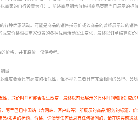
ZC-YJV 3*95+2*50
600-1000V
终以商家的自行设置为准）。前述商品销售价格指商品页面当日展示的标
ZC-YJV 3*120+2*70
600-1000V
的各种优惠活动。可能是商品的销售指导价或该商品的曾经展示过的销售
ZC-YJV 3*150+2*70
600-1000V
体的成交价格根据商家设置的各种优惠活动发生变化，最终以订单结算页价
ZC-YJV 3*185+2*95
600-1000V
后的价格，并非原价，仅供参考。
ZC-YJV
600-1000V
3*240+2*120
积销量
ZC-YJV
多维度要素具有高度的相似性，但不视为二者具有完全相同的品牌、品质
600-1000V
3*300+2*150
ZC-YJV
延迟性，取价时间可能会发生改变，最终以前述展示的具体时间和所对应的
600-1000V
3*400+2*185
者，阿里巴巴中国站（含网站、客户端等）所展示的商品/服务的标题、
工程采购请联系客服
1kV
商品/服务的标题、价格、详情等任何信息有任何疑问的，请在购买前通