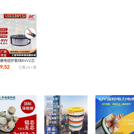
康电缆护套线RVV2芯
芯5芯1.5/2.5/4/6平
89.52
已售
20+
卷
国标纯铜电源线