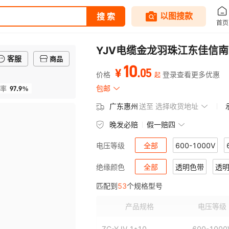
YJV电缆金龙羽珠江东佳信南
客服
商品
10
.
05
¥
价格
登录查看更多优惠
起
97.9%
包邮
率
广东惠州
送至
选择收货地址
晚发必赔
假一赔四
全部
600-1000V
电压等级
600-1000V 5
全部
透明色带
透
绝缘颜色
匹配到
53
个规格型号
600-1000V10
600-10
产品规格
电压等级
600-1000V15
600-10
ZC-YJV 1*10
600-1000