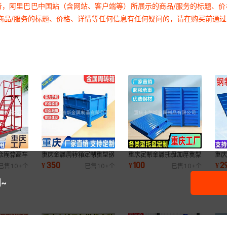
者，阿里巴巴中国站（含网站、客户端等）所展示的商品/服务的标题、
商品/服务的标题、价格、详情等任何信息有任何疑问的，请在购买前通
仓库登高车
重庆金属周转箱定制重型钢
重庆定制金属托盘加厚重型
重
台梯移动库
制铁皮物料箱物流废料网格
叉车托盘仓储货物铁栈板物
钢
350
100
2
¥
¥
¥
已售
10+
个
已售
10+
个
已售
10+
个
折叠加厚转运
流铁垫板防潮
铺
~