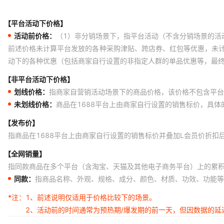
【平台活动下价格】
活动前价格：
（1）非分销场景下，指平台活动（不含分销场景的活
前述价格未计算平台发放的各种采购津贴、跨店券、红包等优惠，未
动下的各种优惠（包括商家自行设置的非指定人群的单品优惠等，最
【非平台活动下价格】
划线价格：
指商家自营销活动场景下的商品价格，该价格不包含平台
未划线价格：
商品在1688平台上由商家自行设置的销售标价，具
【发布价】
指商品在1688平台上由商家自行设置的销售标价并叠加L会员价折扣
【全网销量】
指同款商品在多个平台（含淘宝、天猫及其他电子商务平台）上的累
同款：
指商品名称、外观、规格、成分、颜色、材质、功效、功能等
*注：
1、前述说明仅适用于价格比较下的场景。
2、活动前的时间通常为预热期/爆发期的前一天，但因数据的