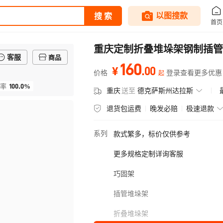
重庆定制折叠堆垛架钢制插管
客服
商品
160
.
00
¥
价格
登录查看更多优惠
起
100.0%
率
重庆
送至
德克萨斯州达拉斯
退货包运费
晚发必赔
极速退款
系列
款式繁多，标价仅供参考
更多规格定制详询客服
巧固架
插管堆垛架
折叠堆垛架