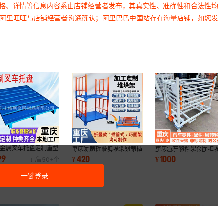
价格、详情等信息内容系由店铺经营者发布，其真实性、准确性和合法性
过阿里旺旺与店铺经营者沟通确认；阿里巴巴中国站存在海量店铺，如您
庆金属叉车托盘定制重型
重庆定制折叠堆垛架钢制插
重庆汽车物料架仓库堆
制不锈钢镀锌防潮栈板半
管仓储料架布料库房冷库汽
配件零部件汽车汽配周
99
420
1000
¥
¥
已售
50+
个
满铺托盘
车金属仓储架
厂家直营批发
一键登录