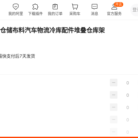
仓储布料汽车物流冷库配件堆叠仓库架
最快支付后7天发货