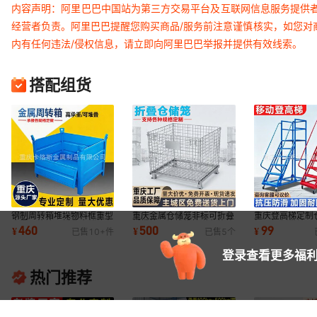
内容声明：阿里巴巴中国站为第三方交易平台及互联网信息服务提供
经营者负责。阿里巴巴提醒您购买商品/服务前注意谨慎核实，如您对
内有任何违法/侵权信息，请立即向阿里巴巴举报并提供有效线索。
搭配组货
钢制周转箱堆垛物料框重型
重庆金属仓储笼非标可折叠
重庆登高梯定制
金属网格箱可折叠仓储笼车
蝴蝶笼网格堆垛快递分拣筐
加厚钢制带轮平
460
500
99
¥
¥
¥
已售
10+
件
已售
5
个
间铁屑废料箱
物流周转筐
房货架取货梯
登录查看更多福利
热门推荐