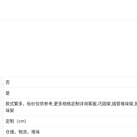
否
是
款式繁多，标价仅供参考,更多规格定制详询客服,巧固架,插管堆垛架,
垛架
定制
（cm）
仓储，物流，堆垛