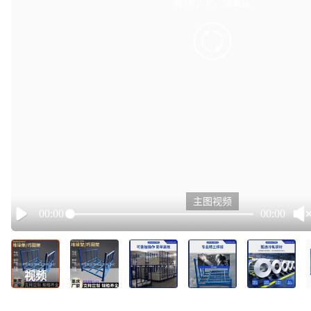
有点小卡，请重试
retry
主图视频
00:00
00:00
Play
视频