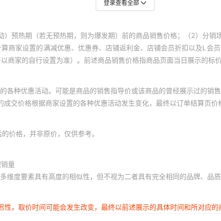
登录查看全部
动）预热期（若无预热期，则为爆发期）前的商品销售价格；（2）分销
计算商家设置的满减优惠、优惠券、店铺返利金、店铺会员折扣以及L会
终以商家的自行设置为准）。前述商品销售价格指商品页面当日展示的标
的各种优惠活动。可能是商品的销售指导价或该商品的曾经展示过的销售
体的成交价格根据商家设置的各种优惠活动发生变化，最终以订单结算页价
后的价格，并非原价，仅供参考。
积销量
多维度要素具有高度的相似性，但不视为二者具有完全相同的品牌、品质
延迟性，取价时间可能会发生改变，最终以前述展示的具体时间和所对应的