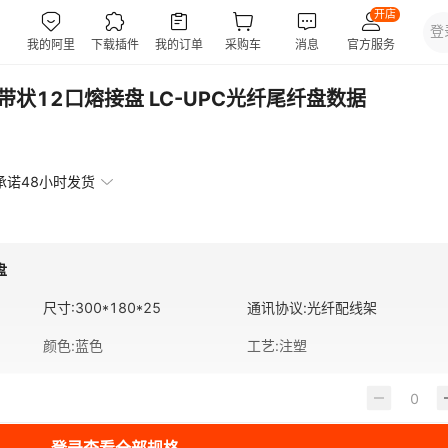
带状12口熔接盘 LC-UPC光纤尾纤盘数据
承诺48小时发货
盘
尺寸
:
300*180*25
通讯协议
:
光纤配线架
颜色
:
蓝色
工艺
:
注塑