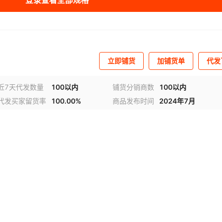
登录查看全部规格
立即铺货
加铺货单
代发
近7天代发数量
100以内
铺货分销商数
100以内
代发买家留货率
100.00%
商品发布时间
2024年7月
视频