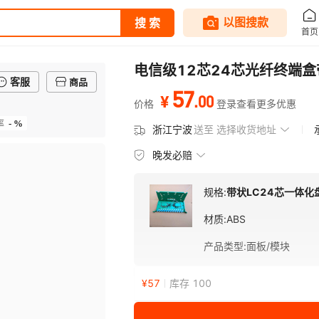
电信级12芯24芯光纤终端盒
客服
商品
57
.
00
¥
价格
登录查看更多优惠
- %
率
浙江宁波
送至
选择收货地址
晚发必赔
规格:
带状LC24芯一体化
材质
:
ABS
产品类型
:
面板/模块
¥
57
库存 100