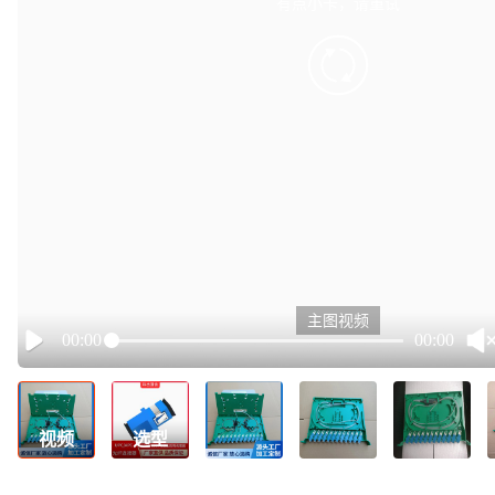
有点小卡，请重试
retry
主图视频
00:00
00:00
Play
视频
选型