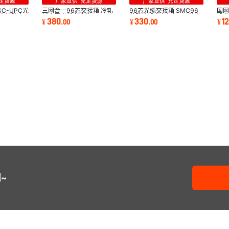
C-UPC光
三网合一96芯交接箱 冷轧
96芯光缆交接箱 SMC96
国网
级室外防水
板金属光纤交接箱
芯壁挂式光交机柜 96芯光
式光
380
330
1
¥
.
00
¥
.
00
¥
SMC144芯壁挂式抱杆式
纤分线箱
纤
~