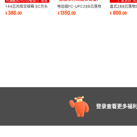
144芯光缆交接箱 SC方头
电信级FC-UPC288芯落地
盒式288芯落地S
288芯432芯576芯四合一
款光缆交接箱 12芯一体化
缆交接箱 电信
380
1350
800
¥
.
00
¥
.
00
¥
.
00
光缆交接箱 可满配
盘满配光纤交接箱
光缆机柜可满配
登录查看更多福利