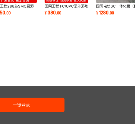
工程288芯SMC直溶
国网工程 FC/UPC室外落地
国网电信SC一体化盘（
缆交接箱 室外防水光
144芯光缆交接箱三网合一
块）满配288芯光缆交
250
380
1280
.
00
¥
.
00
¥
.
00
配线机柜
SMC光交箱批发
室外落地光交箱
一键登录