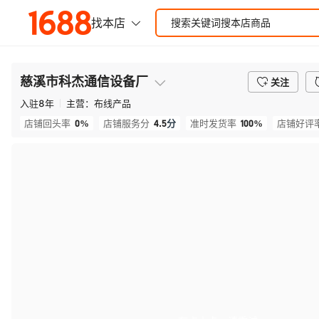
慈溪市科杰通信设备厂
关注
入驻
8
年
主营：
布线产品
0%
4.5
分
100%
店铺回头率
店铺服务分
准时发货率
店铺好评