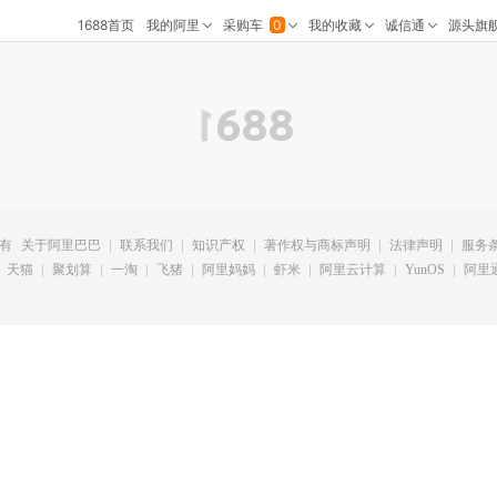
所有
关于阿里巴巴
联系我们
知识产权
著作权与商标声明
法律声明
服务
天猫
聚划算
一淘
飞猪
阿里妈妈
虾米
阿里云计算
YunOS
阿里