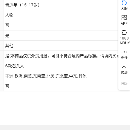
青少年（15-17岁）
客服
人物
APP
否
是
1688
AIBUY
其他
是(本商品仅供外贸用途，可能不符合境内产品标准。请境内买家谨慎
更多
6款石头人
顶部
非洲,欧洲,南美,东南亚,北美,东北亚,中东,其他
旧版
否