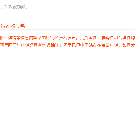
、功效或功能。
商品价格为准。
价格、详情等信息内容系由店铺经营者发布，其真实性、准确性和合法性
过阿里旺旺与店铺经营者沟通确认；阿里巴巴中国站存在海量店铺，如您