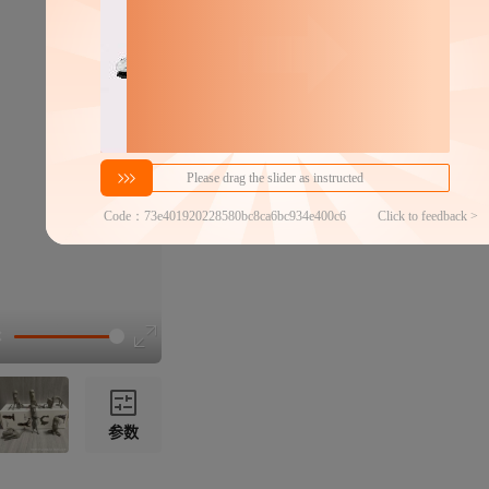
密文代发
5
￥
1件价格
官方仓退货
近30天代发数量
100以内
代发品质达标率
100.00%
参数