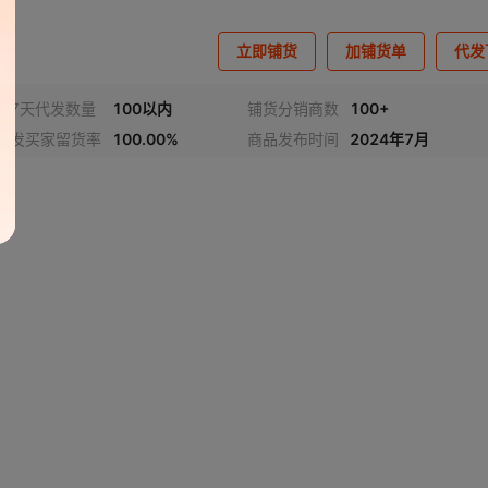
立即铺货
加铺货单
代发
近7天代发数量
100以内
铺货分销商数
100+
代发买家留货率
100.00%
商品发布时间
2024年7月