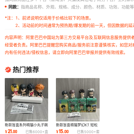
同款：
指商品名称、外观、规格、成分、颜色、材质、功效、功能等
*注：
1、前述说明仅适用于价格比较下的场景。
2、活动前的时间通常为预热期/爆发期的前一天，但因数据的
内容声明：阿里巴巴中国站为第三方交易平台及互联网信息服务提供
经营者负责。阿里巴巴提醒您购买商品/服务前注意谨慎核实，如您对
内有任何违法/侵权信息，请立即向阿里巴巴举报并提供有效线索。
热门推荐
新款盲盒系列萌猫小丸子跳
新款盲盒萌猫梦幻KT 轻松
跳马 台湾水果搪胶玩偶公
熊小丸子游乐园小新史努比
21
15
¥
.
00
¥
.
00
已售
6000+
盒
已售
5000+
套
仔摆件娃娃机
叮当猫公仔