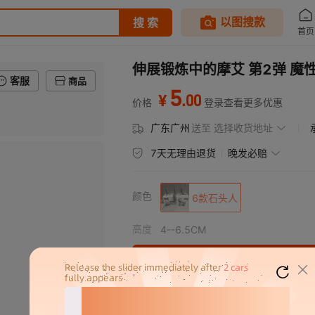
伸展锻炼中的摩艾 第2弹 
客服
商品
5
.
00
¥
价格
登录查看更多优惠
广东广州
送至
选择收货地址
7天无理由退货
晚发必赔
颜色
6款石头人
高度
4--6.5CM