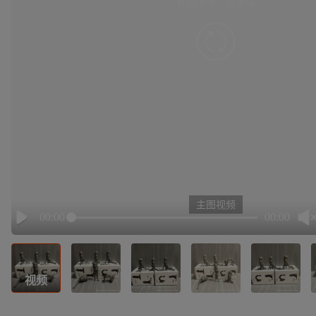
有点小卡，请重试
retry
主图视频
00:00
00:00
Play
视频