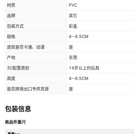
材质
PVC
品牌
其它
包装方式
彩盒
规格
4--6.5CM
造型是否卡通、动漫
是
产地
东莞
3C配置类别
14岁以上的玩具
高度
4--6.5CM
是否跨境出口专供货源
是
包装信息
商品件重尺