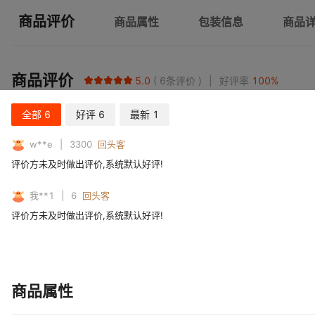
商品评价
商品属性
包装信息
商品
商品评价
5.0
6
条评价
好评率
100
%
全部
6
好评
6
最新
1
w**e
3300
回头客
评价方未及时做出评价,系统默认好评!
我**1
6
回头客
评价方未及时做出评价,系统默认好评!
商品属性