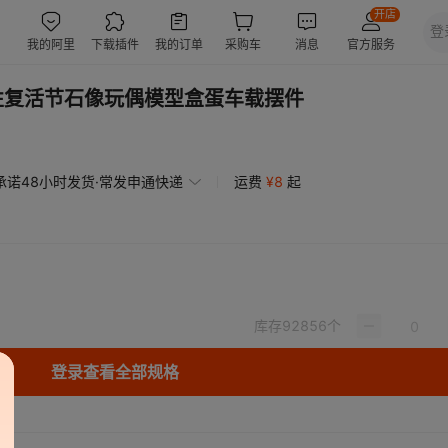
魔性复活节石像玩偶模型盒蛋车载摆件
承诺48小时发货·常发申通快递
运费
¥
8
起
库存
92856
个
登录查看全部规格