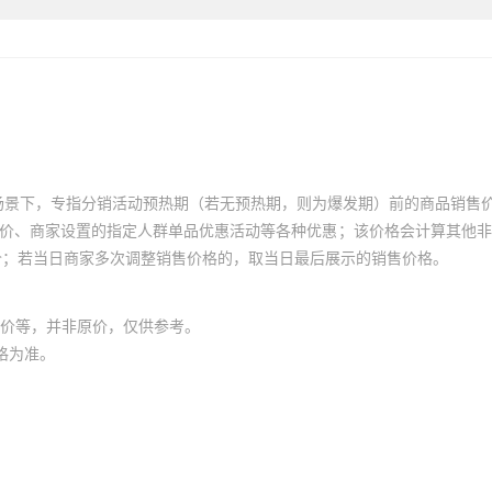
场景下，专指分销活动预热期（若无预热期，则为爆发期）前的商品销售
员价、商家设置的指定人群单品优惠活动等各种优惠；该价格会计算其他
价；若当日商家多次调整销售价格的，取当日最后展示的销售价格。
价等，并非原价，仅供参考。
格为准。