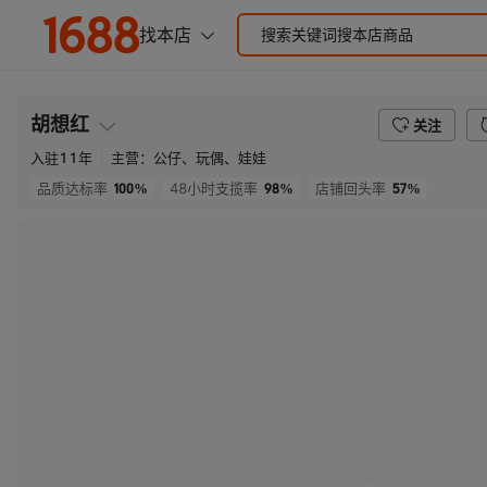
胡想红
关注
入驻
11
年
主营：
公仔、玩偶、娃娃
100%
98%
57%
品质达标率
48小时支揽率
店铺回头率