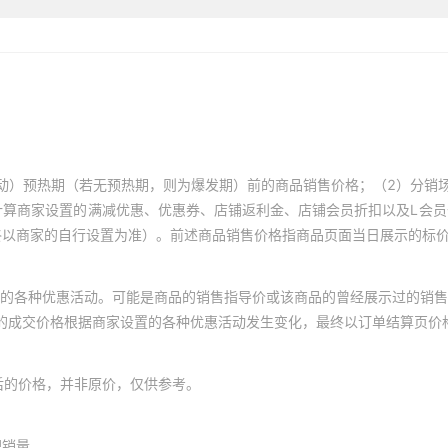
动）预热期（若无预热期，则为爆发期）前的商品销售价格；（2）分销
计算商家设置的满减优惠、优惠券、店铺返利金、店铺会员折扣以及L会
终以商家的自行设置为准）。前述商品销售价格指商品页面当日展示的标
的各种优惠活动。可能是商品的销售指导价或该商品的曾经展示过的销售
体的成交价格根据商家设置的各种优惠活动发生变化，最终以订单结算页价
后的价格，并非原价，仅供参考。
积销量