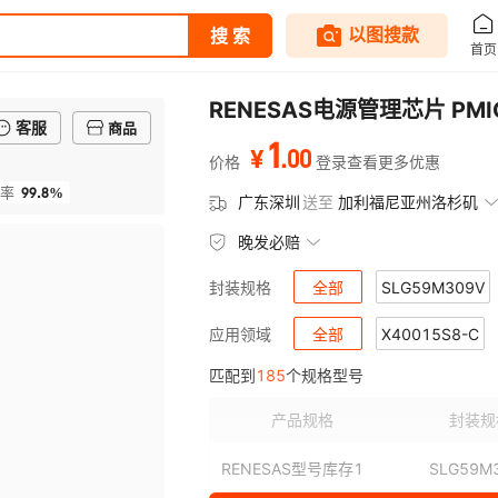
RENESAS电源管理芯片 P
客服
商品
1
.
00
¥
价格
登录查看更多优惠
99.8%
率
广东深圳
送至
加利福尼亚州洛杉矶
晚发必赔
全部
SLG59M309V
封装规格
SLG5NT1437V
全部
X40015S8-C
SLG5NT
应用领域
匹配到
185
个规格型号
SLG5NT1487V
X40015S8I-B
X40015S
SLG5NT
产品规格
封装规
SLG5NT1581V
X40020S14I-C
SLG5NT
X40020
RENESAS型号库存1
SLG59M
SLG5NT1718V
X40020S14Z-AT1
SLG5NT
X400