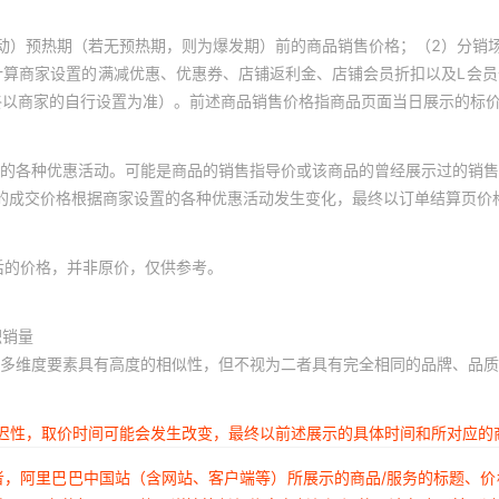
UPC2905BHF(51)-AZ
X4003M8IZ-2.7A
X4003
UPC2
RENESAS型号库存19
SLG5NT1
动）预热期（若无预热期，则为爆发期）前的商品销售价格；（2）分销
UPC2905BT-E2-AZ
X4003M8Z-2.7A
X4003
UPC2
计算商家设置的满减优惠、优惠券、店铺返利金、店铺会员折扣以及L会
RENESAS型号库存20
SLG5NT1
UPC2905T-E2-AZ
X4003S8-2.7A
X4003S
UPC2
终以商家的自行设置为准）。前述商品销售价格指商品页面当日展示的标
UPC2908HB-AZ
X4003S8I-2.7A
X4003S
UPC29
RENESAS型号库存21
SLG5NT1
的各种优惠活动。可能是商品的销售指导价或该商品的曾经展示过的销售
UPC2909HF-AZ
X4003S8Z-2.7
X4003S
UPC29
体的成交价格根据商家设置的各种优惠活动发生变化，最终以订单结算页价
RENESAS型号库存22
SLG5NT1
UPC2912HB-AY
X4005M8-2.7A
X4005M
UPC29
后的价格，并非原价，仅供参考。
RENESAS型号库存23
SLG5NT1
UPC2918BHB-AY
X4005M8I-2.7A
X4005M
UPC2
UPC2918BT-E1-AY
X4005M8IZ-2.7A
X4005
UPC2
积销量
RENESAS型号库存24
SLG5NT1
多维度要素具有高度的相似性，但不视为二者具有完全相同的品牌、品质
UPC2925BHB-AZ
X4005S8-2.7
X4005S8
UPC2
RENESAS型号库存25
SLG5NTH
UPC2925HB-AY
X4005S8I-2.7
X4005S8
UPC29
延迟性，取价时间可能会发生改变，最终以前述展示的具体时间和所对应的
RENESAS型号库存26
SLG5NV1
UPC2933AHF(10)-AZ
X4005S8IZ-2.7
X4005S
UPC2
者，阿里巴巴中国站（含网站、客户端等）所展示的商品/服务的标题、