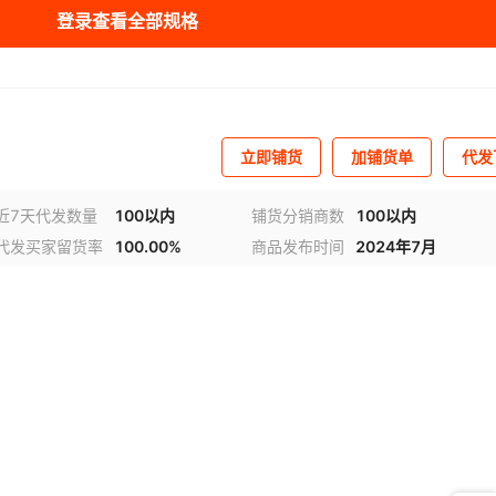
登录查看全部规格
V1430V
20V14I-B
SLG5NV1766V
X40020V14I-BT1
SLG7NT128V
SLG7NT402V
610V
X40015S8I-A
X5329S8I
¥
1
1312882
UPC29M33
4084V
V14I-CT1
SLG7NT4198V
X40021S14-A
SLG7NT4505V
X40021S14-AT1
SLG7NT4618V
UPC29M33
611V
X40015S8I-AT1
X5329S8I-2.7
¥
1
1312882
AY
S14-BT1
614V
SLGC55546CV
X40021S14-C
TSE2002B3CNCG
X40021S14-CT1
TSE2002B3CNCG
UPC29M33
432V
X40015S8I-B
X5329S8I-2.7A
¥
1
1312882
立即铺货
加铺货单
代发
S14I-AT1
002B3CNRG8
X40021S14I-B
TSE2002GB2A1NCG
TSE2002GB2A1NCG8
AZ
002GB2A1NRG8
21S14I-C
X40021S14I-CT1
TSE2004GB2B0NCG8
TSE2004GB2C0NCG
437V
X40015S8I-C
X5329S8I-4.5A
¥
1
1312882
UPC29M3
近7天代发数量
100以内
铺货分销商数
100以内
代发买家留货率
100.00%
商品发布时间
2024年7月
004GB2C0NCG8/B
21S14IZ-BT1
TSE2004GB2C0NCG8/M
X40021S14Z-AT1
UPA1436H-AZ
458V
X40020S14-B
X5329S8IZ
¥
1
1312882
UPC29M3
093G-E1-A
21V14-A
X40021V14-AT1
UPC1093G-E2-A
X40021V14-B
UPC1093J-A
462V
X40020S14I-B
X5329S8IZ-2.7
¥
1
1312882
UPC29M33
30S14-A
093T-1-E1-AZ
X40030S14-BT1
UPC1093T-1-E2-A
UPC1093T-1-E2-AZ
464V
X40020S14I-C
X5329S8IZ-4.5A
¥
1
1312882
UPC29M33
093T-2-E2-AZ
30S14Z-AT1
UPC1093TA-1-E1-A
X40030V14-A
X40030V14-B
UPC1093TA-1-E1-AT
477V
X40020S14IZ-AT1
X5329S8Z
¥
1
1312882
UPC317
093TA-E1-AT
31S14-AT1
X40031S14Z-B
UPC1093TA-E2-A
UPC1093TA-E2-AT
487V
X40020S14IZ-BT1
X5329S8Z-2.7
¥
1
1312882
UPC337H
93T-E1-AZ
34V14-A
X40034V14I-AT1
UPC1093T-E2-A
X40034V14I-B
UPC1093T-E2-AZ