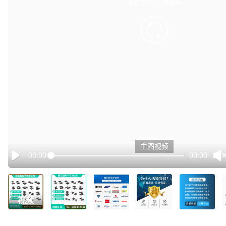
有点小卡，请重试
retry
主图视频
00:00
00:00
Play
视频