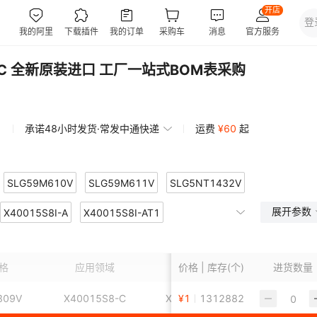
MIC 全新原装进口 工厂一站式BOM表采购
承诺48小时发货·常发中通快递
运费
¥
60
起
SLG59M610V
SLG59M611V
SLG5NT1432V
展开参数
1458V
X40015S8I-A
SLG5NT1462V
X40015S8I-AT1
SLG5NT1464V
SLG5NT1477V
8I-C
1500V
X40020S14-B
SLG5NT1502V
X40020S14I-B
SLG5NT1533V
SLG5NT1547V
格
应用领域
价格 | 库存(个)
包装方式
进货数量
安装
1586V
S14IZ-AT1
SLG5NT1593V
X40020S14IZ-BT1
SLG5NT1594V
SLG5NT1669V
309V
X40015S8-C
X5329S8-4.5A
¥
1
1312882
UPC29M12
1719V
20S14Z-B
SLG5NT1757V
X40020S14Z-BT1
SLG5NT1758V
SLG5NT1765V