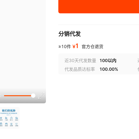
SLG5NTH1011V
X40020V14I-AT1
SLG5N
X400
RENESAS型号库存2
SLG59M
SLG7NT4082V
X40020V14I-C
SLG7NT
X40020
RENESAS型号库存3
SLG59M
SLG7NT4850V
X40021S14-B
X40021
SLG7NT
分销代发
RENESAS型号库存4
SLG5NT1
1
TSE2002B3CNRG
X40021S14I-A
X40021
TSE2
￥
≥10件
官方仓退货
TSE2002GB2A1NRG
X40021S14I-BT1
TSE2
X400
RENESAS型号库存5
SLG5NT1
近30天代发数量
100以内
代发品质达标率
100.00%
TSE2004GB2C0NCG8
X40021S14IZ-AT1
TSE2
X400
RENESAS型号库存6
SLG5NT1
UPC1093G-1-E1-A
X40021S14Z-BT1
UPC1
X400
RENESAS型号库存7
SLG5NT1
UPC1093T-1-E1-A
X40021V14-CT1
X400
UPC1
RENESAS型号库存8
SLG5NT1
UPC1093T-2-E1-AZ
X40030S14IZ-AT1
UPC1
X400
RENESAS型号库存9
SLG5NT1
UPC1093TA-E1-A
X40030V14I-BT1
UPC1
X400
RENESAS型号库存10
SLG5NT1
UPC1093T-E1-A
X40031V14-CT1
UPC10
X400