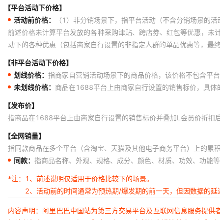
【平台活动下价格】
活动前价格：
（1）非分销场景下，指平台活动（不含分销场景的活
前述价格未计算平台发放的各种采购津贴、跨店券、红包等优惠，未
动下的各种优惠（包括商家自行设置的非指定人群的单品优惠等，最
【非平台活动下价格】
划线价格：
指商家自营销活动场景下的商品价格，该价格不包含平台
未划线价格：
商品在1688平台上由商家自行设置的销售标价，具
【发布价】
指商品在1688平台上由商家自行设置的销售标价并叠加L会员价折扣
【全网销量】
指同款商品在多个平台（含淘宝、天猫及其他电子商务平台）上的累
同款：
指商品名称、外观、规格、成分、颜色、材质、功效、功能等
*注：
1、前述说明仅适用于价格比较下的场景。
2、活动前的时间通常为预热期/爆发期的前一天，但因数据的
内容声明：阿里巴巴中国站为第三方交易平台及互联网信息服务提供