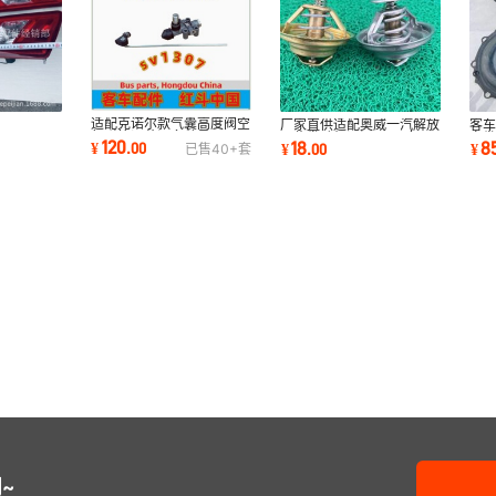
适配克诺尔款气囊高度阀空
厂家直供适配奥威一汽解放
客
气弹簧调节阀多种号
，
玉柴发动机调温器76度82
充
120
18
8
¥
.
00
¥
.
00
¥
已售
40+
套
SV1307 可跨境
1后尾灯原厂
度现货
片
~