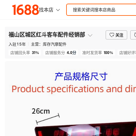
福山区城区红斗客车配件经销部
关注
入驻
15
年
主营：
库存汽摩配件
31%
4.0
分
100%
店铺回头率
店铺服务分
准时发货率
店铺好评