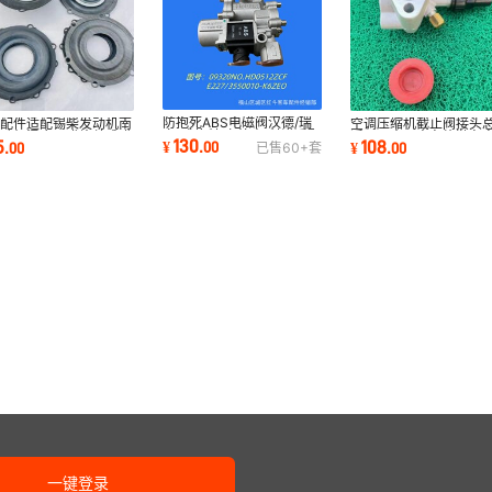
防抱死ABS电磁阀汉德/瑞
车配件适配锡柴发动机南
空调压缩机截止阀接头
立/威伯科/奔德士/科诺适配
发动机混合器膜片总成膜
适用于大巴客车旅游车
130
5
108
¥
.
00
.
00
¥
.
00
已售
60+
套
客车欧卡货车
单品
校车4N制冷泵
一键登录