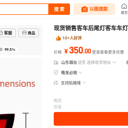
现货销售客车后尾灯客车车灯
客服
商品
10+人好评
350
99.5%
.
00
率
¥
价格
登录查看更多优惠
山东烟台
送至
选择收货地址
晚发必赔
支持贴箱唛
购买
数量