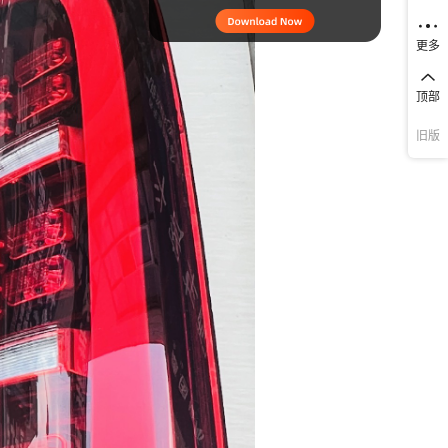
更多
顶部
旧版