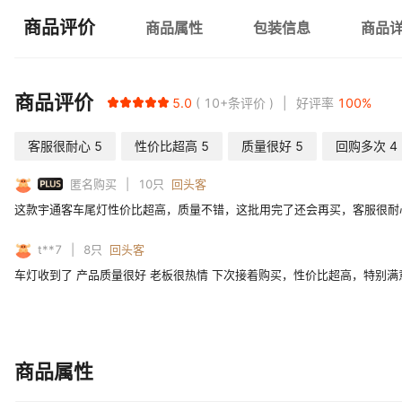
商品评价
商品属性
包装信息
商品
商品评价
5.0
10+
条评价
好评率
100
%
客服很耐心
5
性价比超高
5
质量很好
5
回购多次
4
PLUS
匿名购买
10
只
回头客
这款宇通客车尾灯性价比超高，质量不错，这批用完了还会再买，客服很耐
t**7
8
只
回头客
车灯收到了 产品质量很好 老板很热情 下次接着购买，性价比超高，特别满
商品属性