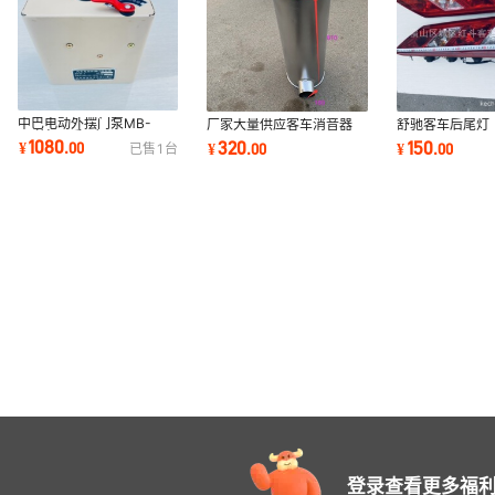
中巴电动外摆门泵MB-
厂家大量供应客车消音器
舒驰客车后尾灯
E（前开/后开）24v/12v
810*310*100*100/90
6851B,6605T
1080
320
150
¥
.
00
¥
.
00
¥
.
00
已售
1
台
适配考斯特金旅
适合于福田客车
6660G.674
大巴后尾灯
登录查看更多福利