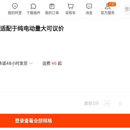
适配于纯电动量大可议价
承诺48小时发货
运费
¥
6
起
库存
2
只
登录查看全部规格