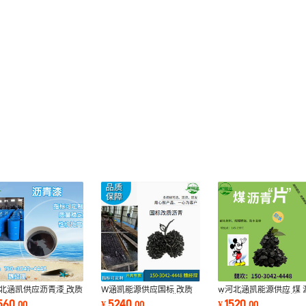
北涵凯供应沥青漆 改质
W涵凯能源供应国标 改质
w河北涵凯能源供应 煤 
 高温、中温沥青 量大
沥青 电解铝厂专用 货源充
青 可磨粉0-3mm粗粉 8
560
5240
1520
.
00
¥
.
00
¥
.
00
惠
足
100目细粉