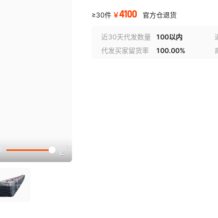
4100
￥
≥30件
官方仓退货
近30天代发数量
100以内
代发买家留货率
100.00%