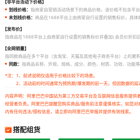
【非平台活动下价格】
划线价格：
指商家自营销活动场景下的商品价格，该价格不包含平台
未划线价格：
商品在1688平台上由商家自行设置的销售标价，具
【发布价】
指商品在1688平台上由商家自行设置的销售标价并叠加L会员价折扣
【全网销量】
指同款商品在多个平台（含淘宝、天猫及其他电子商务平台）上的累
同款：
指商品名称、外观、规格、成分、颜色、材质、功效、功能等
*注：
1、前述说明仅适用于价格比较下的场景。
2、活动前的时间通常为预热期/爆发期的前一天，但因数据的
内容声明：阿里巴巴中国站为第三方交易平台及互联网信息服务提供
经营者负责。阿里巴巴提醒您购买商品/服务前注意谨慎核实，如您对
内有任何违法/侵权信息，请立即向阿里巴巴举报并提供有效线索。
搭配组货