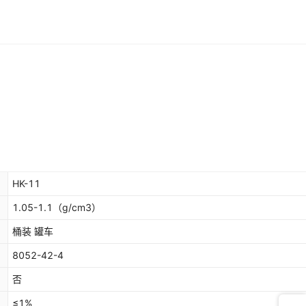
HK-11
1.05-1.1
（g/cm3）
桶装 罐车
8052-42-4
否
≤1%