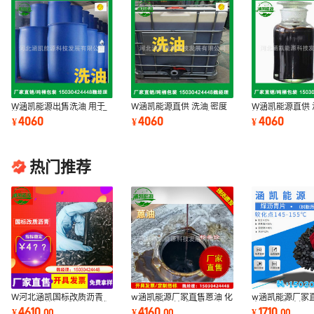
W涵凯能源出售洗油 用于
W涵凯能源直供 洗油 密度
W涵凯能源直供 
洗粗苯洗萘 褐色液体 铁桶
1.05左右黏度≤1% 化工原
油批发工业级化
4060
4060
4060
¥
¥
¥
装密度1.05左右
材料一站式采购
装可调油质量稳
热门推荐
W河北涵凯国标改质沥青
w涵凯能源厂家直售蒽油 化
w涵凯能源厂家直
用于无水炮泥 活性炭 针状
工原材料一站式采购平台
青 可磨粉 碎片
4610
4160
1710
¥
.
00
¥
.
00
¥
.
00
焦 冷捣糊等
免费拿样
样 量大优惠