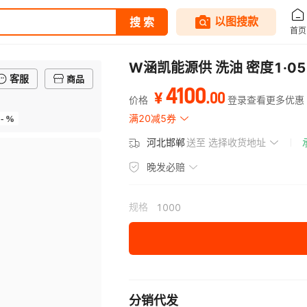
W涵凯能源供 洗油 密度1·05
客服
商品
4100
.
00
¥
价格
登录查看更多优惠
- %
满20减5券
河北邯郸
送至
选择收货地址
晚发必赔
规格
1000
分销代发