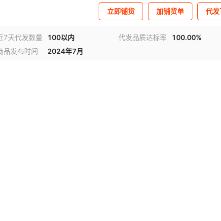
立即铺货
加铺货单
代发
近7天代发数量
100以内
代发品质达标率
100.00%
商品发布时间
2024年7月