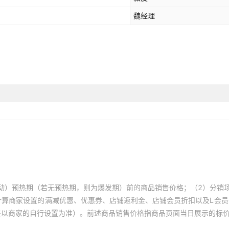
魏经理
动）预热期（若无预热期，则为爆发期）前的商品销售价格；（2）分销
计算商家设置的满减优惠、优惠券、店铺返利金、店铺会员折扣以及L会
终以商家的自行设置为准）。前述商品销售价格指商品页面当日展示的标