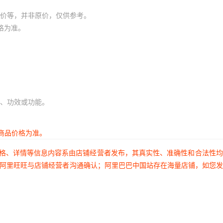
价等，并非原价，仅供参考。
格为准。
、功效或功能。
商品价格为准。
价格、详情等信息内容系由店铺经营者发布，其真实性、准确性和合法性
过阿里旺旺与店铺经营者沟通确认；阿里巴巴中国站存在海量店铺，如您