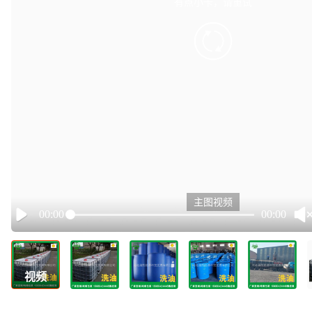
有点小卡，请重试
retry
主图视频
00:00
00:00
Play
视频