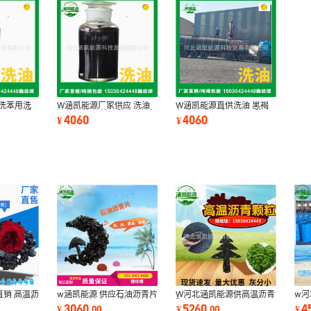
洗苯用洗
W涵凯能源厂家供应 洗油
W涵凯能源直供洗油 黑褐
工原料 桶
油状液体 清洗用防水 材料
色液体 货源充足 用于防腐
4060
4060
¥
¥
再生胶 可吨
油 可零售
销 高温沥
w涵凯能源 供应石油沥青片
W河北涵凯能源供高温沥青
w河
沥青 免费拿
（PTA) 广泛用于防水材料
颗粒 石墨电极 转炉料专用
沥青
3060
5260
4
¥
.
00
¥
.
00
¥
粘结性强
固体 液体
优