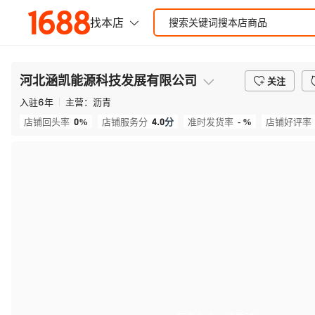
河北涵凯能源科技发展有限公司
关注
入驻
6
年
主营：
沥青
0%
4.0
分
- %
店铺回头率
店铺服务分
准时发货率
店铺好评率