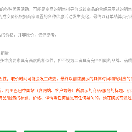
的各种优惠活动。可能是商品的销售指导价或该商品的曾经展示过的销售
体的成交价格根据商家设置的各种优惠活动发生变化，最终以订单结算页价
后的价格，并非原价，仅供参考。
积销量
多维度要素具有高度的相似性，但不视为二者具有完全相同的品牌、品质
延迟性，取价时间可能会发生改变，最终以前述展示的具体时间和所对应的
者，阿里巴巴中国站（含网站、客户端等）所展示的商品/服务的标题、
商品/服务的标题、价格、详情等任何信息有任何疑问的，请在购买前通